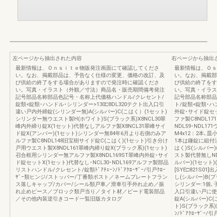
左ページから抽出された内容
右ページから抽出
最新情報は、Ｏｎｓｉｔｅ物販発注画面にて確認してくださ
最新情報は、Ｏｓ
い。なお、掲載部品は、予告なく仕様の変更、価格の改訂、及
い。なお、掲載部
び供給の終了をする場合がありますので発注時に確認くださ
び供給の終了をす
い。写真・イラスト（外観／寸法）商品名・販売期間備考発注
い。写真・イラス
記号部品名称部品色記号・名称上代価格ハンドル/クレセント/
記号部品名称部品
錠類<錠類･ハンドル･シリンダー>130□8DL320テクト出入口引
ト/錠類<錠類･ハ
違い戸内外締錠(シリンダー無)A(シルバー)C(こはく）(1セット)
外錠･サイド錠セット
シリンダー無ウエスト製H(ホワイト)S(ブラック系)X8NCL30翠
ファ製C8NDL17
峰内外締り錠X(1セット)代替なしアルファ製X8NCL31翠峰サイ
NDL59･NDL1
ド錠X(アンバー)(1セット)シリンダー無84年6月より右側のみア
M4x12：2本､皿
ルファ製C8NDL148旧宝樹サイド錠C(こはく)(1セット)引き分け
1本は鎌錠に組付済
戸用ウエスト製X8NDL161翠峰内締り錠X(ブラック系)(1セット)
はく)S(シルバー)
召合框用シリンダー無アルファ製X8NDL169ST翠峰内外錠･サイ
スト製代替無しND
ド錠セットX(1セット)代替なし･NCL30･NDL169アルファ製部品
ルバー)(1セット
リストハンドル/クレセント/錠類ﾄﾞｱﾁｪｰﾝ/ﾄﾞｱｸﾛｰｻﾞｰ/引戸ｸﾛｰ
[SYE□821S
ｻﾞｰ類ヒンジ/ストッパー/丁番類ポスト／ネームプレートフラン
し(シルバー)B(ブ
ス落しキャップ/カバー/シール類戸車／滑車引手外れ止め／振
シリンダー:1個､
れ止めピース／ブロック類戸当り／タイト材／ビード電装部品
入口引違い戸に使用
／その他内装逆引きコード一覧旧版カタログ
錠A(シルバー)C
ト)S(ブラック系
ﾝ/ﾄﾞｱｸﾛｰｻﾞ