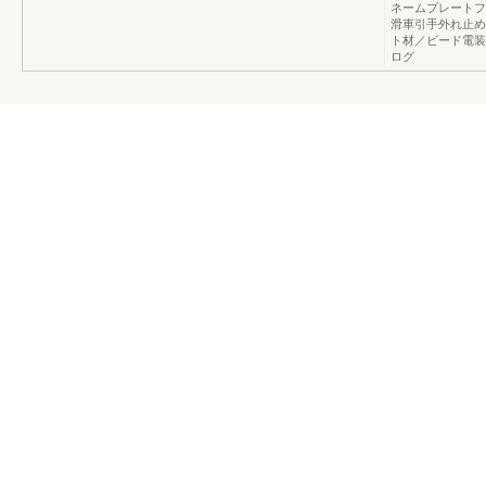
ネームプレートフ
滑車引手外れ止め
ト材／ビード電装
ログ