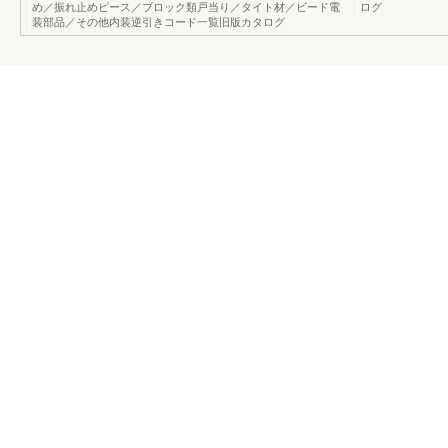
め／振れ止めピース／ブロック類戸当り／タイト材／ビード電
ログ
装部品／その他内装逆引きコード一覧旧版カタログ