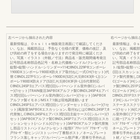
左ページから抽出された内容
右ページから抽出
最新情報は、Ｏｎｓｉｔｅ物販発注画面にて確認してくださ
最新情報は、Ｏｓ
い。なお、掲載部品は、予告なく仕様の変更、価格の改訂、及
い。なお、掲載部
び供給の終了をする場合がありますので発注時に確認くださ
び供給の終了をす
い。写真・イラスト（外観／寸法）商品名・販売期間備考発注
い。写真・イラス
記号部品名称部品色記号・名称上代価格ハンドル/クレセント/
記号部品名称部品
錠類<錠類･ハンドル･シリンダー>114□8NDL229P8コンポーレ
ト/錠類<錠類･ハ
1900DXコンポーレ1900DX防火ドア取付ねじ一式CH(1セット)代
(旧)エスカッショ
替:C8NDL227P5コンポーレ1900DX(52(C,H,S)BOX3(R･L))コン
ファ製代替無し□8
ポーレ1900DX防火ドア(52(C,H,S)BOX3F(R･L))S代替対応
C(ゴールド)H(シ
C8NDL245P3エアパス3型(旧)レバーハンドル室外側C(シルバ
ァ製□8NDL25
ー)(1セット)TRAIN復活3APBOXアルファ製C8NDL245P4エアパ
C(ゴールド)H(シ
ス3型(旧)レバーハンドル室内側C(シルバー)(1セット)3APBOX
□8NDL251P
アルファ製イモネジM5Ｘ7:1個は現地調達願います
ド)H(シルバー)(1
C8NDL245P5エアパス3型(旧)シリンダーセットC(シルバー)(1セ
ステータススクリ
ット)風除室3APBOXエスカッション､取付ねじはC8NDL245P7,8
ー)(1セット)6(C
代替無しC8NDL245P6エアパス3型(旧)主錠ケースC(シルバー)(1
ル室外側C(ブラウン)
セット)3APBOXアルファ製C8NDL245P7エアパス3型(旧)エスカ
に統一)アルファ製
ッションセット(ハンドル)C(1セット)3APBOXアルファ製代替無
ﾝ/ﾄﾞｱｸﾛｰｻﾞ
し部品リストハンドル/クレセント/錠類ﾄﾞｱﾁｪｰﾝ/ﾄﾞｱｸﾛｰｻﾞｰ/引
ネームプレートフ
戸ｸﾛｰｻﾞｰ類ヒンジ/ストッパー/丁番類ポスト／ネームプレート
滑車引手外れ止め
フランス落しキャップ/カバー/シール類戸車／滑車引手外れ止
ト材／ビード電装