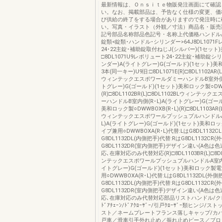
最新情報は、Ｏｎｓｉｔｅ物販発注画面にて確認
い。なお、掲載部品は、予告なく仕様の変更、価
び供給の終了をする場合がありますので発注時に
い。写真・イラスト（外観／寸法）商品名・販売
記号部品名称部品色記号・名称上代価格ハンドル/
錠類<錠類･ハンドル･シリンダー>64J8DL1071
24･22主錠･補助錠取付ねじJ(シルバー)(1セット
□8DL1071U9レボリュート24･22主錠･補助錠シ
ンダー)A(ライトグレー)G(ゴールド)(1セット)
3本(同一キー)U9旧:□8DL1071E(R)□8DL1102AR(L
ウィンテックエスポワールダミーハンドルB室外側(R
トグレー)G(ゴールド)(1セット)美和ロック製○DWW
(R)□8DL1102BR(L)□8DL1102BLウィンテッ
ーハンドルB室内側(R･L)A(ライトグレー)G(ゴール
美和ロック製○DWWBOXB(R･L)(R)□8DL1103AR(L
ウィンテックエスポワールプッシュプルハンドルA
L)A(ライトグレー)G(ゴールド)(1セット)美和ロ
イプ兼用○DWWBOXA(R･L)代替:LはG8DL1132C
G8DL1132DL(内側把手)代替:RはG8DL1132CR(
G8DL1132DR(室内側把手)デザイン違い(A色は
応､在庫対応のみ代替対応(R)□8DL1103BR(L)□8D
ンテックエスポワールプッシュプルハンドルA室内側(
イトグレー)G(ゴールド)(1セット)美和ロック製
用○DWWBOXA(R･L)代替:LはG8DL1132DL(外側
G8DL1132DL(内側把手)代替:RはG8DL1132CR(
G8DL1132DR(室内側把手)デザイン違い(A色は
応､在庫対応のみ代替対応部品リストハンドル/ク
ﾄﾞｱﾁｪｰﾝ/ﾄﾞｱｸﾛｰｻﾞｰ/引戸ｸﾛｰｻﾞｰ類ヒンジ/
スト／ネームプレートフランス落しキャップ/カバ
戸車／滑車引手外れ止め／振れ止めピース／ブロ