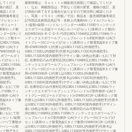
してくださ
最新情報は、Ｏｓｎｉｔｅ物販発注画面にて確認してくださ
格の改訂、及
い。なお、掲載部品は、予告なく仕様の変更、価格の改訂、及
確認くださ
び供給の終了をする場合がありますので発注時に確認くださ
期間備考発注
い。写真・イラスト（外観／寸法）商品名・販売期間備考発注
クレセント/
記号部品名称部品色記号・名称上代価格65ハンドル/クレセン
Fレボリュート
ト/錠類<錠類･ハンドル･シリンダー>A8DL1103Dウィンテック
)美和ロック製
エスポワール主錠ケースA(シルバー)(1セット)美和ロック製(G･
リンダー(U9シリ
A)DWBOX(A･B･C･D･E･F)(R)□8DL1104AR(L)□8DL1104ALウィ
美和ロック製キー
ンテックエスポワールプッシュプルハンドルB室外側(R･L)A(ラ
)□8DL1102AL
イトグレー)G(ゴールド)(1セット)美和ロック製電気錠Bタイプ兼
･L)A(ライ
用○DWBOXB(R･L)代替:LはG8DL1132CL(外側把手)､
BOXB(R･L)
G8DL1132DL(内側把手)代替:RはG8DL1132CR(外側把手)､
クエスポワールダミ
G8DL1132DR(室内側把手)デザイン違い(A色は色違いも)にて対
ド)(1セット)
応､在庫対応のみ代替対応(R)□8DL1104BR(L)□8DL1104BLウィ
)□8DL1103AL
ンテックエスポワールプッシュプルハンドルB室内側(R･L)A(ラ
室外側(R･
イトグレー)G(ゴールド)(1セット)美和ロック製電気錠Bタイプ兼
ック製電気錠Aタ
用○DWBOXB(R･L)代替:LはG8DL1132DL(外側把手)､
L(外側把手)､
G8DL1132DL(内側把手)代替:RはG8DL1132CR(外側把手)､
外側把手)､
G8DL1132DR(室内側把手)デザイン違い(A色は色違いも)にて対
色違いも)にて対
応､在庫対応のみ代替対応(R)□8DL1105AR(L)□8DL1105ALウィ
L1103BLウィ
ンテックエスポワールプッシュプルハンドルC室外側(R･L)A(ラ
R･L)A(ラ
イトグレー)G(ゴールド)(1セット)○DWBOXC(R･L)美和ロック製
電気錠Aタイプ兼
代替:LはG8DL1132CL(外側把手)､G8DL1132DL(内側把手)代替:R
把手)､
はG8DL1132CR(外側把手)､G8DL1132DR(室内側把手)デザイン
外側把手)､
違い(A色は色違いも)にて対応､在庫対応のみ代替対応
色違いも)にて対
(R)□8DL1105BR(L)□8DL1105BLウィンテックエスポワールプッ
レセント/錠類
シュプルハンドルC室内側(R･L)A(ライトグレー)G(ゴールド)(1
ストッパー/丁番類ポ
セット)美和ロック製電気錠Cタイプ兼用○DWBOXC(R･L)代替:L
ー/シール類
はG8DL1132DL(外側把手)､G8DL1132DL(内側把手)代替:Rは
ック類戸当り
G8DL1132CR(外側把手)､G8DL1132DR(室内側把手)デザイン違