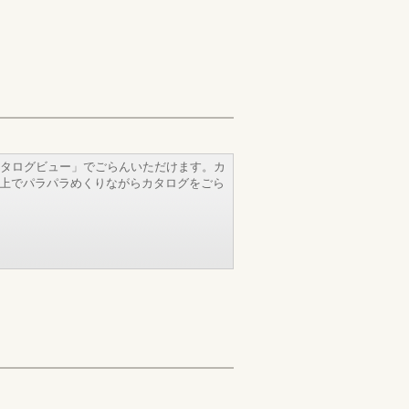
タログビュー」でごらんいただけます。カ
b上でパラパラめくりながらカタログをごら