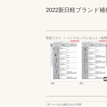
2022新日軽ブランド補修
部品リスト
ハンドル／クレセント／錠
64
65
左ページから抽出された内容