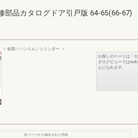
部品カタログドア引戸版 64-65(66-67)
類
錠類／ハンドル／シリンダー
お探しのページは「カ
タログビューではwe
んになれます。
右ページから抽出された内容