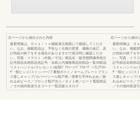
左ページから抽出された内容
右ページから抽出
最新情報は、Ｏｎｓｉｔｅ物販発注画面にて確認してくださ
最新情報は、Ｏｓ
い。なお、掲載部品は、予告なく仕様の変更、価格の改訂、及
い。なお、掲載部
び供給の終了をする場合がありますので発注時に確認くださ
び供給の終了をす
い。写真・イラスト（外観／寸法）商品名・販売期間備考発注
い。写真・イラス
記号部品名称部品色記号・名称上代価格商品別部品一覧54部品
記号部品名称部品
リストハンドル/クレセント/錠類ﾄﾞｱﾁｪｰﾝ/ﾄﾞｱｸﾛｰｻﾞｰ/引戸ｸﾛｰ
リストハンドル/クレセ
ｻﾞｰ類ヒンジ/ストッパー/丁番類ポスト／ネームプレートフラン
ｻﾞｰ類ヒンジ/
ス落しキャップ/カバー/シール類戸車／滑車引手外れ止め／振
ス落しキャップ/
れ止めピース／ブロック類戸当り／タイト材／ビード電装部品
れ止めピース／ブ
／その他内装逆引きコード一覧旧版カタログ
／その他内装逆引