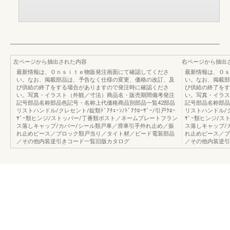
左ページから抽出された内容
右ページから抽出
最新情報は、Ｏｎｓｉｔｅ物販発注画面にて確認してくださ
最新情報は、Ｏｓ
い。なお、掲載部品は、予告なく仕様の変更、価格の改訂、及
い。なお、掲載部
び供給の終了をする場合がありますので発注時に確認くださ
び供給の終了をす
い。写真・イラスト（外観／寸法）商品名・販売期間備考発注
い。写真・イラス
記号部品名称部品色記号・名称上代価格商品別部品一覧42部品
記号部品名称部品
リストハンドル/クレセント/錠類ﾄﾞｱﾁｪｰﾝ/ﾄﾞｱｸﾛｰｻﾞｰ/引戸ｸﾛｰ
リストハンドル/クレセ
ｻﾞｰ類ヒンジ/ストッパー/丁番類ポスト／ネームプレートフラン
ｻﾞｰ類ヒンジ/
ス落しキャップ/カバー/シール類戸車／滑車引手外れ止め／振
ス落しキャップ/
れ止めピース／ブロック類戸当り／タイト材／ビード電装部品
れ止めピース／ブ
／その他内装逆引きコード一覧旧版カタログ
／その他内装逆引