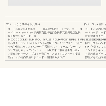
左ページから抽出された内容
右ページから抽出
コード末尾の※は部品コード、無印は商品コードです。コードコ
コード末尾の※は
ードコードコードコード掲載頁数掲載頁数掲載頁数掲載頁数掲
ードコードコード
載頁数逆引きコード一覧
載頁数逆引きコー
340DDDDDDL1319L141PDL1467L251PDL167P2R136PDL1837DL252PDL296N1R9
341DEEEGDL361
部品リストハンドル/クレセント/錠類ﾄﾞｱﾁｪｰﾝ/ﾄﾞｱｸﾛｰｻﾞｰ/引戸
部品リストハンドル/
ｸﾛｰｻﾞｰ類ヒンジ/ストッパー/丁番類ポスト／ネームプレートフ
ｸﾛｰｻﾞｰ類ヒン
ランス落しキャップ/カバー/シール類戸車／滑車引手外れ止め
ランス落しキャッ
／振れ止めピース／ブロック類戸当り／タイト材／ビード電装
／振れ止めピース
部品／その他内装逆引きコード一覧旧版カタログ
部品／その他内装