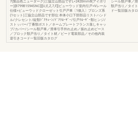
7(製品色ニューダーク)三協立山部品ですL=2420mm8(アイボリ
シール類戸車／滑
ー)[B799B1594SNC][[U,E,Z,7,F]]ビューウッド室内引戸<Vレール
類戸当り／タイト
仕様>ビューウッドクローゼット引戸戸車〔1個入〕ブロンズ系
ド一覧旧版カタロ
(1セット)三協立山部品です部位:本体小口下部部品リストハンド
ル/クレセント/錠類ﾄﾞｱﾁｪｰﾝ/ﾄﾞｱｸﾛｰｻﾞｰ/引戸ｸﾛｰｻﾞｰ類ヒンジ/
ストッパー/丁番類ポスト／ネームプレートフランス落しキャッ
プ/カバー/シール類戸車／滑車引手外れ止め／振れ止めピース
／ブロック類戸当り／タイト材／ビード電装部品／その他内装
逆引きコード一覧旧版カタログ