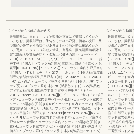
左ページから抽出された内容
右ページから抽出
最新情報は、Ｏｎｓｉｔｅ物販発注画面にて確認してくださ
最新情報は、Ｏｓ
い。なお、掲載部品は、予告なく仕様の変更、価格の改訂、及
い。なお、掲載部
び供給の終了をする場合がありますので発注時に確認くださ
び供給の終了をす
い。写真・イラスト（外観／寸法）商品名・販売期間備考発注
い。写真・イラス
記号部品名称部品色記号・名称上代価格内装<ビューウッド
記号部品名称部品
>310[B799B1590SNC][[U,E,Z,7,F]]ビューウッドクローゼット折
[B79929761SN
戸丁番〔1個入〕ブラック系(1個入)三協立山部品です部位:本体
〔1個入〕ナチュ
裏面[B□36311SNC][[711:Z､712:7]]ビューウッド室内引戸戸当り
リーオープンタイプ打
〔1個入〕711(ﾅﾁｭﾗﾙﾊﾞｰﾁ)712(ウォールナット)(1個入)三協立山
799:U,E,Z,7
部品です部位:縦框引戸用戸当り(蓋)L=2020mm[B□36312SNC]
ビューウッド室内
[[701:Z､799:7]]ビューウッド室内引戸戸当り〔1個入〕701(ブラ
790(ゴールド)7
ウン系)799(ブラウン系)(1本)､701(製品色ライト)､799(製品色ミ
[B□B1595SNC]
ディアム)三協立山部品です部位:縦框引戸用戸当り(ベー
ーゼット(アルミ框
ス)L=2020mm[B724B1596SNC][[E]]ビューウッド室内ドア<親子
ルバー)(1セット)三協
ドア>ビューウッド室内引戸<Vレール仕様>ビューウッド室内ア
ビューウッド可動
クセント<開き窓(片開き窓)>ビューウッド室内アクセント<開き
ット)三協立山部品です
窓(両開き窓)>戸当り〔1個入〕ブラウン系(1本)､製品色ライトメ
室内引戸<Vレー
イプル三協立山部品ですL=2420mm[B799B159□SNC][[6:Z,7､
協立山部品です枠色:U以
7:F､8:U]]ビューウッド室内ドア<親子ドア>ビューウッド室内引
ウッド室内引戸<
戸<Vレール仕様>ビューウッド室内アクセント<開き窓(片開き
入)三協立山部品
窓)>ビューウッド室内アクセント<開き窓(両開き窓)>戸当り〔1
ト/錠類ﾄﾞｱﾁｪｰﾝ
個入〕6(ブラウン系)7(ブラウン系)(1本)､6(製品色ミディアム)､
丁番類ポスト／ネ