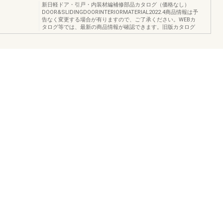
新日軽ドア・引戸・内装材編補修部品カタログ（価格なし）
DOOR&SLIDINGDOORINTERIORMATERIAL2022.4商品情報は予
告なく変更する場合が有りますので、ご了承ください。WEBカ
タログ等では、最新の商品情報が確認できます。旧版カタログ