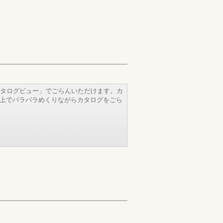
タログビュー」でごらんいただけます。カ
b上でパラパラめくりながらカタログをごら