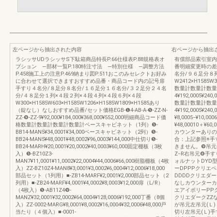
左ページから抽出された内容
右ページから抽出
ラシッサUDラシッサS下駄箱商品特長P.66仕様表P.88規格表オ
有償部品索引室内
プション —部材一覧P.180特注寸法 —特別仕様 —調整方法
番明細変更時の差
P.458施工上の注意P.469納まり図P.511おこのみセレクトお好み
名分/９６足分８
に合わせて選択できますおすすめ品番・商品コード内の記号扉
W2412×H1585W30
手すり４名分/８足分８名分/１６足分１６名分/３２足分２４名
数量計数量計数量
分/４８足分１列×４段２列×４段４列×４段６列×４段
4¥192,0005¥240,
W300×H1585W603×H1585W1206×H1585W1809×H1585あり
数量計数量計数量
（錠なし）なしおすすめ品番/セット価格EGB-❶4-AB-A-❺-ZZ-N-
4¥192,0005¥240,
ZZ-❾-ZZ-9¥92,000¥184,000¥368,000¥552,000明細商品コード価
¥8,0005−¥10,00
格数量計数量計数量計数量計ベースキャビネット（1列）❺-
¥48,00010＋¥
BB14-MAN5¥34,0001¥34,000ベースキャビネット（2列）❺-
カウンターありの
BB24-MAN5¥48,0001¥48,0002¥96,0003¥144,000中仕切り❺-
合：上記参照※手
BB24-MARH¥20,0001¥20,0002¥40,0003¥60,000固定棚板（3枚
きません。❾吊元
入）❺-BZ10Z3-
Z−R右吊元❽手す
MAN7¥11,0001¥11,0002¥22,0004¥44,0006¥66,000樹脂棚板（4枚
ォルナットDYD
入）ZZ-BZ10Z4-MAN8¥3,0001¥3,0002¥6,0004¥12,0006¥18,000
ーDPPPクリエ
部品セット（1列用）■-ZB14-MARF¥2,0001¥2,000部品セット（2
DDDDクリエダ
列用）■-ZB24-MARF¥4,0001¥4,0002¥8,0003¥12,000扉（L/R）
なしカウンターカ
（4枚入）❺-AB11Z4❾-
エアイボリーPP
MANZ¥32,0001¥32,0002¥64,0004¥128,0006¥192,000丁番（8個
クリエダークZZ
入）ZZ-0002-MARG¥8,0001¥8,0002¥16,0004¥32,0006¥48,000戸
が吊元左吊元(Ｌ)
当たり（４個入）■-0001-
切り左吊元(Ｌ)