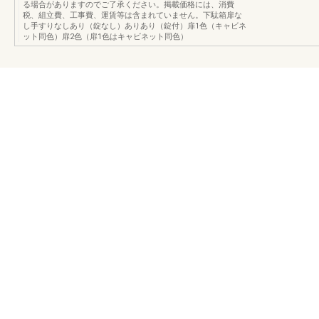
る場合がありますのでご了承ください。掲載価格には、消費
税、組立費、工事費、運賃等は含まれていません。下駄箱扉な
し手すりなしあり（錠なし）ありあり（錠付）扉1色（キャビネ
ット同色）扉2色（扉1色はキャビネット同色）