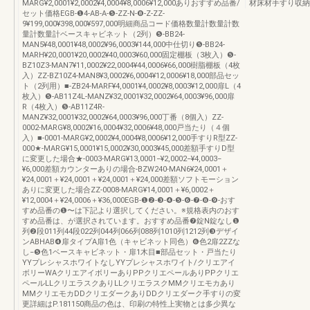
MARG¥2,0001¥2,0002¥4,0004¥8,0006¥12,000ありおすすめ品番/
材床材手すり収納
セット価格EGB-❶4-AB-A-❺-ZZ-N-❽-Z-ZZ-
9¥199,000¥398,000¥597,000明細商品コード価格数量計数量計数
量計数量計ベースキャビネット（2列）❺-BB24-
MAN5¥48,0001¥48,0002¥96,0003¥144,000中仕切り❺-BB24-
MARH¥20,0001¥20,0002¥40,0003¥60,000固定棚板（3枚入）❺-
BZ10Z3-MAN7¥11,0002¥22,0004¥44,0006¥66,000樹脂棚板（4枚
入）ZZ-BZ10Z4-MAN8¥3,0002¥6,0004¥12,0006¥18,000部品セッ
ト（2列用）■-ZB24-MARF¥4,0001¥4,0002¥8,0003¥12,000扉L（4
枚入）❺-AB11Z4L-MANZ¥32,0001¥32,0002¥64,0003¥96,000扉
R（4枚入）❺-AB11Z4R-
MANZ¥32,0001¥32,0002¥64,0003¥96,000丁番（8個入）ZZ-
0002-MARG¥8,0002¥16,0004¥32,0006¥48,000戸当たり（４個
入）■-0001-MARG¥2,0002¥4,0004¥8,0006¥12,000手すりR型ZZ-
000★-MARG¥15,0001¥15,0002¥30,0003¥45,000差額手すりD型
に変更した場合★-0003-MARG¥13,0001−¥2,0002−¥4,0003−
¥6,000差額カウンターありの場合-BZW240-MAN6¥24,0001＋
¥24,0001＋¥24,0001＋¥24,0001＋¥24,000差額ソフトモーション
ありに変更した場合ZZ-0008-MARG¥14,0001＋¥6,0002＋
¥12,0004＋¥24,0006＋¥36,000EGB-❶❷-❸-❹-❺-❻-❼-❽-❾-おす
すめ品番の❶〜は下記より選択してください。※規格表内のおす
すめ品番は、が選択されています。おすすめ品番❼錠N錠なし❶
列❷段011列44段022列044列066列088列1010列1212列❸デザイ
ンABHAB❹扉タイプA扉1色（キャビネット同色）❻色2扉2ZZな
し−❺色1ベースキャビネット・扉1木目■部品セット・戸当たり
YYプレシャスホワイトなしYYプレシャスホワイト/クリエアイ
ボリーWAクリエアイボリーありPPクリエペールありPPクリエ
ペールLLクリエラスクありLLクリエラスクMMクリエモカあり
MMクリエモカDDクリエダークありDDクリエダーク手すりの変
更詳細はP.181150商品の色は、印刷の特性上実物とは多少異な