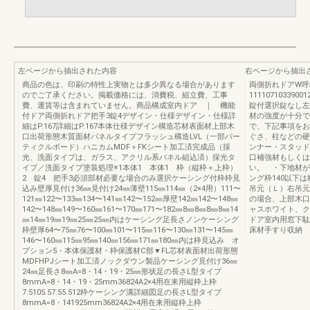
左ページから抽出された内容
右ページから抽出
商品の色は、印刷の特性上実物とは多少異なる場合があります
両側折れドアW呼
のでご了承ください。掲載価格には、消費税、組立費、工事
1111071033900
費、運賃等は含まれていません。商品構成室内ドア ｜ 機能
錠付選択錠なし左
付ドア両側折れドア把手3錠4デザイン・仕様デザイン・仕様詳
材の強度が十分で
細はP.167詳細はP.167本体仕様デザイン構造芯材表面材上部木
で、下記事項をお
口出荷形態木質面材パネルタイプフラッシュ構造LVL（一部パー
ぐさ、柱などの硬
ティクルボード）ハニカムMDF＋FKシート加工済完成品（採
ンナー・スタッド
光、洗面タイプは、ガラス、アクリル系パネル組込済）採光タ
口補強材もしくは
イプ／洗面タイプ塗装処理※1本体1 本体1 枠（縦枠＋上枠）
い。 ・下地材が
2 錠4 把手3必須部材必要な場合のみ選択ケーシング付枠枠見
ング枠140以下
込み壁厚見付け36㎜見付け24㎜薄壁115㎜114㎜（2×4用）111〜
吊元（Ｌ）右吊元
121㎜122〜133㎜134〜141㎜142〜152㎜厚壁142㎜142〜148㎜
の場合、上部木口
142〜148㎜149〜160㎜161〜170㎜171〜182㎜8㎜8㎜8㎜8㎜14
ャスホワイト、ク
㎜14㎜19㎜19㎜25㎜25㎜内はケーシング足長さノンケーシング
ドア室内用窓下駄
枠壁厚64〜75㎜76〜100㎜101〜115㎜116〜130㎜131〜145㎜
床材手すり収納
146〜160㎜115㎜95㎜140㎜156㎜171㎜180㎜内は枠見込み オ
プション5・本体保護材・枠保護材C部▼FL芯材表面材出荷形態
MDFHPJシート加工済ノックダウン製品ケーシング見付け36㎜
24㎜足長さ8㎜A=8・14・19・25㎜形状足の長さL型タイプ
8mmA=8・14・19・25mm36824A2×4用在来用縦枠上枠
7.5105.57.55.512枠ケーシング溝詳細図足の長さL型タイプ
8mmA=8・141925mm36824A2×4用在来用縦枠上枠