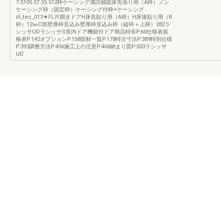
7.5105.57.55.512枠ケーシング溝詳細図床先張り用（A枠）ノン
ケーシング枠（固定枠）ケーシング付枠+ケーシング
ill_tec_013▼FL片開きドアH床先貼り用（A枠）H床後貼り用（B
枠）12㎜C部壁厚枠見込み壁厚枠見込み枠（縦枠＋上枠）282ラ
シッサUDラシッサS室内ドア機能付ドア商品特長P.60仕様表規
格表P.142オプションP.158部材一覧P.178特注寸法P.389特別仕様
P.393調整方法P.456施工上の注意P.466納まり図P.503ラシッサ
UD