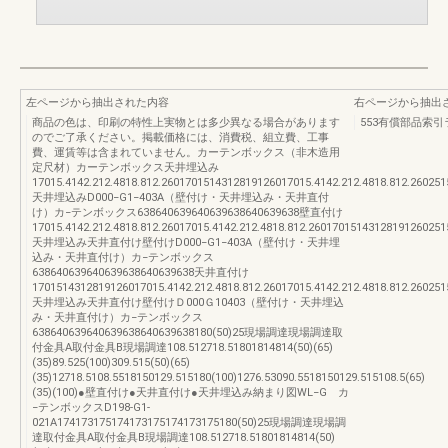
左ページから抽出された内容
右ページから抽出
商品の色は、印刷の特性上実物とは多少異なる場合があります
553有償部品索
のでご了承ください。掲載価格には、消費税、組立費、工事
費、運賃等は含まれていません。カーテンボックス（非木造用
定尺材）カーテンボックス天井埋込み
17015.4142.212.4818.812.2601701514312819126017015.4142.212.4818.812.260251
天井埋込みD000−G1−403A（壁付け・天井埋込み・天井直付
け）カ−テンボックス638640639640639638640639638壁直付け
17015.4142.212.4818.812.26017015.4142.212.4818.812.2601701514312819126025
天井埋込み天井直付け壁付けD000−G1−403A（壁付け・天井埋
込み・天井直付け）カ−テンボックス
638640639640639638640639638天井直付け
1701514312819126017015.4142.212.4818.812.26017015.4142.212.4818.812.26025
天井埋込み天井直付け壁付けＤ000Ｇ10403（壁付け・天井埋込
み・天井直付け）カ−テンボックス
638640639640639638640639638180(50)25現場調達現場調達取
付金具A取付金具B現場調達108.512718.51801814814(50)(65)
(35)89.525(100)309.515(50)(65)
(35)12718.5108.5518150129.515180(100)1276.53090.5518150129.515108.5(65)
(35)(100)●壁直付け●天井直付け●天井埋込み納まり図WL−G カ
−テンボックスD198-G1-
021A174173175174173175174173175180(50)25現場調達現場調
達取付金具A取付金具B現場調達108.512718.51801814814(50)