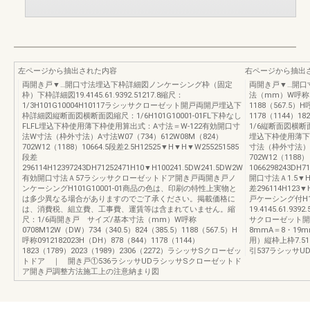
左ページから抽出された内容
右ページから抽出
両開き戸▼…開口寸法埋込下枠詳細図ノンケーシング枠（固定
両開き戸▼…開口
枠）下枠詳細図19.4145.61.9392.51217.8縮尺：
法（mm）W呼称070
1/3H101G10004H10117ラシッサクローゼット開戸両開戸埋込下
1188（567.5）H
枠詳細図縦断面図横断面図縮尺：1/6H101G10001-01FL下枠なし
1178（1144）18
FLFL埋込下枠使用薄下枠使用算出式：A寸法＝W-122有効開口寸
1/6縦断面図横断面図
法W寸法（枠外寸法）A寸法W07（734）612W08M（824）
埋込下枠使用薄下
702W12（1188）10664.5段差2.5H12525▼H▼H▼W255251585
寸法（枠外寸法）A寸
段差
702W12（1188）
296114H12397243DH71252471H10▼H100241.5DW241.5DW2W
1066298243DH7
有効開口寸法Ａ57ラシッサクローゼットドア開き戸両開き戸ノ
開口寸法Ａ1.5▼HD
ンケーシングH101G10001-01商品の色は、印刷の特性上実物と
差296114H1
は多少異なる場合がありますのでご了承ください。掲載価格に
戸ケーシング付H1
は、消費税、組立費、工事費、運賃等は含まれていません。縮
19.4145.61.93
尺：1/6両開き戸 サイズ/基本寸法（mm）W呼称
サクローゼット開
0708M12W（DW）734（340.5）824（385.5）1188（567.5）H
8mmA＝8・19m
呼称0912182023H（DH）878（844）1178（1144）
用）縦枠上枠7.51
1823（1789）2023（1989）2306（2272）ラシッサSクローゼッ
引537ラシッサ
トドア ｜ 開き戸①536ラシッサUDラシッサSクローゼットド
ア開き戸調整方法施工上の注意納まり図