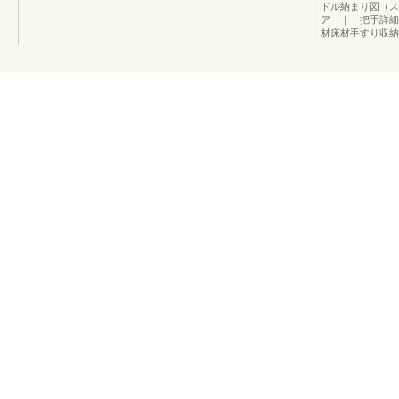
ドル納まり図（スク
ア ｜ 把手詳細
材床材手すり収納