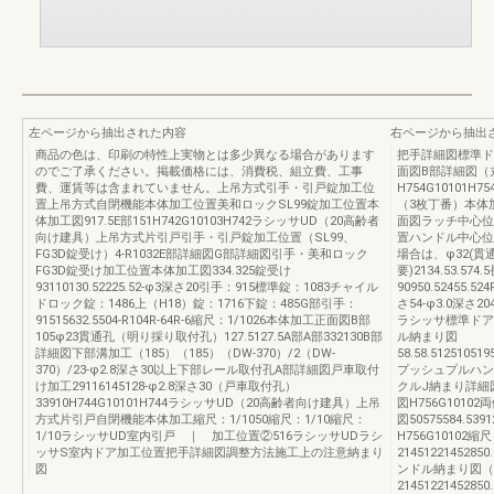
左ページから抽出された内容
右ページから抽出
商品の色は、印刷の特性上実物とは多少異なる場合があります
把手詳細図標準ド
のでご了承ください。掲載価格には、消費税、組立費、工事
面図B部詳細図（
費、運賃等は含まれていません。上吊方式引手・引戸錠加工位
H754G10101
置上吊方式自閉機能本体加工位置美和ロックSL99錠加工位置本
（3枚丁番）本体加
体加工図917.5E部151H742G10103H742ラシッサUD（20高齢者
面図ラッチ中心位
向け建具）上吊方式片引戸引手・引戸錠加工位置（SL99、
置ハンドル中心位
FG3D錠受け）4-R1032E部詳細図G部詳細図引手・美和ロック
場合は、φ32(
FG3D錠受け加工位置本体加工図334.325錠受け
要)2134.53.57
93110130.52225.52-φ3深さ20引手：915標準錠：1083チャイル
90950.52455.524
ドロック錠：1486上（H18）錠：1716下錠：485G部引手：
さ54-φ3.0深さ204
91515632.5504-R104R-64R-6縮尺：1/1026本体加工正面図B部
ラシッサ標準ドア
105φ23貫通孔（明り採り取付孔）127.5127.5A部A部332130B部
ル納まり図
詳細図下部溝加工（185）（185）（DW-370）/2（DW-
58.58.512510519
370）/23-φ2.8深さ30以上下部レール取付孔A部詳細図戸車取付
プッシュプルハン
け加工29116145128-φ2.8深さ30（戸車取付孔）
クルJ納まり詳細
33910H744G10101H744ラシッサUD（20高齢者向け建具）上吊
図H756G101
方式片引戸自閉機能本体加工縮尺：1/1050縮尺：1/10縮尺：
図50575584.
1/10ラシッサUD室内引戸 ｜ 加工位置②516ラシッサUDラシ
H756G10102
ッサS室内ドア加工位置把手詳細図調整方法施工上の注意納まり
2145122145285
図
ンドル納まり図（
214512214528