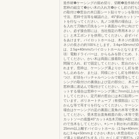
造作材❶ケーシングの留め切り、切断❷造作材の
窓枠の組立て❺かい木の入れ方❻かくし釘の打ち
の取付け❽窓台の木口面シート貼りサッシを取付
寸法、窓枠寸法等を確認の上、45°斜めカットソ
トを行なってください。丸ノコ使用の場合は、シ
を入れて刃物の刃先をシート表面から中に向けて
さい。必ず接合部には、当社指定の専用木ネジ（M
じ）と木工ボンドを併用してください。必ずパイ
をあけます。パイロットホールは、木ネジの直径
ネジの長さの約100％とします。3.4φ×50mmの
は、2.5φ×40mmのパイロットホールとなりま
項〉電動ドライバーは、からもみを防ぐため、ト
してください。かい木は両面に接着剤をつけて、3
間隔で入れ、釘で固定してください。窓台のかい
れます。窓枠は、ケーシング溝よりかくし釘を使
ちし止めるか、または、同様にかくし釘を枠材の
つけ、釘頭をパッチャルペンシルで処理をしてく
シングの取付けの裏側および足の部分に、木工ボ
窓枠溝に差込んで取付けてください。なお、ケー
ットする場合は窓枠ケーシング溝に7mm以上か
トしてください。定尺材の窓台には木口貼用シー
ています。ポリネートチューブ（有償部品）にて
かんな等で耳すりを行なってください。ケーシン
場合はケーシングの足の裏面に直角の木等で受木
してください。受木窓台直角精度の良い木等で受
カットソーの底盤45°カットA当木刃物がA部に
ので当木をしてください。※シート剥がれの原因
25mm以上離すパイロットホール（2.5φ×40mm
ねじ3.4φ×50mmまぐさかい木かい木窓台柱か
グ溝より斜め打ちする（1）かくし釘で面打ち（