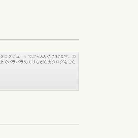
タログビュー」でごらんいただけます。カ
b上でパラパラめくりながらカタログをごら