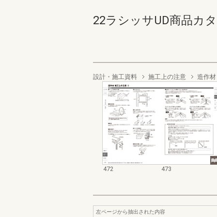
22ラシッサUD商品カタログ 
設計・施工資料
施工上の注意
造作材
472
473
左ページから抽出された内容