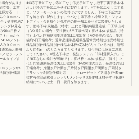
る場合がありま
443②丁番加工なし③加工なし①把手加工なし把手丁番下枠本体
組立費、工事
および枠の丁番加工をせずに製作します。※丁番加工なしにする
別仕様対応 ｜
と、ソフトモーションの取付けができません。下枠に下記の加
み９０ｍｍへ
工を施さずに製作します。ツバなし薄下枠：枠組立孔・ジャス
場合：受注後約7
トフィット金具取付け孔本体の把手加工をせずに製作いたしま
ーシング枠見込
す。価格下枠:規格品（特寸）上代と同額納期受注後3日工場出荷
み90㎜用枠ノ
（FAX発注の場合：受注後約5日工場出荷）価格本体:規格品（特
７７ｍｍから
寸）上代と同額納期受注後3日工場出荷（FAX発注の場合：受注
416※ノンレ
後約5日工場出荷）通常品通常品通常品通常品特別仕様品特別仕
込み９０ｍｍ
様品特別仕様品特別仕様品本体枠※芯材が入っているのは、端部
は通常品と兼用
より約45mmのところまでとなります。取付時には位置に注意
00／セットノン
してください。※埋込下枠は、発注システム「部材選択入力」に
ールタイプす
て加工なしの発注が可能です。価格枠・本体:規格品（特寸）上
-
代と同額納期受注後3日工場出荷（FAX発注の場合：受注後約5日
シッサUDラシッサS
工場出荷）片開き戸片開き戸片開き戸両開き戸両開き戸両開き
法特別仕様調
戸ラシッサS特別仕様対応 ｜ クローゼットドア開き戸45mm
芯材有償部品索引ラシッサUDラシッサS造作材床材手すり収納※
納期については土・日・祝日を除きます。