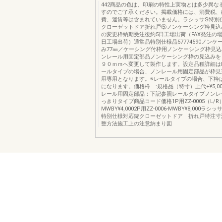
442商品の色は、印刷の特性上実物とは多少異な
すのでご了承ください。掲載価格には、消費税、
費、運賃等は含まれていません。ラシッサS特
クローゼットドア折れ戸⑤ノンケーシング枠見込
の変更枠納期受注後約5日工場出荷（FAX発注の
日工場出荷）通常品特別仕様品57774590ノンケ
み77㎜／ケーシング付枠用ノンケーシング枠見込
ンレール用固定部品ノンケーシング枠の見込みを
９０ｍｍへ変更して製作します。設定品種詳細はP.
ールタイプの場合、ノンレール用固定部品が枠見
用専用となります。※レールタイプの場合、下枠
になります。価格枠 :規格品（特寸）上代+¥5,0
レール用固定部品：下記参照レールタイプノンレ
っきりタイプ商品コード価格1P用ZZ-0005（L/R）
MWBY¥4,0002P用ZZ-0006-MWBY¥8,000ラ
特別仕様対応錠クローゼットドア 折れ戸特注寸
整方法施工上の注意納まり図