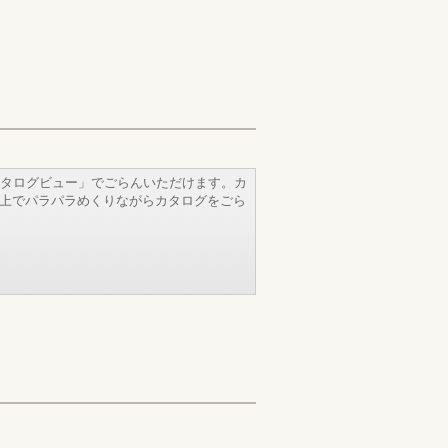
タログビュー」でごらんいただけます。カ
b上でパラパラめくりながらカタログをごら