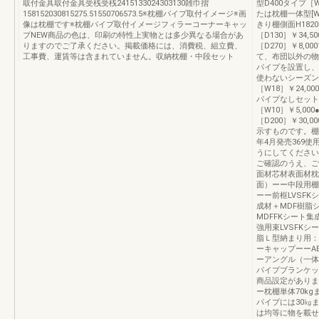
取付金具取付金具受桟受桟2415133024303130雑巾摺
型D400タイプ［
158152030815275.51550706573.5※枕棚パイプ取付イメージ※画
たは枕棚一体型[W
像は枕棚です※枕棚パイプ取付イメージフィラーコーナーキャッ
きり棚側面H182
プNEW商品の色は、印刷の特性上実物とは多少異なる場合があ
［D130］￥34
りますのでご了承ください。掲載価格には、消費税、組立費、
［D270］￥8,0
工事費、運賃等は含まれていません。収納枕棚・中段セット
て、布団以外の物
パイプを設置し、
使わないシーズン
［W18］￥24,0
パイプなしセット￥
［W10］￥5,00
［D200］￥30
示すものです。棚
年4月発売369
うにしてください
ご確認のうえ、ご
面材芯材表面材枕
面）ーー中段用棚
ーー前框LVSF
成材＋MDF樹脂
MDFFKシート
強用束LVSFK
脂Ｌ型納まり用：
ーキャップーーA
ーアングル（一体
パイプブランケッ
商品設定がありま
ー枕棚単体70kg
パイプには30㎏
は均等に物を載せ