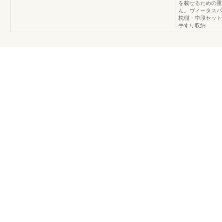
を載せるための重
ん。ヴィータスパ
枕棚・中段セット
手すり収納