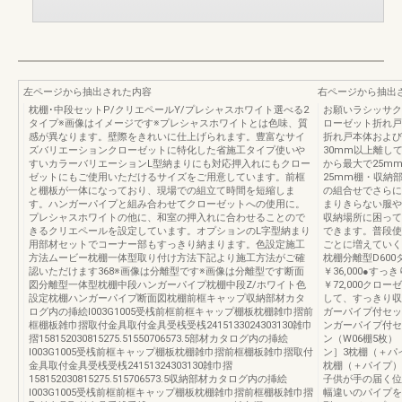
左ページから抽出された内容
右ページから抽出
枕棚･中段セットP/クリエペールY/プレシャスホワイト選べる2
お願いラシッサク
タイプ※画像はイメージです※プレシャスホワイトとは色味、質
ローゼット折れ戸
感が異なります。壁際をきれいに仕上げられます。豊富なサイ
折れ戸本体および
ズバリエーションクローゼットに特化した省施工タイプ使いや
30mm以上離し
すいカラーバリエーションL型納まりにも対応押入れにもクロー
から最大で25m
ゼットにもご使用いただけるサイズをご用意しています。前框
25mm棚・収納
と棚板が一体になっており、現場での組立て時間を短縮しま
の組合せでさらに
す。ハンガーパイプと組み合わせてクローゼットへの使用に。
まりきらない服やバ
プレシャスホワイトの他に、和室の押入れに合わせることので
収納場所に困って
きるクリエペールを設定しています。オプションのL字型納まり
できます。普段使
用部材セットでコーナー部もすっきり納まります。色設定施工
ごとに増えていく
方法ムービー枕棚一体型取り付け方法下記より施工方法がご確
枕棚分離型D60
認いただけます368※画像は分離型です※画像は分離型です断面
￥36,000●すっ
図分離型一体型枕棚中段ハンガーパイプ枕棚中段Z/ホワイト色
￥72,000ク
設定枕棚ハンガーパイプ断面図枕棚前框キャップ収納部材カタ
して、すっきり収
ログ内の挿絵I003G1005受桟前框前框キャップ棚板枕棚雑巾摺前
ガーパイプ付セット
框棚板雑巾摺取付金具取付金具受桟受桟2415133024303130雑巾
ンガーパイプ付セッ
摺158152030815275.51550706573.5部材カタログ内の挿絵
ン（W06棚5枚）［
I003G1005受桟前框キャップ棚板枕棚雑巾摺前框棚板雑巾摺取付
ン］3枕棚（＋パ
金具取付金具受桟受桟24151324303130雑巾摺
枕棚（＋パイプ）
158152030815275.515706573.5収納部材カタログ内の挿絵
子供が手の届く位
I003G1005受桟前框前框キャップ棚板枕棚雑巾摺前框棚板雑巾摺
幅違いのパイプを