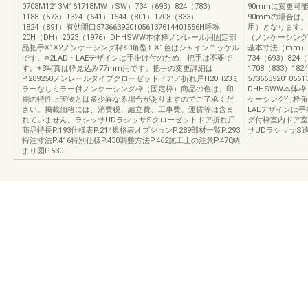
0708M1213M161718MW（SW）734（693）824（783）
90mmに変更可能
1188（573）1324（641）1644（801）1708（833）
90mmの場合は
1824（891）有効開口5736639201056137614401556H呼称
用）となります。
20H（DH）2023（1976）DHHSWW本体枠ノンレール用固定部
（ノンケーシング
品把手※1※2ノンケーシング枠※3角型Ｌ※1色はシャインニッケル
基本寸法（mm）W呼
です。※2LAD・LAEデザインは手掛け付のため、把手は不要で
734（693）824（
す。※3写真は枠見込み77mm用です。把手の変更詳細は
1708（833）18
P.289258ノンレールタイプクローゼットドア／折れ戸H20H23ミ
573663920105
ラーなしミラー付ノンケーシング枠（固定枠）商品の色は、印
DHHSWW本体
刷の特性上実物とは多少異なる場合がありますのでご了承くだ
ケーシング付枠角
さい。掲載価格には、消費税、組立費、工事費、運賃等は含ま
LAEデザインは
れていません。ラシッサUDラシッサSクローゼットドア折れ戸
グ付枠室内ドア室
商品特長P.193仕様表P.214規格表オプションP.289部材一覧P.293
サUDラシッサS
特注寸法P.416特別仕様P.430調整方法P.462施工上の注意P.470納
まり図P.530