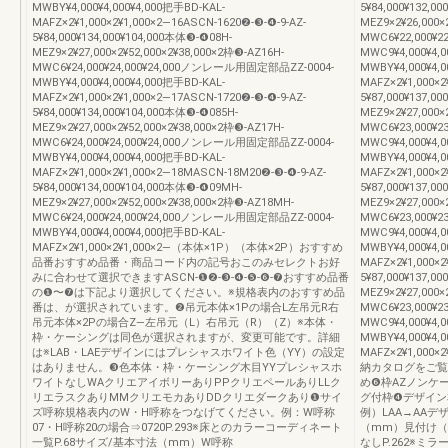
MWBY¥4,000¥4,000¥4,000把手BD-KAL-
5¥84,000¥132,0
MAFZ×2¥1,000×2¥1,000×2―16ASCN-1620❷-❸-❹-9-AZ-
MEZ9×2¥26,000×
5¥84,000¥134,000¥104,000本体❸-❹08H-
MWC6¥22,000¥
MEZ9×2¥27,000×2¥52,000×2¥38,000×2枠❸-AZ16H-
MWC9¥4,000¥4
MWC6¥24,000¥24,000¥24,000ノンレール用固定部品ZZ-0004-
MWBY¥4,000¥4,0
MWBY¥4,000¥4,000¥4,000把手BD-KAL-
MAFZ×2¥1,000×2
MAFZ×2¥1,000×2¥1,000×2―17ASCN-1720❷-❸-❹-9-AZ-
5¥87,000¥137,0
5¥84,000¥134,000¥104,000本体❸-❹085H-
MEZ9×2¥27,000×
MEZ9×2¥27,000×2¥52,000×2¥38,000×2枠❸-AZ17H-
MWC6¥23,000¥2
MWC6¥24,000¥24,000¥24,000ノンレール用固定部品ZZ-0004-
MWC9¥4,000¥4
MWBY¥4,000¥4,000¥4,000把手BD-KAL-
MWBY¥4,000¥4,0
MAFZ×2¥1,000×2¥1,000×2―18MASCN-18M20❷-❸-❹-9-AZ-
MAFZ×2¥1,000×2
5¥84,000¥134,000¥104,000本体❸-❹09MH-
5¥87,000¥137,0
MEZ9×2¥27,000×2¥52,000×2¥38,000×2枠❸-AZ18MH-
MEZ9×2¥27,000×
MWC6¥24,000¥24,000¥24,000ノンレール用固定部品ZZ-0004-
MWC6¥23,000¥2
MWBY¥4,000¥4,000¥4,000把手BD-KAL-
MWC9¥4,000¥4
MAFZ×2¥1,000×2¥1,000×2―（本体×1P）（本体×2P）おすすめ
MWBY¥4,000¥4,0
品番おすすめ品番・商品コード内の記号おこのみセレクトお好
MAFZ×2¥1,000×2
みに合わせて選択できますASCN-❶❷-❸-❹-❺-❻-❼おすすめ品番
5¥87,000¥137,0
の❶〜❼は下記より選択してください。※規格表内のおすすめ品
MEZ9×2¥27,000×
番は、が選択されています。❷吊元本体×1Pの場合L左吊元R右
MWC6¥23,000¥
吊元本体×2Pの場合Z—左吊元（L）右吊元（R）（Z）※本体・
MWC9¥4,000¥4
枠・ケーシングは同色が選択されますが、変更可能です。詳細
MWBY¥4,000¥4,0
は※LAB・LAEデザインにはプレシャスホワイト色（YY）の設定
MAFZ×2¥1,00
はありません。❸色本体・枠・ケーシング木目YYプレシャスホ
納カタログをご覧
ワイトなしWAクリエアイボリーありPPクリエペールありLLク
め❻枠AZノンケ
リエラスクありMMクリエモカありDDクリエダークあり❶サイ
グ付枠❹デザイン
ズ呼称規格表内のW・H呼称をつなげてください。例：W呼称
例）LAA→AA
07・H呼称20の場合⇒0720P.293※床とのカラーコーディネート
（mm）見付け（mm
一覧P.68サイズ/基本寸法（mm）W呼称
なしP.262※