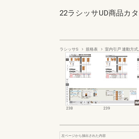
22ラシッサUD商品カタログ 
ラシッサS
規格表
室内引戸 連動方式
238
239
左ページから抽出された内容