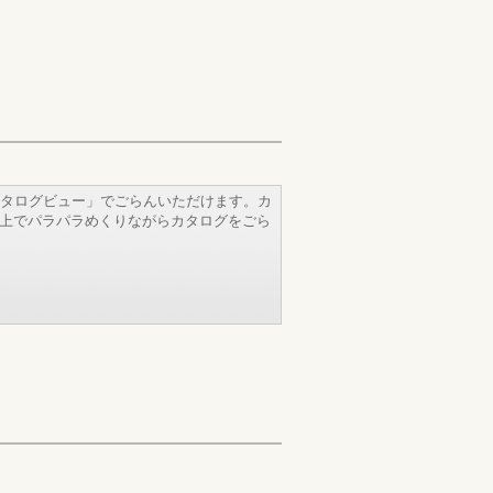
タログビュー」でごらんいただけます。カ
b上でパラパラめくりながらカタログをごら