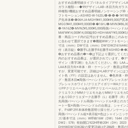
おすすめ品番明細タイプパネルタイプデザインLA
ガラス種類――◆99デザインLAB−木目方向ガラス
枠種類/機能おすすめ品番明細ノンケーシング枠
フトモーションASHRD-W-1620J❹-❺-❻-❼-1¥190,0
戸先本体❺-❻06HJA-MGH9¥41,000¥49,000戸尻
MGG9¥41,000¥49,000枠❺-❼16HJ❹-MVN3¥86,0
❺-YA16Z❹-MVNZ¥5,000¥5,000両側バーハンドルB
MAFW¥14,000¥14,000錠BD-HDH-MAFY¥3,000
番・商品コード内の記号おすすめ品番おこのみセ
に合わせて選択できます❶機能WWソフトモーシ
寸法（mm）DW寸法（mm）DW1DW216164467
付（表示錠）❹勝手L左勝手R右勝手ASHRD-❶-❷20
❽おすすめ品番の❶〜❽は下記より選択してくだ
内のおすすめ品番は、が選択されています。❻デ
ザイン（青字2桁）を入れてください。例）LAA→
LAA木目方向※本体・枠・ケーシング・敷居は同
すが、変更可能です。詳細は※LABデザインには
イト色（YY）の設定はありません。❺色本体・
グ・敷居木目■両側バーハンドルYYプレシャスホ
プレシャスホワイト/クリエアイボリーWAクリ
りPPクリエペールありPPクリエペールLLクリエ
クリエラスクMMクリエモカありMMクリエモカ
クありDDクリエダーク左勝手（L）右勝手（R）
先両側バーハンドル両側バーハンドル※床とのカ
ート一覧※両側バーハンドルの台座は、シャイン
す。P.68P.291本体枠敷居明り採り付ノンケー
両側バーハンドル錠※表示錠※色はシャインニッ
ズ/基本寸法（mm）W呼称16W（DW）1644（DW
DW2：578）有効開口922H呼称20H（DH）2023（
DHHWDW1DW2錠の変更詳細はP.286枠・敷居