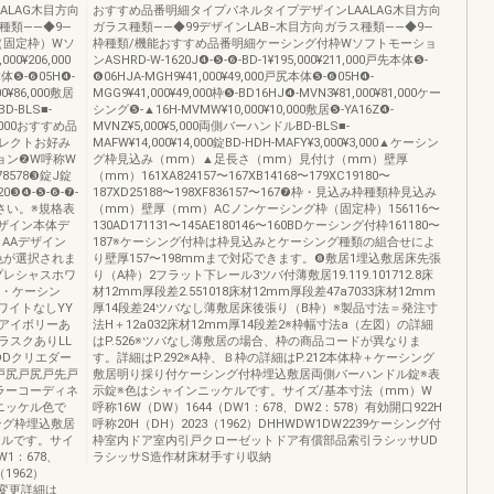
ALAG木目方向
おすすめ品番明細タイプパネルタイプデザインLAALAG木目方向
種類――◆9―
ガラス種類――◆99デザインLAB−木目方向ガラス種類――◆9―
（固定枠）Wソ
枠種類/機能おすすめ品番明細ケーシング付枠Wソフトモーショ
00¥206,000
ンASHRD-W-1620J❹-❺-❻-BD-1¥195,000¥211,000戸先本体❺-
本体❺-❻05H❹-
❻06HJA-MGH9¥41,000¥49,000戸尻本体❺-❻05H❹-
00¥86,000敷居
MGG9¥41,000¥49,000枠❺-BD16HJ❹-MVN3¥81,000¥81,000ケー
D-BLS■-
シング❺-▲16H-MVMW¥10,000¥10,000敷居❺-YA16Z❹-
¥3,000おすすめ品
MVNZ¥5,000¥5,000両側バーハンドルBD-BLS■-
レクトお好み
MAFW¥14,000¥14,000錠BD-HDH-MAFY¥3,000¥3,000▲ケーシン
ョン❷W呼称W
グ枠見込み（mm）▲足長さ（mm）見付け（mm）壁厚
8578❸錠J錠
（mm）161XA824157〜167XB14168〜179XC19180〜
❸❹-❺-❻-❼-
187XD25188〜198XF836157〜167❼枠・見込み枠種類枠見込み
さい。※規格表
（mm）壁厚（mm）ACノンケーシング枠（固定枠）156116〜
ザイン本体デ
130AD171131〜145AE180146〜160BDケーシング付枠161180〜
AAデザイン
187※ケーシング付枠は枠見込みとケーシング種類の組合せによ
色が選択されま
り壁厚157〜198mmまで対応できます。❽敷居1埋込敷居床先張
プレシャスホワ
り（A枠）2フラット下レール3ツバ付薄敷居19.119.101712.8床
枠・ケーシン
材12mm厚段差2.551018床材12mm厚段差47a7033床材12mm
ワイトなしYY
厚14段差24ツバなし薄敷居床後張り（B枠）※製品寸法＝発注寸
エアイボリーあ
法H＋12a032床材12mm厚14段差2※枠幅寸法a（左図）の詳細
ラスクありLL
はP.526※ツバなし薄敷居の場合、枠の商品コードが異なりま
DDクリエダー
す。詳細はP.292※A枠、Ｂ枠の詳細はP.212本体枠＋ケーシング
戸尻戸尻戸先戸
敷居明り採り付ケーシング付枠埋込敷居両側バーハンドル錠※表
ラーコーディネ
示錠※色はシャインニッケルです。サイズ/基本寸法（mm）W
ニッケル色で
呼称16W（DW）1644（DW1：678、DW2：578）有効開口922H
シング枠埋込敷居
呼称20H（DH）2023（1962）DHHWDW1DW2239ケーシング付
ケルです。サイ
枠室内ドア室内引戸クローゼットドア有償部品索引ラシッサUD
1：678、
ラシッサS造作材床材手すり収納
1962）
の変更詳細は