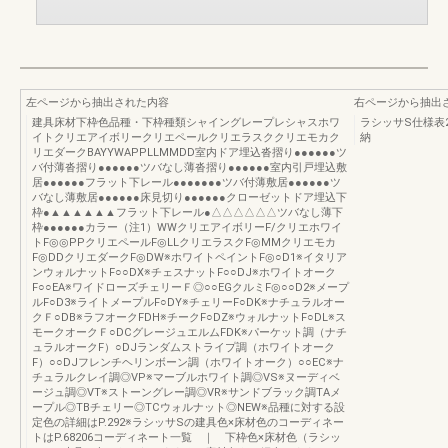
左ページから抽出された内容
右ページから抽出
建具床材下枠色品種・下枠種類シャイングレープレシャスホワ
ラシッサS仕様表
イトクリエアイボリークリエペールクリエラスククリエモカク
納
リエダークBAYYWAPPLLMMDD室内ドア埋込沓摺り●●●●●●ツ
バ付薄沓摺り●●●●●●ツバなし薄沓摺り●●●●●●室内引戸埋込敷
居●●●●●●フラット下レール●●●●●●●ツバ付薄敷居●●●●●●ツ
バなし薄敷居●●●●●●床見切り●●●●●●クローゼットドア埋込下
枠●▲▲▲▲▲▲フラット下レール●△△△△△△ツバなし薄下
枠●●●●●●カラー（注1）WWクリエアイボリーF/クリエホワイ
トF◎◎PPクリエペールF◎LLクリエラスクF◎MMクリエモカ
F◎DDクリエダークF◎DW※ホワイトペイントF◎○D1※イタリア
ンウォルナットF○○DX※チェスナットF○○DJ※ホワイトオーク
F○○EA※ワイドローズチェリーＦ◎○○EGクルミF◎○○D2※メープ
ルF○D3※ライトメープルF○DY※チェリーF○DK※ナチュラルオー
クＦ○DB※ラフオークFDH※チークF○DZ※ウォルナットF○DL※ス
モークオークＦ○DCグレージュエルムFDK※パーケット調（ナチ
ュラルオークF）○DJランダムストライプ調（ホワイトオーク
F）○○DJフレンチヘリンボーン調（ホワイトオーク）○○EC※ナ
チュラルクレイ調◎VP※マーブルホワイト調◎VS※ヌーディベ
ージュ調◎VT※ストーングレー調◎VR※サンドブラック調TAメ
ープル◎TBチェリー◎TCウォルナット◎NEW※品種に対する設
定色の詳細はP.292※ラシッサSの建具色×床材色のコーディネー
トはP.68206コーディネート一覧 ｜ 下枠色×床材色（ラシッ