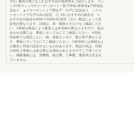
サS）建具の色になじむおすすめの床材色をご紹介します。ラシ
ッサUDラシッサSコーディネート一覧下枠色×床材色●下枠色設
定あり ▲クローゼットドア開き戸・引戸に設定あり △クロ
ーゼットドア引戸のみの設定 ◎…特におすすめの組合せ ○…
おすすめの組合せNEW２022年4月発売（注1）商品によって設
定色が異なります。詳細は、床・階段カタログをご確認くださ
い。※床材は商品により建具とは木目柄が異なりますので、組み
合わせる際には、事前にサンプルにてご確認ください。※同色、
同名称でも商品ごとに、柄、表面エンボス、艶が若干異なりま
す。事前にサンプルにてご確認ください。※造作材には床材およ
び建具と同色の設定がないものがあります。商品の色は、印刷
の特性上実物とは多少異なる場合がありますのでご了承くださ
い。掲載価格には、消費税、組立費、工事費、運賃等は含まれ
ていません。