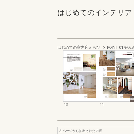
はじめてのインテリア 室内床
はじめての室内床えらび
POINT 01
10
11
左ページから抽出された内容