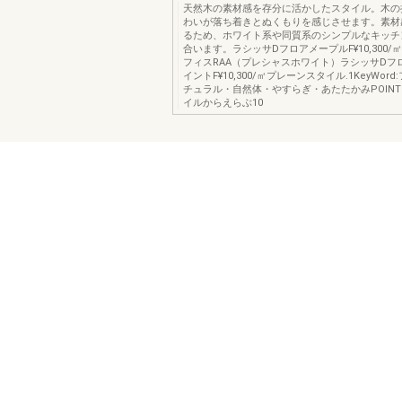
天然木の素材感を存分に活かしたスタイル。木の
わいが落ち着きとぬくもりを感じさせます。素材
るため、ホワイト系や同質系のシンプルなキッチ
合います。ラシッサDフロアメープルF¥10,300
フィスRAA（プレシャスホワイト）ラシッサDフ
イントF¥10,300/㎡プレーンスタイル.1KeyWor
チュラル・自然体・やすらぎ・あたたかみPOINT
イルからえらぶ10