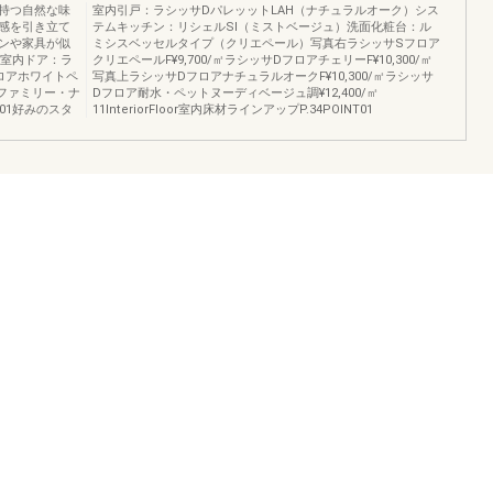
持つ自然な味
室内引戸：ラシッサDパレッットLAH（ナチュラルオーク）シス
感を引き立て
テムキッチン：リシェルSI（ミストベージュ）洗面化粧台：ル
ンや家具が似
ミシスベッセルタイプ（クリエペール）写真右ラシッサSフロア
/㎡室内ドア：ラ
クリエペールF¥9,700/㎡ラシッサDフロアチェリーF¥10,300/㎡
ロアホワイトペ
写真上ラシッサDフロアナチュラルオークF¥10,300/㎡ラシッサ
d:ファミリー・ナ
Dフロア耐水・ペットヌーディベージュ調¥12,400/㎡
01好みのスタ
11InteriorFloor室内床材ラインアップP.34POINT01