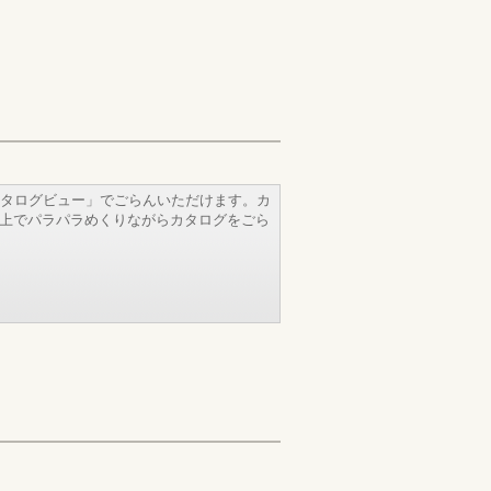
タログビュー」でごらんいただけます。カ
b上でパラパラめくりながらカタログをごら