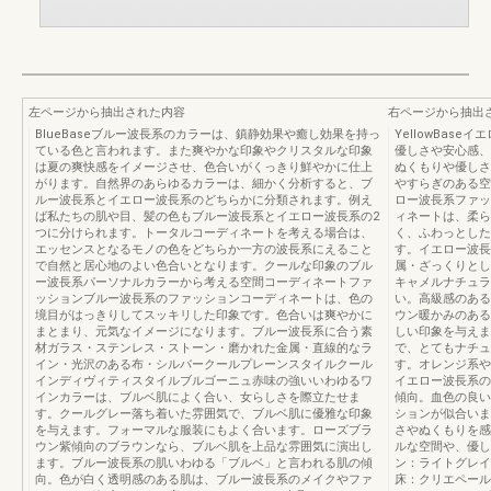
左ページから抽出された内容
右ページから抽出
BlueBaseブルー波長系のカラーは、鎮静効果や癒し効果を持っ
YellowBas
ている色と言われます。また爽やかな印象やクリスタルな印象
優しさや安心感、
は夏の爽快感をイメージさせ、色合いがくっきり鮮やかに仕上
ぬくもりや優しさ
がります。自然界のあらゆるカラーは、細かく分析すると、ブ
やすらぎのある空
ルー波長系とイエロー波長系のどちらかに分類されます。例え
ロー波長系ファッ
ば私たちの肌や目、髪の色もブルー波長系とイエロー波長系の2
ィネートは、柔ら
つに分けられます。トータルコーディネートを考える場合は、
く、ふわっとした
エッセンスとなるモノの色をどちらか一方の波長系にえること
す。イエロー波長
で自然と居心地のよい色合いとなります。クールな印象のブル
属・ざっくりとし
ー波長系パーソナルカラーから考える空間コーディネートファ
キャメルナチュラ
ッションブルー波長系のファッションコーディネートは、色の
い。高級感のある
境目がはっきりしてスッキリした印象です。色合いは爽やかに
ウン暖かみのある
まとまり、元気なイメージになります。ブルー波長系に合う素
しい印象を与えま
材ガラス・ステンレス・ストーン・磨かれた金属・直線的なラ
で、とてもナチュ
イン・光沢のある布・シルバークールプレーンスタイルクール
す。オレンジ系や
インディヴィティスタイルブルゴーニュ赤味の強いいわゆるワ
イエロー波長系の
インカラーは、ブルベ肌によく合い、女らしさを際立たせま
傾向。血色の良い
す。クールグレー落ち着いた雰囲気で、ブルベ肌に優雅な印象
ションが似合いま
を与えます。フォーマルな服装にもよく合います。ローズブラ
さやぬくもりを感
ウン紫傾向のブラウンなら、ブルベ肌を上品な雰囲気に演出し
ルな空間や、優し
ます。ブルー波長系の肌いわゆる「ブルベ」と言われる肌の傾
ン：ライトグレイ
向。色が白く透明感のある肌は、ブルー波長系のメイクやファ
床：クリエペール