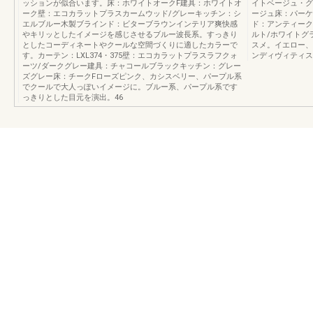
ッションが似合います。床：ホワイトオークF建具：ホワイトオ
イトベージュ・グ
ーク壁：エコカラットプラスカームウッド/グレーキッチン：シ
ージュ床：パーケ
エルブルー木製ブラインド：ビターブラウンインテリア爽快感
ド：アンティーク
やキリッとしたイメージを感じさせるブルー波長系。すっきり
ルト/ホワイトグ
としたコーディネートやクールな空間づくりに適したカラーで
スメ。イエロー、
す。カーテン：LXL374・375壁：エコカラットプラスラフクォ
ンディヴィティス
ーツ/ダークグレー建具：チャコールブラックキッチン：グレー
ズグレー床：チークFローズピンク、カシスベリー、パープル系
でクールで大人っぽいイメージに。ブルー系、パープル系です
っきりとした目元を演出。46