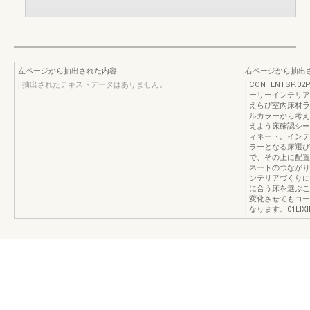
左ページから抽出された内容
右ページから抽出
抽出されたテキストデータはありません。
CONTENTSP.02P
ーリーインテリア
えらび室内床材ラ
ルカラーから考え
えよう床確認シー
ィネート。インテ
ラーとなる床選び
で、その上に配置
ネートのつながり
ンテリアづくりに
に合う床を選ぶこ
変化させてもコー
なります。01LIXILG