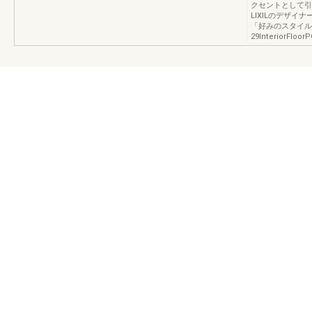
クセントとして引
LIXILのデザ
「好みのスタイルか
29InteriorFloor