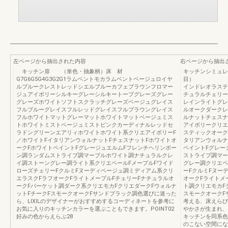
左ページから抽出された内容
右ページから抽出
キッチン扉 （単色・抽象柄）床 材
キッチンシミュレ
G7G6G5G4G3G2G1ラムベントモカラムベントベージュロイヤ
目） 床 材
ルブルークレストレッドシエルブルーカフェブラウンフロマー
インドレオラステ
ジュアイボリーシルキーグレーシルキートープグレーズグレー
チュラルチェリー
グレーズホワイトソフトスクラッチグレーズベージュグレイス
レインライトグレ
フルブルーグレイスフルレッドグレイスフルブラウングレイス
ルオークダークレ
フルホワイトマットグレーマットホワイトマットベージュミス
ルナットチェスナ
トホワイトミストベージュミストピンクカーディナルレッドセ
アイボリークリエ
ラドングリーンエアリィホワイトホワイト系クリエアイボリーF
スティックオーク
／ホワイトFイタリアンウォルナットFチェスナットFホワイトオ
タリアンウォルナ
ークFホワイトペイントFグレージュエルムFフレンチヘリンボー
ペイントFグレー
ン調ランダムストライプ調マーブルホワイト調ナチュラルクレ
ストライプ調マー
イ調ストーングレー調ライト系クリエペールFメープルFワイド
グレー調クリエペ
ローズチェリーFクルミFヌーディベージュ調ミディアム系クリ
ーFクルミFヌー
エラスクFラフオークFライトメープルFチェリーFナチュラルオ
オークFライトメ
ークFパーケット調ダーク系クリエモカFクリエダークFウォルナ
ト調クリエモカF
ットFチークFスモークオークFサンドブラック調色選びに迷った
スモークオークF
ら、LIXILのデザイナーがおすすめするコーディネートを参考に
考える、床えらび
お気に入りのキッチンカラーを選ぶこともできます。POINT02
やかさが生まれ、
好みの色からえらぶ28
キッチンを同系色
のこない空間にな