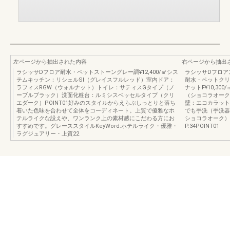
左ページから抽出された内容
右ページから抽出
ラシッサDフロア耐水・ペットストーングレー調¥12,400/㎡シス
ラシッサDフロアス
テムキッチン：リシェルSI（グレイスフルレッド）室内ドア：
耐水・ペットクリエ
ラフィスRGW（ウォルナット）トイレ：サティスGタイプ（ノ
ナットF¥10,3
ーブルブラック）洗面化粧台：ルミシスベッセルタイプ（クリ
（ショコラオーク
エダーク）POINT01好みのスタイルからえらぶしっとりと落ち
壁：エコカラット
着いた色味を合わせて全体をコーディネート。上質で優雅なホ
でも手洗（手洗器
テルライクな設えや、ワンランク上の素材感にこだわる方にお
ショコラオーク）23
すすめです。グレーススタイルKeyWord:ホテルライク・優雅・
P.34POINT01
ラグジュアリー・上質22