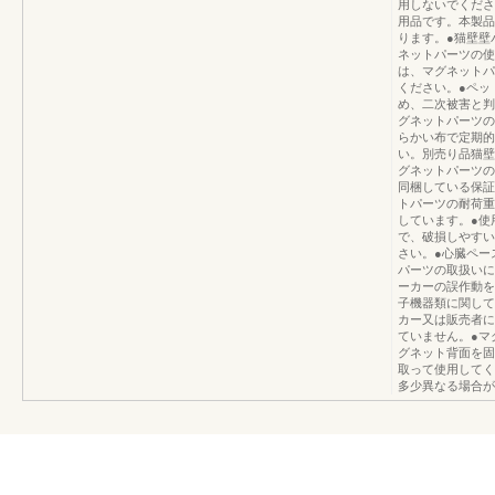
用しないでくださ
用品です。本製品
ります。●猫壁壁
ネットパーツの使
は、マグネットパ
ください。●ペッ
め、二次被害と判
グネットパーツの
らかい布で定期的
い。別売り品猫壁
グネットパーツの
同梱している保証
トパーツの耐荷重
しています。●使
で、破損しやすい
さい。●心臓ペー
パーツの取扱いに
ーカーの誤作動を
子機器類に関して
カー又は販売者に
ていません。●マ
グネット背面を固
取って使用してく
多少異なる場合が