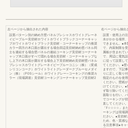
左ページから抽出された内容
右ページから抽出
設置パターン別の納め方壁パネルプレシャスホワイトグレーネ
設置・使用上の注
イビーブルー見切材ホワイトホワイトブラックコーナーキャッ
水がかかる場所、
プホワイトホワイトブラック見切材・コーナーキャップの推奨
できません。●本
カラー四方の木口面が露出する場合四辺見切材納め壁パネル同
で、内装制限を受
士を連結する場合壁パネルの連結コーキング見切材コーナーキ
属板が含まれてい
ャップ木口面がすべて隠れる場合見切材・コーナーキャップな
で、周辺に電気設
し上下の木口面が露出する場合上下見切材納め見切材壁パネル
に従って設置して
プレシャスホワイトグレーネイビーブルーコニシ（株）（変成
てください。●壁
シリコンコーク）ホワイトライトグレーダークブルーセメダイ
ますので、下記事
ン（株）（POSシール）ホワイトグレー―コーキングの推奨カ
りに正しく取り付
ラー（現場調達）見切材コーキングコーナーキャップ見切材2
指定のものを使用
ください。壁紙が
けてください。●
ず取り除いてくだ
面取りを行い、バ
でコーキングが切
直してください。
「F☆☆☆☆」ま
ーキングは現場調
ださい。●見切材
ため、色・質感な
る注意事項●キャ