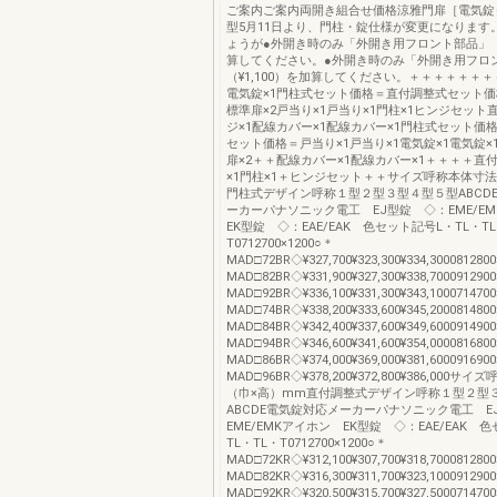
ご案内ご案内両開き組合せ価格涼雅門扉［電気錠
型5月11日より、門柱・錠仕様が変更になります。
ょうが●外開き時のみ「外開き用フロント部品」（¥
算してください。●外開き時のみ「外開き用フロ
（¥1,100）を加算してください。＋＋＋＋＋＋＋
電気錠×1門柱式セット価格＝直付調整式セット価
標準扉×2戸当り×1戸当り×1門柱×1ヒンジセット
ジ×1配線カバー×1配線カバー×1門柱式セット価
セット価格＝戸当り×1戸当り×1電気錠×1電気錠×
扉×2＋＋配線カバー×1配線カバー×1＋＋＋＋直
×1門柱×1＋ヒンジセット＋＋サイズ呼称本体寸
門柱式デザイン呼称１型２型３型４型５型ABCD
ーカーパナソニック電工 EJ型錠 ◇：EME/E
EK型錠 ◇：EAE/EAK 色セット記号L・TL・T
T0712700×1200○＊
MAD□72BR◇¥327,700¥323,300¥334,300081280
MAD□82BR◇¥331,900¥327,300¥338,700091290
MAD□92BR◇¥336,100¥331,300¥343,100071470
MAD□74BR◇¥338,200¥333,600¥345,200081480
MAD□84BR◇¥342,400¥337,600¥349,600091490
MAD□94BR◇¥346,600¥341,600¥354,000081680
MAD□86BR◇¥374,000¥369,000¥381,600091690
MAD□96BR◇¥378,200¥372,800¥386,000サ
（巾×高）mm直付調整式デザイン呼称１型２型
ABCDE電気錠対応メーカーパナソニック電工 E
EME/EMKアイホン EK型錠 ◇：EAE/EAK 
TL・TL・T0712700×1200○＊
MAD□72KR◇¥312,100¥307,700¥318,700081280
MAD□82KR◇¥316,300¥311,700¥323,100091290
MAD□92KR◇¥320,500¥315,700¥327,500071470