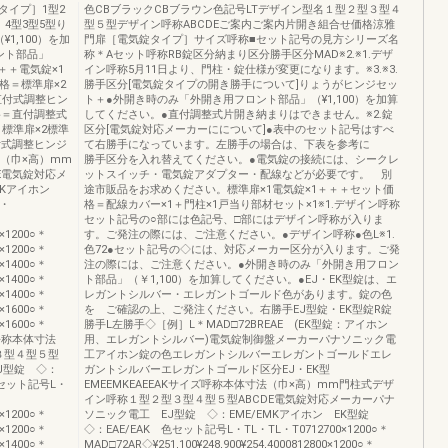
タイプ］1型2
色CBブラックCBブラウン色記号LTデザイン型名１型２型３型４
4型3型5型り
型５型デザイン呼称ABCDEご案内ご案内片開き組合せ価格涼雅
1,100）を加
門扉［電気錠タイプ］サイズ呼称■セット記号の見方シリーズ名
ント部品」
称＊Aセット呼称RB錠区分納まり区分勝手区分MAD※2.※1.デザ
＋＋電気錠×1
イン呼称5月11日より、門柱・錠仕様が変更になります。※3.※3.
格＝標準扉×2
勝手区分[電気錠タイプの開き勝手について]りょうがヒンジセッ
直付式調整ヒン
ト＋●外開き時のみ「外開き用フロント部品」（¥1,100）を加算
格＝直付調整式
してください。●直付調整式片開き納まりはできません。※2.錠
1標準扉×2標準
区分[電気錠対応メーカーにについて]●表中のセット記号はすべ
付式調整ヒンジ
て右勝手になっています。左勝手の場合は、下表を参考に
法（巾×高）mm
勝手区分を入れ替えてください。●電気錠の接続には、シークレ
E電気錠対応メ
ットスイッチ・電気錠アダプター・配線などが必要です。 別
MKアイホン
途市販品をお求めください。標準扉×1電気錠×1＋＋＋セット価
L・
格＝配線カバー×1＋門柱×1戸当り部材セット×1※1.デザイン呼称
セット記号の○部には色記号、□部にはデザイン呼称が入りま
0×1200○＊
す。ご発注の際には、ご注意ください。●デザイン呼称●色L※1.
0×1200○＊
色72●セット記号の◇には、対応メーカー区分が入ります。ご発
0×1400○＊
注の際には、ご注意ください。●外開き時のみ「外開き用フロン
0×1400○＊
ト部品」（￥1,100）を加算してください。●EJ・EK型錠は、エ
0×1400○＊
レガントシルバー・エレガントゴールド色があります。錠の色
0×1600○＊
を ご確認の上、ご発注ください。右勝手EJ型錠・EK型錠R錠
0×1600○＊
勝手L左勝手◇［例］L＊MAD□72BREAE (EK型錠：アイホン
イズ呼称本体寸法
用、エレガントシルバー)電気錠制御盤メーカーパナソニック電
３型４型５型
工アイホン錠の色エレガントシルバーエレガントゴールドエレ
J型錠 ◇：
ガントシルバーエレガントゴールド区分EJ・EK型
色セット記号L・
EMEEMKEAEEAKサイズ呼称本体寸法（巾×高）mm門柱式デザ
イン呼称１型２型３型４型５型ABCDE電気錠対応メーカーパナ
0×1200○＊
ソニック電工 EJ型錠 ◇：EME/EMKアイホン EK型錠
0×1200○＊
◇：EAE/EAK 色セット記号L・TL・TL・T0712700×1200○＊
0×1400○＊
MAD□72AR◇¥251,100¥248,900¥254,4000812800×1200○＊