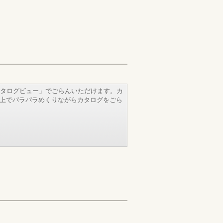
タログビュー」でごらんいただけます。カ
b上でパラパラめくりながらカタログをごら