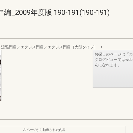
09年度版 190-191(190-191)
／涼雅門扉／エクジス門扉／エクジス門扉［大型タイプ］
お探しのページは「カ
タログビューではwe
んになれます。
右ページから抽出された内容