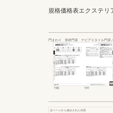
規格価格表エクステリア編_20
門まわり 形材門扉 ナビアスタイル門扉
190
191
左ページから抽出された内容