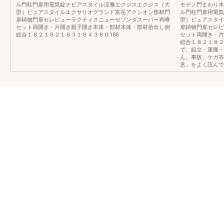
ル門柱門扉用電気錠ナビアスタイル涼雅エクジスエクジス［大
モデノ門まわり木
型］ピュアスタイルエクサリオグランド富岳アクシオン形材門
ル門柱門扉用電気
扉鋳物門扉セレビューラクティスニューセゾンダスーパー有峰
型］ピュアスタイ
セット両開き・片開き親子開き本体・部材本体・部材拾出し例
扉鋳物門扉セレビ
総合１８２１８２１８３１８４３８０186
セット両開き・片
総合１８２１８２
で、組立・運搬・
ん。事故、ケガ等
意」をよく読んで