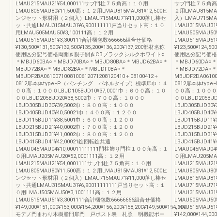
LMAU215MAU21¥54,000111サブ門柱７５角高：１０用
サブ門柱７５角高：１
LMAU805MAU80¥11,500高：１２用LMAU815MAU81¥12,500ヒ
２用LMAU815M
ンジセット形材用（２個入）LMAU715MAU71¥11,000落し棒セ
入）LMAU715MA
ット共通LMAU315MAU31¥6,900111111戸当りセット高：１０
LMAU315MAU3
用LMAU505MAU50¥3,100111高：１２用
LMAU505MAU5
LMAU515MAU51¥3,300111合計梱包数666666組合せ価格
LMAU515MAU5
¥130,500¥131,500¥132,500¥135,200¥136,200¥137,200部材名称
¥123,500¥124,5
使用区分記号価格両開き親子開きCBブラックシルクホワイト○
使用区分記号価格
＊MBJD60BA○＊MBJD70BA○＊MBJD80BA○＊MBJD62BA○＊
＊MBJD60DA○＊
MBJD72BA○＊MBJD82BA○＊MBJDF0BA○＊
＊MBJD72DA○＊
MBJDF2BA0610071008100612071208120410＋08100412＋
MBJDF2DA06100
0812扉本体type−P（パンチング パネルタイプ）標準扉巾：４
0812扉本体ty
００高：１０００LBJD105BJD10¥37,0001巾：６００高：１０
００高：１０００LB
００LBJD205BJD20¥38,5002巾：７００高：１０００
００LBJD205B
LBJD305BJD30¥39,5002巾：８００高：１０００
LBJD305BJD3
LBJD405BJD40¥40,50021巾：４００高：１２００
LBJD405BJD4
LBJD115BJD11¥38,5001巾：６００高：１２００
LBJD115BJD1
LBJD215BJD21¥40,0002巾：７００高：１２００
LBJD215BJD2
LBJD315BJD31¥41,0002巾：８００高：１２００
LBJD315BJD3
LBJD415BJD41¥42,00021錠回転錠共通
LBJD415BJD41
LMAU045MAU04¥10,00011111111門柱飾り門柱１００角高：１
LMAU045MAU0
０用LMAU205MAU20¥52,0001111高：１２用
０用LMAU205MA
LMAU215MAU21¥54,0001111サブ門柱７５角高：１０用
LMAU215MAU
LMAU805MAU80¥11,500高：１２用LMAU815MAU81¥12,500ヒ
LMAU805MAU80
ンジセット形材用（２個入）LMAU715MAU71¥11,000落し棒セ
LMAU815MAU
ット共通LMAU315MAU31¥6,90011111111戸当りセット高：１
LMAU715MAU7
０用LMAU505MAU50¥3,1001111高：１２用
LMAU315MAU3
LMAU515MAU51¥3,3001111合計梱包数66666666組合せ価格
LMAU505MAU50
¥149,000¥151,000¥153,000¥154,200¥156,200¥158,200¥149,500¥154,700
LMAU515MAU5
モデノ門まわり木樹脂門扉門 戸ポスト表 札照 明機能ポー
¥142,000¥144,000