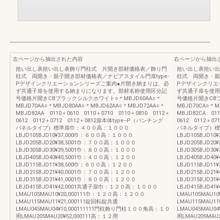
左ページから抽出された内容
右ページから抽出
拾い出し表拾い出し表飾り門柱式 片開き部材価格表／飾り門
拾い出し表拾い出
柱式 両開き・親子開き部材価格表／ナビアスタイル門扉type-
柱式 両開き・親
Pデザインクリエーションシリーズご案内●片開き納まりは、必
Pデザインクリエ
ず共通子扉を使用する納まりになります。部材名称使用区分記
ず共通子扉を使用
号価格片開きCBブラックシルクホワイト○＊MBJD60AA○＊
号価格片開きCBブ
MBJD70AA○＊MBJD80AA○＊MBJD62AA○＊MBJD72AA○＊
MBJD70CA○＊M
MBJD82AA 0110＋0610 0110＋0710 0110＋0810 0112＋
MBJD82CA 011
0612 0112＋0712 0112＋0812扉本体type−P（パンチング
0612 0112＋0
パネルタイプ）標準扉巾：４００高：１０００
パネルタイプ）標
LBJD105BJD10¥37,000巾：６００高：１０００
LBJD105BJD1
LBJD205BJD20¥38,5001巾：７００高：１０００
LBJD205BJD2
LBJD305BJD30¥39,5001巾：８００高：１０００
LBJD305BJD3
LBJD405BJD40¥40,5001巾：４００高：１２００
LBJD405BJD4
LBJD115BJD11¥38,500巾：６００高：１２００
LBJD115BJD1
LBJD215BJD21¥40,0001巾：７００高：１２００
LBJD215BJD2
LBJD315BJD31¥41,0001巾：８００高：１２００
LBJD315BJD3
LBJD415BJD41¥42,0001共通子扉巾：１２０高：１０００
LBJD415BJD
LMAU105MAU10¥20,000111巾：１２０高：１２００
LMAU105MAU1
LMAU115MAU11¥21,000111錠回転錠共通
LMAU115MAU1
LMAU045MAU04¥10,000111111門柱飾り門柱１００角高：１０
LMAU045MAU
用LMAU205MAU20¥52,000111高：１２用
用LMAU205MAU2