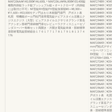
MAF□06AA¥140,000¥146,600L＊MAF□06JA¥96,800¥103,400錠
MAF□74BR◇¥345
種類内掛錠ラッチ錠プッシュプル錠＋オートクローザ（内掛錠
MAF□74KR◇¥325,
には取付け不可）NF型錠RH型錠PH型錠加算額¥0＋¥8,300＋
MAF□84BR◇¥349
¥11,600＋¥53,000モデノ門まわり木樹脂門扉門 戸ポスト表
MAF□84KR◇¥330,
札照 明機能ポール門柱門扉用電気錠ナビアスタイル涼雅エク
MAF□94BR◇¥354
ジスエクジス［大型］ピュアスタイルエクサリオグランド富岳
MAF□94KR◇¥334,
アクシオン形材門扉鋳物門扉セレビューラクティスニューセゾ
MAF□86BR◇¥381
ンダスーパー有峰セット両開き・片開き電気錠本体・部材標準
MAF□86KR◇¥337,
扉部材電気錠部材総合１７６１７７１７８１７９１８１３７４
MAF□96BR◇¥386
176
MAF□96KR◇¥341,
MAF□06BR◇¥390
MAF□06KR◇¥3
mm門柱式デザイ
ーカーパナソニッ
EK型錠 ◇：EA
0712700×1200L
MAF□72AR◇¥254,
MAF□82AR◇¥256,
MAF□92AR◇¥258,
MAF□74AR◇¥262,
MAF□84AR◇¥264,
MAF□94AR◇¥266,
MAF□86AR◇¥290,
MAF□96AR◇¥292,
MAF□06AR◇¥
戸ポスト表 札照
イル涼雅エクジス
グランド富岳アク
スニューセゾンダ
体・部材標準扉部