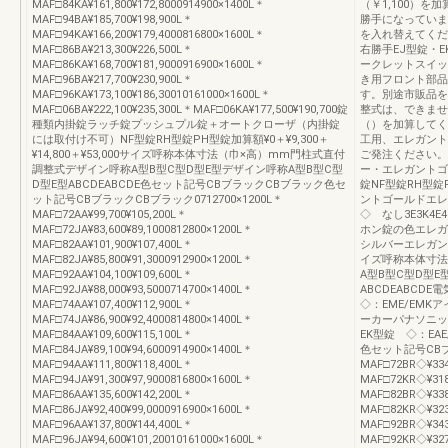
MAF□84KA¥161,800¥172,8000914900×1400L＊
（￥1,100）
MAF□94BA¥185,700¥198,900L＊
勝手になっていま
MAF□94KA¥166,200¥179,4000816800×1600L＊
を入れ替えてくださ
MAF□86BA¥213,300¥226,500L＊
右勝手EJ型錠・
MAF□86KA¥168,700¥181,9000916900×1600L＊
ークレットスイッ
MAF□96BA¥217,700¥230,900L＊
き用フロント部品
MAF□96KA¥173,100¥186,30010161000×1600L＊
す。別途市販品を
MAF□06BA¥222,100¥235,300L＊MAF□06KA¥177,500¥190,700錠
整式は、できませ
種類内掛錠ラッチ錠プッシュプル錠＋オートクローザ（内掛錠
（）を加算してくだ
には取付け不可）NF型錠RH型錠PH型錠加算額¥0＋¥9,300＋
工用、エレガント
¥14,800＋¥53,000サイズ呼称本体寸法（巾×高）mm門柱式直付
ご発注ください。
調整式デザイン呼称A型B型C型D型E型デザイン呼称A型B型C型
ー・エレガントゴ
D型E型ABCDEABCDE色セット記号CBブラックCBブラック色セ
錠NF型錠RH型
ット記号CBブラックCBブラック0712700×1200L＊
ントゴールドエレ
MAF□72AA¥99,700¥105,200L＊
◇ なし3E3K
MAF□72JA¥83,600¥89,1000812800×1200L＊
ホン錠の色エレガ
MAF□82AA¥101,900¥107,400L＊
シルバーエレガント
MAF□82JA¥85,800¥91,3000912900×1200L＊
イズ呼称本体寸法
MAF□92AA¥104,100¥109,600L＊
A型B型C型D型E
MAF□92JA¥88,000¥93,5000714700×1400L＊
ABCDEABC
MAF□74AA¥107,400¥112,900L＊
◇：EME/EMK
MAF□74JA¥86,900¥92,4000814800×1400L＊
ーカーパナソニッ
MAF□84AA¥109,600¥115,100L＊
EK型錠 ◇：EA
MAF□84JA¥89,100¥94,6000914900×1400L＊
色セット記号CBブラ
MAF□94AA¥111,800¥118,400L＊
MAF□72BR◇¥334
MAF□94JA¥91,300¥97,9000816800×1600L＊
MAF□72KR◇¥318,
MAF□86AA¥135,600¥142,200L＊
MAF□82BR◇¥338
MAF□86JA¥92,400¥99,0000916900×1600L＊
MAF□82KR◇¥323,
MAF□96AA¥137,800¥144,400L＊
MAF□92BR◇¥343
MAF□96JA¥94,600¥101,20010161000×1600L＊
MAF□92KR◇¥327,