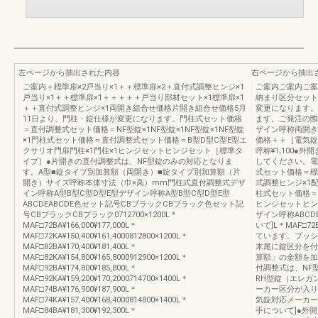
左ページから抽出された内容
右ページから抽出
ご案内＋標準扉×2戸当り×1＋＋標準扉×2＋直付式調整ヒンジ×1
ご案内ご案内ご案
戸当り×1＋＋標準扉×1＋＋＋＋＋戸当り部材セット×1標準扉×1
納まり区分セット呼
＋＋直付式調整ヒンジ×1両開き組合せ価格片開き組合せ価格5月
変更になります。
11日より、門柱・錠仕様が変更になります。門柱式セット価格
ます。ご発注の際
＝直付調整式セット価格＝NF型錠×1NF型錠×1NF型錠×1NF型錠
ザイン呼称両開き
×1門柱式セット価格＝直付調整式セット価格＝B型D型C型E型エ
価格＋＋［電気錠タ
クサリオ門扉門柱×1門柱×1ヒンジセットヒンジセット［標準タ
呼称¥1,100
イプ］●片開きの直付調整式は、NF型錠のみの対応となりま
してください。電
す。A型■錠タイプ別加算額（両開き）■錠タイプ別加算額（片
式セット価格＝標準
開き）サイズ呼称本体寸法（巾×高）mm門柱式直付調整式デザ
式調整ヒンジ×1配
イン呼称A型B型C型D型E型デザイン呼称A型B型C型D型E型
柱式セット価格＝
ABCDEABCDE色セット記号CBブラックCBブラック色セット記
ヒンジセットヒン
号CBブラックCBブラック0712700×1200L＊
ザイン呼称ABCD
MAF□72BA¥166,000¥177,000L＊
いて]L＊MAF□
MAF□72KA¥150,400¥161,4000812800×1200L＊
ています。プッシ
MAF□82BA¥170,400¥181,400L＊
末尾に錠区分を付
MAF□82KA¥154,800¥165,8000912900×1200L＊
算額」の金額を加算
MAF□92BA¥174,800¥185,800L＊
付調整式は、NF
MAF□92KA¥159,200¥170,2000714700×1400L＊
RH型錠（エレガ
MAF□74BA¥176,900¥187,900L＊
ーカー区分が入り
MAF□74KA¥157,400¥168,4000814800×1400L＊
気錠対応メーカー
MAF□84BA¥181,300¥192,300L＊
手について]●外