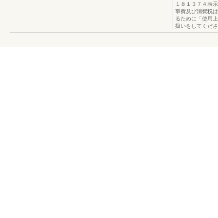
１８１３７４表示
事費及び消費税は
るために「使用上
扱いをしてくださ