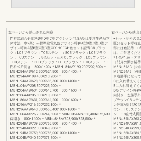
左ページから抽出された内容
右ページから抽出
門柱式組合せ価格B型D型C型アクシオン門扉A型は受注生産品本
■セット記号の見
体寸法（巾×高）㎜標準錠電気錠デザイン呼称A型B型C型D型デ
区分セット呼称直
ザイン呼称A型B型C型D型CFGHCFGH色セット記号CBブラッ
部には色記号、□
ク：LCBブラウン：TCBステン ：8CBブラック：LCBブラウ
は、ご注意くださ
ン：TCBステン ：8色セット記号CBブラック：LCBブラウン：
※1.色※1.色・
TCBステン ：8CBブラック：LCBブラウン：TCBステン ：8
［門扉の開き勝手に
門柱式片開き 800×1400○＊MBN□84AA¥190,200¥202,500○＊
MBN□84AC（
MBN□84AA2¥612,500¥624,800 900×1400○＊
MBN□84AB
MBN□94AA¥199,400¥213,200○＊
き右勝手になって
MBN□94AA2¥623,600¥636,3001000×1400○＊
Cに入れ替えてく
MBN□04AA¥208,500¥223,900○＊
Bに入れ替えてく
MBN□04AA2¥634,600¥648,700 800×1600○＊
D型デザイン呼称
MBN□86AA¥205,800¥219,900○＊
内開き 左勝手外
MBN□86AA2¥631,200¥644,200 900×1600○＊
ブラウンCBステ
MBN□96AA¥216,300¥232,100○＊
ン呼称A型B型C型
MBN□96AA2¥643,800¥658,4001000×1600○＊
ウン：TCBステン
MBN□06AA¥226,700¥244,300○＊MBN□06AA2¥656,400¥672,600
ン ：8直付式両開き
両開き 800×1400○＊MBN□84BA¥303,900¥328,500○＊
MBN□84KA¥263,
MBN□84BA2¥739,200¥763,800 900×1400○＊
MBN□94KA¥281,6
MBN□94BA¥322,300¥349,900○＊
MBN□04KA¥299,
MBN□94BA2¥759,500¥786,0001000×1400○＊
MBN□86KA¥284,
MBN□04BA¥340,500¥371,300○＊
MBN□96KA¥305,9