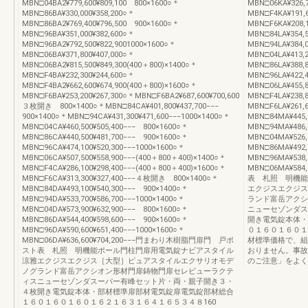
MBN□04BA2¥779,600¥809,100 800×1600○＊
MBN□06KA¥326,7
MBN□86BA¥330,000¥358,200○＊
MBN□F4KA¥191,6
MBN□86BA2¥769,400¥796,500 900×1600○＊
MBN□F6KA¥208
MBN□96BA¥351,000¥382,600○＊
MBN□84LA¥354,
MBN□96BA2¥792,500¥822,9001000×1600○＊
MBN□94LA¥384,0
MBN□06BA¥371,800¥407,000○＊
MBN□04LA¥413,
MBN□06BA2¥815,500¥849,300(400＋800)×1400○＊
MBN□86LA¥388,
MBN□F4BA¥232,300¥244,600○＊
MBN□96LA¥422,4
MBN□F4BA2¥662,600¥674,900(400＋800)×1600○＊
MBN□06LA¥455,
MBN□F6BA¥253,200¥267,300○＊MBN□F6BA2¥687,600¥700,600
MBN□F4LA¥238,
３枚開き 800×1400○＊MBN□84CA¥401,800¥437,700−−−
MBN□F6LA¥261
900×1400○＊MBN□94CA¥431,300¥471,600−−−1000×1400○＊
MBN□84MA¥445,
MBN□04CA¥460,500¥505,400−−− 800×1600○＊
MBN□94MA¥486,
MBN□86CA¥440,500¥481,700−−− 900×1600○＊
MBN□04MA¥526,
MBN□96CA¥474,100¥520,300−−−1000×1600○＊
MBN□86MA¥492,
MBN□06CA¥507,500¥558,900−−−(400＋800＋400)×1400○＊
MBN□96MA¥538,
MBN□F4CA¥286,100¥298,400−−−(400＋800＋400)×1600○＊
MBN□06MA¥5
MBN□F6CA¥313,300¥327,400−−−４枚開き 800×1400○＊
表 札照 明機能
MBN□84DA¥493,100¥540,300−−− 900×1400○＊
エクジスエクジス
MBN□94DA¥533,700¥586,700−−−1000×1400○＊
ランド富岳アクシ
MBN□04DA¥573,900¥632,900−−− 800×1600○＊
ニューセゾンダス
MBN□86DA¥544,400¥598,600−−− 900×1600○＊
開き電気錠本体・
MBN□96DA¥590,600¥651,400−−−1000×1600○＊
０１６０１６０１
MBN□06DA¥636,600¥704,200−−−門まわり木樹脂門扉門 戸ポ
材標準価格で、組
スト表 札照 明機能ポール門柱門扉用電気錠ナビアスタイル
おりません。事故
涼雅エクジスエクジス［大型］ピュアスタイルエクサリオモデ
のご注意」をよく
ノグランド富岳アクシオン形材門扉鋳物門扉セレビューラクテ
ィスニューセゾンダスーパー有峰セット片・両・親子開き３・
４枚開き電気錠本体・部材標準扉部材電気錠扉電気錠部材総合
１６０１６０１６０１６２１６３１６４１６５３４８160