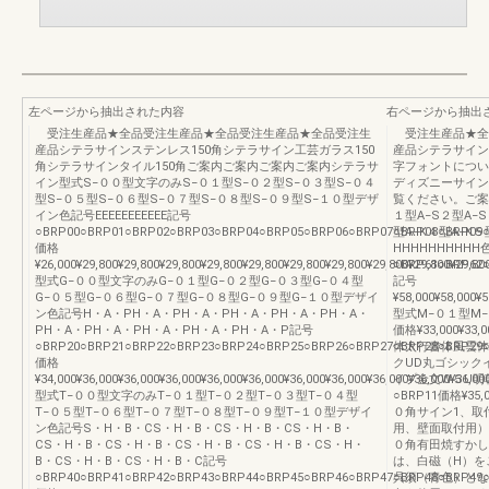
左ページから抽出された内容
右ページから抽出
受注生産品★全品受注生産品★全品受注生産品★全品受注生
受注生産品★全
産品シテラサインステンレス150角シテラサイン工芸ガラス150
産品シテラサイン
角シテラサインタイル150角ご案内ご案内ご案内ご案内シテラサ
字フォントについ
イン型式S−００型文字のみS−０１型S−０２型S−０３型S−０４
ディズニーサイン
型S−０５型S−０６型S−０７型S−０８型S−０９型S−１０型デザ
覧ください。ご案
イン色記号EEEEEEEEEEE記号
１型A−S２型A−S
○BRP00○BRP01○BRP02○BRP03○BRP04○BRP05○BRP06○BRP07○BRP08○BRP09
型A−K４型A−
価格
HHHHHHHHHH
¥26,000¥29,800¥29,800¥29,800¥29,800¥29,800¥29,800¥29,800¥29,800¥29,800¥29,80
○BRP61○BRP62
型式G−００型文字のみG−０１型G−０２型G−０３型G−０４型
記号
G−０５型G−０６型G−０７型G−０８型G−０９型G−１０型デザイ
¥58,000¥58,000¥5
ン色記号H・A・PH・A・PH・A・PH・A・PH・A・PH・A・
型式M−０１型M−
PH・A・PH・A・PH・A・PH・A・PH・A・P記号
価格¥33,000¥
○BRP20○BRP21○BRP22○BRP23○BRP24○BRP25○BRP26○BRP27○BRP28○BRP29
体太行書体風雲体
価格
クUD丸ゴシック
¥34,000¥36,000¥36,000¥36,000¥36,000¥36,000¥36,000¥36,000¥36,000¥36,000¥36,00
イプ金文W５U明
型式T−００型文字のみT−０１型T−０２型T−０３型T−０４型
○BRP11価格¥
T−０５型T−０６型T−０７型T−０８型T−０９型T−１０型デザイ
０角サイン1、取
ン色記号S・H・B・CS・H・B・CS・H・B・CS・H・B・
用、壁面取付用）
CS・H・B・CS・H・B・CS・H・B・CS・H・B・CS・H・
０角有田焼すかし
B・CS・H・B・CS・H・B・C記号
は、白磁（H）を
○BRP40○BRP41○BRP42○BRP43○BRP44○BRP45○BRP46○BRP47○BRP48○BRP49
呉須（青色）とな