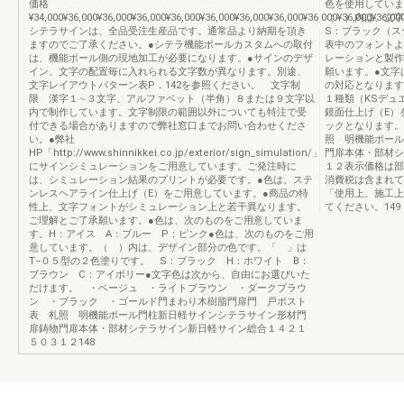
価格
色を使用していま
¥34,000¥36,000¥36,000¥36,000¥36,000¥36,000¥36,000¥36,000¥36,000¥36,000¥36,00
（ ）内は、文
シテラサインは、全品受注生産品です。通常品より納期を頂き
S：ブラック（ス
ますのでご了承ください。●シテラ機能ポールカスタムへの取付
表中のフォントよ
は、機能ポール側の現地加工が必要になります。●サインのデザ
レーションと製作
イン、文字の配置毎に入れられる文字数が異なります。別途、
願います。●文字
文字レイアウトパターン表P．142を参照ください。 文字制
の対応となります
限 漢字１∼３文字、アルファベット（半角）８または９文字以
１種類（KSデュ
内で制作しています。文字制限の範囲以外についても特注で受
鏡面仕上げ（E）
付できる場合がありますので弊社窓口までお問い合わせくださ
ックとなります。
い。●弊社
照 明機能ポール
HP「http://www.shinnikkei.co.jp/exterior/sign_simulation/」
門扉本体・部材シ
にサインシミュレーションをご用意しています。ご発注時に
１２表示価格は部
は、シミュレーション結果のプリントが必要です。●色は、ステ
消費税は含まれて
ンレスヘアライン仕上げ（E）をご用意しています。●商品の特
「使用上、施工上
性上、文字フォントがシミュレーション上と若干異なります。
てください。149
ご理解とご了承願います。●色は、次のものをご用意していま
す。H：アイス A：ブルー P：ピンク●色は、次のものをご用
意しています。（ ）内は、デザイン部分の色です。「 」は
T−０５型の２色塗りです。 S：ブラック H：ホワイト B：
ブラウン C：アイボリー●文字色は次から、自由にお選びいた
だけます。 ・ベージュ ・ライトブラウン ・ダークブラウ
ン ・ブラック ・ゴールド門まわり木樹脂門扉門 戸ポスト
表 札照 明機能ポール門柱新日軽サインシテラサイン形材門
扉鋳物門扉本体・部材シテラサイン新日軽サイン総合１４２１
５０３１２148