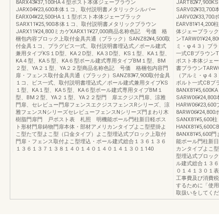
8ARX43¥37,100HA４型ポスト本体ジェーブラウン
JART82¥7,9
JARX04¥23,600本体１コ、取付説明書メタリックシルバー
SARV02¥33
EARX04¥22,500HA１１型ポスト本体ジェーブラック
JARV02¥33
SARX11¥25,900本体１コ、取付説明書メタリックブラウン
EARV81¥14
JARX11¥24,800ミカゲXARX11¥27,000商品名称色記 号価 格
体ジェーブラックS
梱包内容ブロック上取付金具共通（ブラック）SANZ82¥4,500取
ンTARW01¥24,
付金具１コ、プラグビス一式、取付説明書埋込式／ポール建式
ミ・φ４３）ブラッ
兼用タイプKS１D型、KA２D型、KA３D型、KS１型、KA１型、
一式CBブラウンTAN
KA４型、KA５型、KA６型ポール建式専用タイプBM１型、BM
ポスト本体ジェーブ
２型、YA２１型、YA２２型商品名称色記 号価 格梱包内容門
書ブラウンTARW05
扉・フェンス取付金具共通（ブラック）SANZ83¥7,900取付金具
（アルミ・φ４３）
１コ、ビス一式、取付説明書埋込式／ポール建式兼用タイプKS
ボルト一式CBブラウ
１型、KA１型、KA５型、KA６型ポール建式専用タイプBM１
8ANX81¥5,6
型、BM２型、YA２１型、YA２２型門 扉エクジス門扉、涼雅
SARW06¥24
門扉、セレビュー門扉フェンスエクジスフェンスRシリーズ、涼
HARW06¥23,6
雅フェンスNシリーズセレビューフェンスNシリーズ門まわり木
8ARW06¥24,
樹脂門扉門 戸ポスト表 札照 明機能ポール門柱新日軽ポス
SANX81¥5,
ト形材門扉鋳物門扉本体・部材アメリカンタイプよこ型壁掛よ
HANX81¥5,600
こ型たて型よこ型（口金タイプ）よこ型埋込式ブロック上取付
8ANX81¥5,
門扉・フェンス取付よこ型埋込・ポール建式総合１３６１３６
能ポール門柱新日
１３６１３７１３８１４０１４０１４０１４１３０１140
カンタイプよこ型
型埋込式ブロック
ル建式総合１３６
０１４１３０１表
工事費及び消費税
するために「使用
取扱いをしてくだ