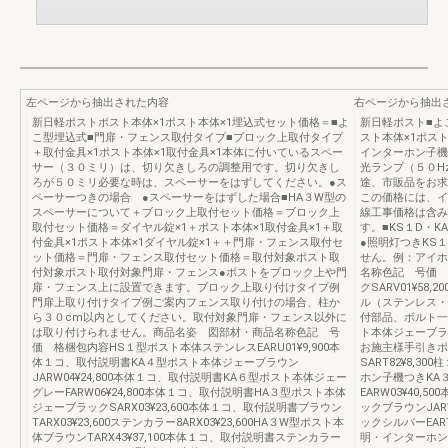
左ページから抽出された内容
右ページから抽出
新日軽ポストポスト本体×1ポスト本体×1埋込式セット価格＝■よ
新日軽ポスト■よ
こ型埋込式■門扉・フェンス取付タイプ■ブロック上取付タイプ
スト本体×1ポス
＋取付金具×1ポスト本体×1取付金具×1本体に付いているスペー
インターホン子機が
サー（３０ミリ）は、切り欠きしろの調整用です。切り欠きし
光ランプ（５０H
ろが５０ミリ必要な時は、スペーサーをはずしてください。●ス
途、市販品をお求
ペーサーつきの場合 ●スペーサーをはずした場合■HA３W型の
この価格には、イ
スペーサーについて＋ブロック上取付セット価格＝ブロック上
線工事価格は含み
取付セット価格＝ダイヤル錠×1＋ポスト本体×1取付金具×1＋取
す。■KS１D・
付金具×1ポスト本体×1ダイヤル錠×1＋＋門扉・フェンス取付セ
●照明灯つきKS
ット価格＝門扉・フェンス取付セット価格＝取付対象ポスト取
せん。例：アイホ
付対象ポスト取付対象門扉・フェンス●ポストをブロック上や門
名称色記 号価 
扉・フェンス上に設置できます。ブロック上取り付けタイプ例
クSARV01¥5
門扉上取り付けタイプ例ご案内フェンス取り付けの場合、柱か
ル（ステンレス・φ
ら３０cm以内としてください。取付対象門扉・フェンス以外に
付部品、ボルト一
は取り付けられません。商品名姿 図部材・商品名称色記 号
ト本体ジェーブラッ
価 格梱包内容HS１型ポスト本体ステンレスEARU01¥9,900本
お施主様手引きポ
体１コ、取付説明書KA４型ポスト本体ジェーブラウン
SART82¥8,
JARW04¥24,800本体１コ、取付説明書KA６型ポスト本体ジェー
ホン子機つきKA
グレーFARW06¥24,800本体１コ、取付説明書HA３型ポスト本体
EARW03¥40
ジェーブラックSARX03¥23,600本体１コ、取付説明書ブラウン
ックブラウンJAR
TARX03¥23,600ステンカラー8ARX03¥23,600HA３W型ポスト本
ックシルバーEAR
体ブラウンTARX43¥37,100本体１コ、取付説明書ステンカラー
明・インターホン