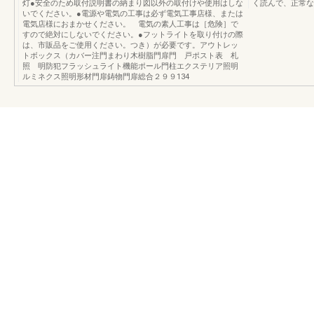
灯●安全のため取付説明書の納まり図以外の取付けや使用はしな
く読んで、正常な
いでください。●電源や電気の工事は必ず電気工事店様、または
電気店様におまかせください。 電気の素人工事は［危険］で
すので絶対にしないでください。●フットライトを取り付けの際
は、市販品をご使用ください。つき）が必要です。アウトレッ
トボックス（カバー注門まわり木樹脂門扉門 戸ポスト表 札
照 明防犯フラッシュライト機能ポール門柱エクステリア照明
ルミネクス照明形材門扉鋳物門扉総合２９９134