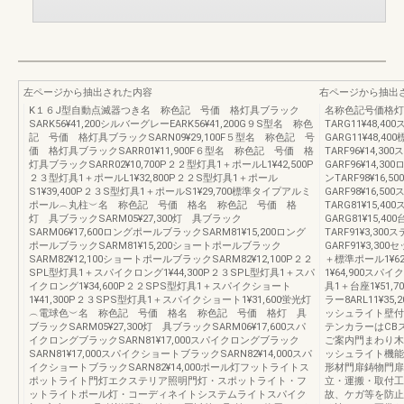
左ページから抽出された内容
右ページから抽出
K１６J型自動点滅器つき名 称色記 号価 格灯具ブラック
名称色記号価格灯具
SARK56¥41,200シルバーグレーEARK56¥41,200G９S型名 称色
TARG11¥48,4
記 号価 格灯具ブラックSARN09¥29,100F５型名 称色記 号
GARG11¥48,4
価 格灯具ブラックSARR01¥11,900F６型名 称色記 号価 格
TARF96¥14,3
灯具ブラックSARR02¥10,700P２２型灯具1＋ポールL1¥42,500P
GARF96¥14,3
２３型灯具1＋ポールL1¥32,800P２２S型灯具1＋ポール
ンTARF98¥16,
S1¥39,400P２３S型灯具1＋ポールS1¥29,700標準タイプアルミ
GARF98¥16,5
ポール︵丸柱︶名 称色記 号価 格名 称色記 号価 格
TARG81¥15,4
灯 具ブラックSARM05¥27,300灯 具ブラック
GARG81¥15,4
SARM06¥17,600ロングポールブラックSARM81¥15,200ロング
TARF91¥3,30
ポールブラックSARM81¥15,200ショートポールブラック
GARF91¥3,
SARM82¥12,100ショートポールブラックSARM82¥12,100P２２
＋標準ポール1¥6
SPL型灯具1＋スパイクロング1¥44,300P２３SPL型灯具1＋スパ
1¥64,900スパ
イクロング1¥34,600P２２SPS型灯具1＋スパイクショート
具1＋台座1¥51,
1¥41,300P２３SPS型灯具1＋スパイクショート1¥31,600蛍光灯
ラー8ARL11¥
︵電球色︶名 称色記 号価 格名 称色記 号価 格灯 具
ッシュライト壁付
ブラックSARM05¥27,300灯 具ブラックSARM06¥17,600スパ
テンカラーはCB
イクロングブラックSARN81¥17,000スパイクロングブラック
ご案内門まわり木
SARN81¥17,000スパイクショートブラックSARN82¥14,000スパ
ッシュライト機能
イクショートブラックSARN82¥14,000ポール灯フットライトス
形材門扉鋳物門扉
ポットライト門灯エクステリア照明門灯・スポットライト・フ
立・運搬・取付工
ットライトポール灯・コーディネイトシステムライトスパイク
故、ケガ等を防止