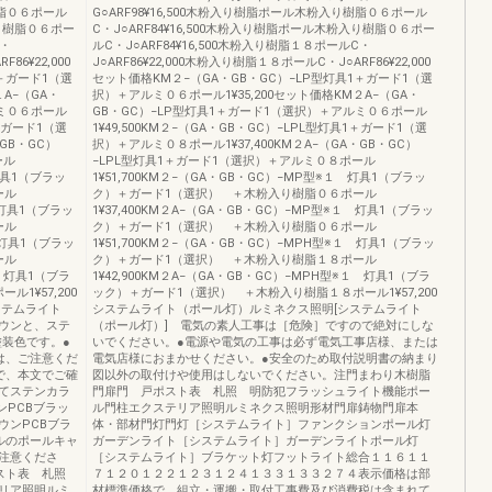
樹脂０６ポール
G○ARF98¥16,500木粉入り樹脂ポール木粉入り樹脂０６ポール
入り樹脂０６ポー
C・J○ARF84¥16,500木粉入り樹脂ポール木粉入り樹脂０６ポー
C・
ルC・J○ARF84¥16,500木粉入り樹脂１８ポールC・
86¥22,000
J○ARF86¥22,000木粉入り樹脂１８ポールC・J○ARF86¥22,000
1＋ガード1（選
セット価格KM２−（GA・GB・GC）−LP型灯具1＋ガード1（選
A−（GA・
択）＋アルミ０６ポール1¥35,200セット価格KM２A−（GA・
ルミ０６ポール
GB・GC）−LP型灯具1＋ガード1（選択）＋アルミ０６ポール
1＋ガード1（選
1¥49,500KM２−（GA・GB・GC）−LPL型灯具1＋ガード1（選
GB・GC）
択）＋アルミ０８ポール1¥37,400KM２A−（GA・GB・GC）
ール
−LPL型灯具1＋ガード1（選択）＋アルミ０８ポール
 灯具1（ブラッ
1¥51,700KM２−（GA・GB・GC）−MP型※１ 灯具1（ブラッ
ール
ク）＋ガード1（選択） ＋木粉入り樹脂０６ポール
 灯具1（ブラッ
1¥37,400KM２A−（GA・GB・GC）−MP型※１ 灯具1（ブラッ
ール
ク）＋ガード1（選択） ＋木粉入り樹脂０６ポール
１ 灯具1（ブラッ
1¥51,700KM２−（GA・GB・GC）−MPH型※１ 灯具1（ブラッ
ール
ク）＋ガード1（選択） ＋木粉入り樹脂１８ポール
１ 灯具1（ブラ
1¥42,900KM２A−（GA・GB・GC）−MPH型※１ 灯具1（ブラ
1¥57,200
ック）＋ガード1（選択） ＋木粉入り樹脂１８ポール1¥57,200
ステムライト
システムライト（ポール灯）ルミネクス照明[システムライト
ラウンと、ステ
（ポール灯）] 電気の素人工事は［危険］ですので絶対にしな
塗装色です。●
いでください。●電源や電気の工事は必ず電気工事店様、または
は、ご注意くだ
電気店様におまかせください。●安全のため取付説明書の納まり
で、本文でご確
図以外の取付けや使用はしないでください。注門まわり木樹脂
いてステンカラ
門扉門 戸ポスト表 札照 明防犯フラッシュライト機能ポー
ンPCBブラッ
ル門柱エクステリア照明ルミネクス照明形材門扉鋳物門扉本
ウンPCBブラ
体・部材門灯門灯［システムライト］ファンクションポール灯
ールのポールキャ
ガーデンライト［システムライト］ガーデンライトポール灯
注意くださ
［システムライト］ブラケット灯フットライト総合１１６１１
ポスト表 札照
７１２０１２２１２３１２４１３３１３３２７４表示価格は部
リア照明ルミ
材標準価格で、組立・運搬・取付工事費及び消費税は含まれて