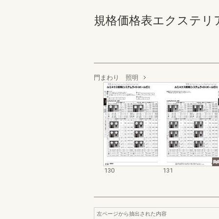
規格価格表エクステリア編_20
門まわり 照明
130
131
左ページから抽出された内容