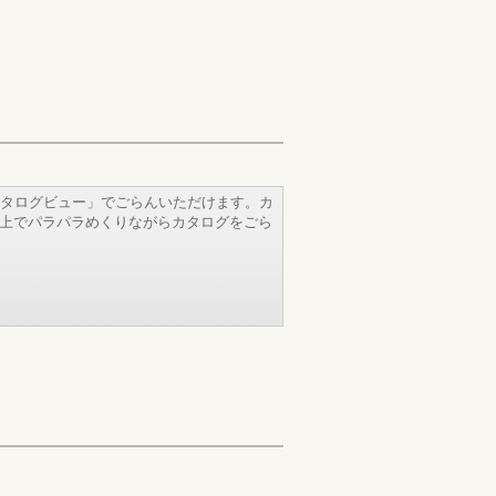
タログビュー」でごらんいただけます。カ
b上でパラパラめくりながらカタログをごら