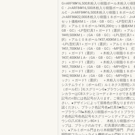
G○ARF98¥16,500木粉入り樹脂ポール木粉入り
C・J○ARF84¥16,500木粉入り樹脂ポール木粉
ルC・J○ARF84¥16,500木粉入り樹脂１８ポール
J○ARF86¥22,000木粉入り樹脂１８ポールC・J○ARF
セット価格KM１−（GA・GB・GC）−LP型灯具
択）＋アルミ０６ポール1¥35,200セット価格KM１
GB・GC）−LP型灯具1＋ガード1（選択）＋ア
1¥49,500KM１−（GA・GB・GC）−LPL型灯具
択）＋アルミ０８ポール1¥37,400KM１A−（GA・
−LPL型灯具1＋ガード1（選択）＋アルミ０８ポ
1¥51,700KM１−（GA・GB・GC）−MP型※１
ク）＋ガード1（選択） ＋木粉入り樹脂０６ポ
1¥37,400KM１A−（GA・GB・GC）−MP型※１
ク）＋ガード1（選択） ＋木粉入り樹脂０６ポ
1¥51,700KM１−（GA・GB・GC）−MPH型※
ク）＋ガード1（選択） ＋木粉入り樹脂１８ポ
1¥42,900KM１A−（GA・GB・GC）−MPH型※
ック）＋ガード1（選択） ＋木粉入り樹脂１８ポール
システムライト（ポール灯）ルミネクス照明[シ
（ポール灯）]モスグリーンG●ブラウンはCBブ
ンカラーはCBステンとコーディネートができる
記号の○部には色記号が入ります。ご発注の際に
さい。●デザインによって規格色が異なりますの
認ください。ブラック色記号色●灯具S■色につ
ーブラウンT8●木粉入り樹脂ポールライトブラウ
ク色色記号色色記号モスグリーンミディアムブラ
ウンCLTJCBステン8G※１． 木粉入り樹脂ポ
ップは、ブラックのみです。灯具選択の際にはご
い。●アルミポール門まわり木樹脂門扉門 戸
明防犯フラッシュライト機能ポール門柱エクステ