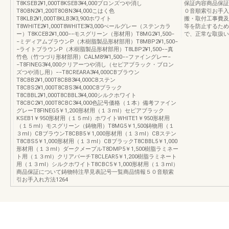
T8KSEB2¥1,000T8KSEB3¥4,000ブロンズつや消し
保証内容商品保証
T8OBN2¥1,200T8OBN3¥4,000こはく色
０音順索引お手入
T8KLB2¥1,000T8KLB3¥3,900ホワイト
搬・取付工事費及
T8WHITE2¥1,000T8WHITE3¥3,000ぺールグレー（ステンカラ
等を防止するため
ー）T8KCEB2¥1,000−−モスグリーン（形材用）T8MG2¥1,500−
で、正常な取扱い
−ミディアムブラウンP（木樹脂製品形材部用）T8MBP2¥1,500−
−ライトブラウンP（木樹脂製品形材部用）T8LBP2¥1,500−−真
竹色（竹つづり形材部用）CALM89¥1,500−−ファイングレー−
−T8FINEG3¥4,000クリアーつや消し（セピアブラック・ブロン
ズつや消し用）−−T8CREARA3¥4,000CBブラウン
T8CBB2¥1,000T8CBB3¥4,000CBステン
T8CBS2¥1,000T8CBS3¥4,000CBブラック
T8CBBL2¥1,000T8CBBL3¥4,000シルクホワイト
T8CBC2¥1,000T8CBC3¥4,000色記号価格（１本）備考ファイン
グレーT8FINEG5￥1,200形材用（１３ml）セピアブラック
KSEB1￥950形材用（１５ml）ホワイトWHITE1￥950形材用
（１５ml）モスグリーン（鋳物用）T8MG5￥1,500鋳物用（１
３ml）CBブラウンT8CBB5￥1,000形材用（１３ml）CBステン
T8CBS5￥1,000形材用（１３ml）CBブラックT8CBBL5￥1,000
形材用（１３ml）ダークメープルT8DMP5￥1,500樹脂ラミネー
ト用（１３ml）クリアバーチT8CLEAR5￥1,200樹脂ラミネート
用（１３ml）シルクホワイトT8CBC5￥1,000形材用（１３ml）
商品保証について鋳物特注早見表記号一覧商品情報５０音順索
引お手入れ方法1264