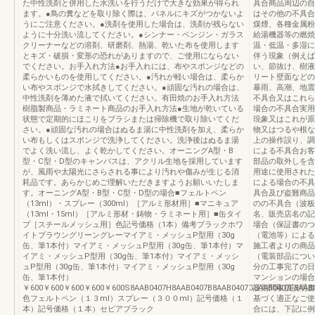
た中性洗剤と併用した水洗いを行うだけで大きな効果が得られ
具合商品周辺の自
ます。●鳥の糞などを取り除く際は、パネルにキズがつかないよ
はその他の不具合
うにご注意ください。●洗剤を使用した場合は、洗剤が残らない
煤煙、各種金属粉
ように十分洗い流してください。●シンナー・ベンジン・ガラス
給湯機器等の燃焼
クリーナーなどの溶剤、研磨剤、熱湯、乾いた布を使用します
温・低温・多湿に
とキズ・破損・変形の恐れがありますので、ご使用にならない
伴う現象（例えば
でください。お手入れ方法●お手入れには、布やスポンジなどの
い、節抜け、樹液
柔らかいものを使用してください。●汚れが軽い場合は、柔らか
リート壁面などの
い布やスポンジで水拭きしてください。●頑固な汚れの場合は、
暴雨、高潮、地震
中性洗剤を薄めた液で拭いてください。有田焼のお手入れ方法
不具合又はこれら
樹脂製商品・ラミネート商品のお手入れ方法●生地が乾いている
場合の不具合実用
状態で定期的にほこりをブラシまたは掃除機で取り除いてくだ
現象又はこれが原
さい。●頑固な汚れの場合はぬるま湯に中性洗剤を加え、柔らか
物又はつるや根な
い布もしくはスポンジで洗浄してください。洗浄後はぬるま湯
上の操作誤り、調
でよく洗い流し、よく乾かしてください。オーニングA型・B
による不具合お客
型・C型・D型のキャンバスは、アクリル生地を採用しています
部品の取外しを含
が、風雨や太陽光にさらされる事により汚れや傷みが生じる消
用途に使用された
耗品です。あらかじめご理解いただきますようお願いいたしま
による場合の不具
す。オーニングA型・B型・C型・D型の場合■フェルトペン
具合及び盗難商品
（13ml）・スプレー（300ml）［アルミ形材用］■マニキュア
のの不具合（波板
（13ml・15ml）［アルミ形材・鋳物・ラミネート用］■缶タイ
名、販売店名の記
プ［スチールメッシュ用］色記号価格（1本）備考ブラックホワ
場合（保証書のつ
イトブラウングリーングレーマイアミ・メッシュP型用（30g
（電池等）による
缶、筆1本付）マイアミ・メッシュP型用（30g缶、筆1本付）マ
施工者よりの商品
イアミ・メッシュP型用（30g缶、筆1本付）マイアミ・メッシ
（電装部品につい
ュP型用（30g缶、筆1本付）マイアミ・メッシュP型用（30g
分の工事完了の日
缶、筆1本付）
マンションの場合
￥600￥600￥600￥600￥600S8AAB0407H8AAB0407B8AAB0407G8AAB0407F8AAB
証期間取扱説明書
色フェルトペン（１３ml）スプレー（３００ml）記号価格（１
基づく適正なご使
本）記号価格（１本）セピアブラック
合には、下記に例