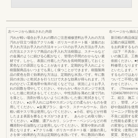
左ページから抽出された内容
右ページから抽出
汚れが軽い場合お手入れの際のご注意補修塗料お手入れの方法
新日軽の商品保証
汚れが目立つ場合アクリル板・ポリカーボネート板・波板のお
記載の保証期間、
手入れ方法お手入れの方法キャンバスのお手入れ方法お手入れ
をお約束するもの
の方法エクステリア商品のお手入れ方法樹脂は、スチールなど
（以下「不具合」
の金属のように錆びる心配がなく、管理の手間のかからない素
いの施工店、工務
材です。しかし、表面に付着した汚れを長時間放置しておくと
依頼ください。■
変色などの原因となることがあります。定期的な手入れにより
料修理となります
樹脂製商品をいつまでも美しく保つことができます。樹脂製商
といたします。＊
品の変色を防ぐ効果的な方法は、定期的な水洗いです。年に数
するものではあり
回の水洗いと乾拭きを行うだけで大きな効果が得られます。汚
ついてご不明な場
れのひどい工業地帯や海岸の近くなどでは、状況によりお手入
わせください。＊
れの回数を増やしてください。やわらかい布かスポンジで水洗
す。（Thiswarran
いした後に乾拭きをしてください。中性洗剤を薄めた液で汚れ
12345678910
を落とし、洗剤が残らないように水洗いした後に乾拭きをして
工、組立、施工（
ください。●お手入れには布やスポンジなどの柔らかいものを使
ど）、管理、メン
用してください。●金属ブラシ、金ベラ、スチールウール、目の
砂や急結剤を使用
粗い紙ヤスリ等は使用しないでください。●小石、砂などが付着
リーニング剤を使
したまま表面を擦るとキズがつきます。 あらかじめ取り除い
不良に起因する変
てください。●濃酸、濃アルカリ、シンナー・ベンジンなどの有
た性能を必要とす
機溶剤や石油類などは使用しないでください。変形や割れの原
の変形など商品以
因となります。●アクリル板・ポリカーボネート板・波板の美し
年変化（使用に伴
さを保つ効果的な方法は定期的な水洗いです。年に数回の薄め
変質、変色など）