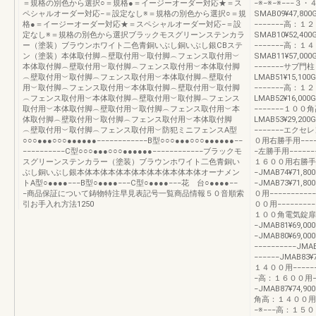
＝規格の別色から選択○＝規格●＝イージーオーダー対応★＝ス
−※−※−※−−−
ペシャルオーダー対応−＝設定なし※＝規格の別色から選択○＝規
SMAB09¥47,800
格●＝イージーオーダー対応★＝スペシャルオーダー対応−＝設
−−−−−−−高：１
定なし※＝規格の別色から選択ブラックモスグリーンステンカラ
SMAB10¥52,400
ー（塗装）ブラウンホワイト二色青銅いぶし銅いぶし銀CBステ
−−−−−−−高：１
ン（塗装）本体取付脚︵壁取付用︶取付脚︵フェンス取付用︶
SMAB11¥57,000
本体取付脚︵壁取付用︶取付脚︵フェンス取付用︶本体取付脚
−−−−−−−サブ
︵壁取付用︶取付脚︵フェンス取付用︶本体取付脚︵壁取付
LMAB51¥15,100G
用︶取付脚︵フェンス取付用︶本体取付脚︵壁取付用︶取付脚
−−−−−−−高：１
︵フェンス取付用︶本体取付脚︵壁取付用︶取付脚︵フェンス
LMAB52¥16,000G
取付用︶本体取付脚︵壁取付用︶取付脚︵フェンス取付用︶本
−−−−−−−１０
体取付脚︵壁取付用︶取付脚︵フェンス取付用︶本体取付脚
LMAB53¥29,200G
︵壁取付用︶取付脚︵フェンス取付用︶防犯ミニフェンスA型
−−−−−−−エ
○○○●●●○○○●●●●●●−−−−−−−−−−−−B型○○○●●●○○○●●●●●●−−
０用右勝手用−−−−−−
−−−−−−−−−−C型○○○●●●○○○●●●●●●−−−−−−−−−−−−ブラックモ
−左勝手用−−−−−−−−
スグリーンステンカラー（塗装）ブラウンホワイト二色青銅い
１６００用右勝手用−
ぶし銅いぶし銀本体本体本体本体本体本体本体本体オーナメン
−JMAB74¥71,80
トA型○●●●●−−−B型○●●●●−−−C型○●●●●−−−花 台○●●●●−−
−JMAB73¥71,
−商品保証について鋳物特注早見表記号一覧商品情報５０音順索
０用−−−−−−−−−−−
引お手入れ方法1250
００用−−−−−−−−−−
１００角電気錠扉高
−JMAB81¥69,00
−JMAB80¥69,
−−−−−−−−−−JMA
−−−−−−JMAB83
１４００用−−−−−−−−
−高：１６００用−−−
−JMAB87¥74,
角高：１４００用SMAB
−※−−−高：１５