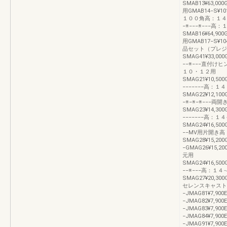
SMAB13¥63,00
用GMAB14−S¥101
１００角高：１４００用
−※−−−※−−−
SMAB16¥64,90
用GMAB17−S¥104
品セット（プレジ
SMAG41¥33,000
−−※−−−直付
１０・１２用
SMAG21¥10,500
−−−−−−−高：１
SMAG22¥12,100
−※−※−※−−−
SMAG23¥14,300
−−−−−−−高：
SMAG24¥16,500
−−MV用片開き
SMAG28¥15,20
−GMAG26¥15,
元用
SMAG24¥16,500
−−※−−−高：１
SMAG27¥20,30
セレンスキャスト標準
−JMAG81¥7,900E
−JMAG82¥7,900E
−JMAG83¥7,900E
−JMAG84¥7,900
−JMAG91¥7,900E