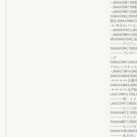
−JMAG92¥7,900E
−JMAG93¥7,900E
−JMAG94¥7,9
SMAG05¥2,200G
開きSMAG06¥2,00
−※−吊元カバーエ
−JMAW47¥15,0
−JMAW48¥15,
MVSMAG01¥5,20
−−−−−−−アイ
SMAG02¥4,700G
−−−−−−−プ
ンテ
SMAG03¥7,200G
クセレンスキャスト−
−JMAG73¥14,
SMAG42¥44,000
−※−※−※−※−左勝
SMAG43¥44,000
−※−※−※−※−
LAAC33¥15,100L
−−−−−−−高：１
LAAC31¥17,800G
−−−−−−−ヒン
SAAH64¥12,100G
−−−−−−−ファ
SAAH68¥17,800S
−−−−−−−ヒン
SMAG31¥8,800G
−−−−−−−丸ギボシ