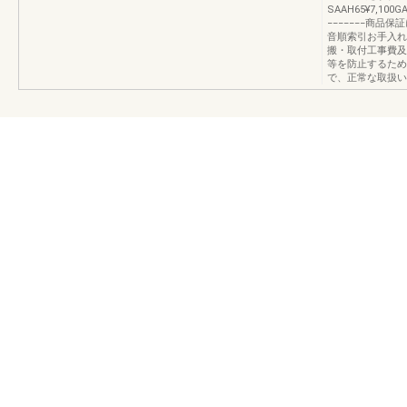
SAAH65¥7,100GA
−−−−−−−商
音順索引お手入れ
搬・取付工事費及
等を防止するため
で、正常な取扱い