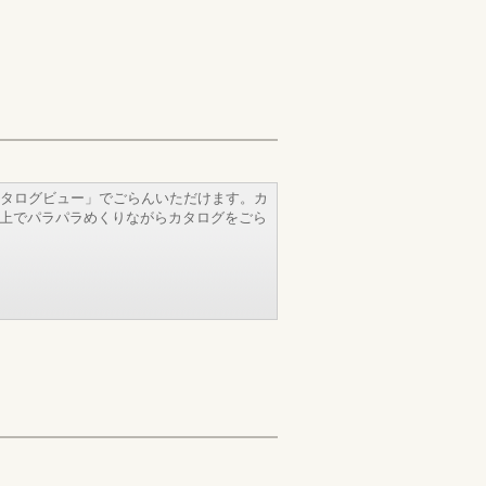
タログビュー」でごらんいただけます。カ
b上でパラパラめくりながらカタログをごら