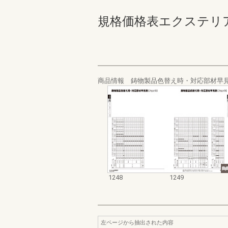
規格価格表エクステリア編_20
商品情報 鋳物製品色替え時・対応部材早
1248
1249
左ページから抽出された内容