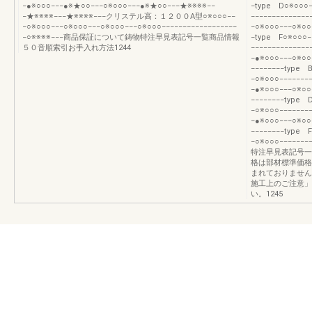
−●※○○○−−−●※★○○−−−○※○○○−−−●※★○○−−−★※※※※−−
−type D○※○○○−
−★※※※※−−−★※※※※−−−クリステル高：１２００A型○※○○○−−
−−−−−−−−−−−−−
−○※○○○−−−○※○○○−−−○※○○○−−−○※○○○−−−−−−−−−−−−−−−−−−
−○※○○○−−−○※○○
−○※※※※−−−商品保証について鋳物特注早見表記号一覧商品情報
−type F○※○○○−
５０音順索引お手入れ方法1244
−−−−−−−−−−−−
−●※○○○−−−○※○○
−−−−−−−−type 
−○※○○○−−−−−−−
−●※○○○−−−○※○○
−−−−−−−−type 
−○※○○○−−−−−−−
−●※○○○−−−○※○○
−−−−−−−−type 
−○※○○○−−−−−−
特注早見表記号一
格は部材標準価格
まれておりません
施工上のご注意」
い。1245