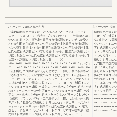
左ページから抽出された内容
右ページから抽出
ご案内鋳物製品色替え時・対応部材早見表［門扉］ブラックモ
鋳物製品色替え時
スグリーンCBステン（塗装）ブラウンホワイト二色青銅いぶし
ーオーダー対応★
銅いぶし銀本体︵標準扉︶錠門柱直付式調整ヒンジ落し錠受け
格の別色から選択
本体錠門柱直付式調整ヒンジ落し錠受け本体錠門柱直付式調整
ウンホワイト二色
ヒンジ落し錠受け本体錠門柱直付式調整ヒンジ落し錠受け本体
直付式調整ヒンジ
錠門柱直付式調整ヒンジ落し錠受け本体錠門柱直付式調整ヒン
ットつり元門柱本
ジ落し錠受け本体錠門柱直付式調整ヒンジ落し錠受け本体錠門
︵つり元扉︶つり
柱直付式調整ヒンジ落し錠受け蒼 冥
整ヒンジ落し錠セ
○※○−※●※※−※●※※−※●※※−※●※※−※●※※−※●※※−※●※※−※オルヴィ
元門柱本体錠門柱
エート●※※−※●※※−※●※※−※●※※−※●※※−※●※※−※●※※−※○※○−※●
扉︶つり元部品セ
上記門扉は門柱類の色替えも可能です。 但し、製作条件等が
落し錠セット本体
ございますので、その都度の見積りとなります。○＝規格●＝イ
体錠門柱直付式調
ージーオーダー対応★＝スペシャルオーダー対応−＝設定なし※
元部品セットつり
＝規格の別色から選択○＝規格●＝イージーオーダー対応★＝ス
ット本体︵つり元
ペシャルオーダー対応−＝設定なし※＝規格の別色から選択○＝規
直付式調整ヒンジ
格●＝イージーオーダー対応★＝スペシャルオーダー対応−＝設
ットつり元門柱プ
定なし※＝規格の別色から選択ブラックモスグリーンCBステン
○※○○○○○○○※○○
（塗装）ブラウンホワイト二色青銅いぶし銅いぶし銀本体︵標
−−−−−−−−−−−−−−
準扉︶錠門柱直付式調整ヒンジ落し錠セット戸当りつり元カバ
○※○○○○○○○※○○
ーオートクローザ本体︵標準扉︶錠門柱直付式調整ヒンジ落し
−−−−−−−−−−−−−
錠セット戸当りつり元カバーオートクローザ本体︵標準扉︶錠
○※○○○○○○○※○○
門柱直付式調整ヒンジ落し錠セット戸当りつり元カバーオート
−−−−−−−−−−−−−