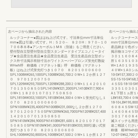
左ページから抽出された内容
右ページから抽出
ルックコーナー●図ははね上げ式です。寸法単位mm寸法単位
ルックコーナース
mm●図は引違い式です。H：５２０∼ ８２０H：９７０∼１０
mm寸法単位mm
７０６本８本●アンカーボルトM８（別途）をご用意ください。
産品納まり色ボッ
壁付型自立型壁付型自立型スタンダードタイプエコノミータイ
掲示物ヨコサイズ
プ★全品受注生産品★全品受注生産品 受注生産品自立型ボッ
３０１１６０８４５S
クス外寸法掲示有効寸法ホワイトスーパーブロンズ蛍光灯数錠
所１６３５１０３０１
WHwh呼 称価格（マグネット板）呼 称価格（マグネット
W×１A０１９３５１
板）はね上げ式蛍光灯つき１０７０ ８２０１０００６００
４０W×１A０シル
SPL1008W¥265,100SPL1008B¥260,700２０W×１２か所１２７
10-S¥157,3
０ ９７０１２００７５０
SS-15-10-S
SPL1209W¥293,700SPL1209B¥288,200２０W×１１４２０１０
４５SS-18-10
７０１３５０８５０SPL1410W¥321,200SPL1410B¥317,900４
３３５１０３０１１６
０W×１１８２０１０７０１７５０８５０
A１下部１ヵ所１６
SPL1810W¥353,100SPL1810B¥344,300４０W×１蛍光灯なし１
LB¥183,70
０７０ ８２０１０００６００
18-10-LB¥1
SPN1008W¥235,400SPN1008B¥231,000なし２か所１２７０
６０８４５SW-12
９７０１２００７５０SPN1209W¥260,700SPN1209B¥257,400
１４６０８４５SW-
１４２０１０７０１３５０８５０
３０１７６０８４５S
SPN1410W¥284,900SPN1410B¥281,600１８２０１０７０１７
滅スイッチも用意
５０８５０SPN1810W¥341,000SPN1810B¥333,300引違い式蛍
途ご相談くださ
光灯つき１０７０ ８２０１０００６００
称価 格WHwh
SHL1008W¥250,800SHL1008B¥247,500２０W×１１か所１２７
12-07-S¥62,