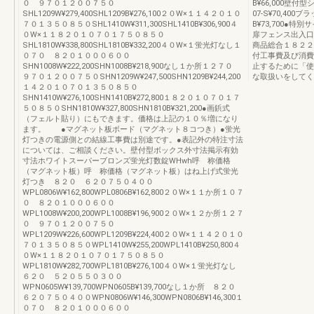
０ ９７０１２００７５０
B¥66,000壁
SHL1209W¥279,400SHL1209B¥276,100２０W×１１４２０１０
07-S¥70,40
７０１３５０８５０SHL1410W¥311,300SHL1410B¥306,900４
B¥73,700●
０W×１１８２０１０７０１７５０８５０
扉フェンス出入口
SHL1810W¥338,800SHL1810B¥332,200４０W×１蛍光灯なし１
商品総合１８２２
０７０ ８２０１０００６００
付工事費及び消費
SHN1008W¥222,200SHN1008B¥218,900なし１か所１２７０
止するために「使
９７０１２００７５０SHN1209W¥247,500SHN1209B¥244,200
な取扱いをしてくだ
１４２０１０７０１３５０８５０
SHN1410W¥276,100SHN1410B¥272,800１８２０１０７０１７
５０８５０SHN1810W¥327,800SHN1810B¥321,200●画鋲式
（フェルト貼り）にもできます。価格は上記の１０％増になり
ます。 ●マグネット板ボード（マグネット８コつき）●蛍光
灯つきの電源側との結線工事費は別途です。●表記外の特注寸法
については、ご相談ください。壁付型ボックス外寸法掲示有効
寸法ホワイトスーパーブロンズ蛍光灯数錠WHwh呼 称価格
（マグネット板）呼 称価格（マグネット板）はね上げ式蛍光
灯つき ８２０ ６２０７５０４００
WPL0806W¥162,800WPL0806B¥162,800２０W×１１か所１０７
０ ８２０１０００６００
WPL1008W¥200,200WPL1008B¥196,900２０W×１２か所１２７
０ ９７０１２００７５０
WPL1209W¥226,600WPL1209B¥224,400２０W×１１４２０１０
７０１３５０８５０WPL1410W¥255,200WPL1410B¥250,800４
０W×１１８２０１０７０１７５０８５０
WPL1810W¥282,700WPL1810B¥276,100４０W×１蛍光灯なし
６２０ ５２０５５０３００
WPN0605W¥139,700WPN0605B¥139,700なし１か所 ８２０
６２０７５０４００WPN0806W¥146,300WPN0806B¥146,300１
０７０ ８２０１０００６００