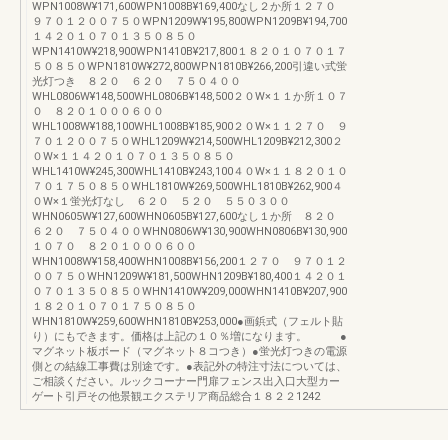
WPN1008W¥171,600WPN1008B¥169,400なし２か所１２７０
９７０１２００７５０WPN1209W¥195,800WPN1209B¥194,700
１４２０１０７０１３５０８５０
WPN1410W¥218,900WPN1410B¥217,800１８２０１０７０１７
５０８５０WPN1810W¥272,800WPN1810B¥266,200引違い式蛍
光灯つき ８２０ ６２０ ７５０４００
WHL0806W¥148,500WHL0806B¥148,500２０W×１１か所１０７
０ ８２０１０００６００
WHL1008W¥188,100WHL1008B¥185,900２０W×１１２７０ ９
７０１２００７５０WHL1209W¥214,500WHL1209B¥212,300２
０W×１１４２０１０７０１３５０８５０
WHL1410W¥245,300WHL1410B¥243,100４０W×１１８２０１０
７０１７５０８５０WHL1810W¥269,500WHL1810B¥262,900４
０W×１蛍光灯なし ６２０ ５２０ ５５０３００
WHN0605W¥127,600WHN0605B¥127,600なし１か所 ８２０
６２０ ７５０４００WHN0806W¥130,900WHN0806B¥130,900
１０７０ ８２０１０００６００
WHN1008W¥158,400WHN1008B¥156,200１２７０ ９７０１２
００７５０WHN1209W¥181,500WHN1209B¥180,400１４２０１
０７０１３５０８５０WHN1410W¥209,000WHN1410B¥207,900
１８２０１０７０１７５０８５０
WHN1810W¥259,600WHN1810B¥253,000●画鋲式（フェルト貼
り）にもできます。価格は上記の１０％増になります。 ●
マグネット板ボード（マグネット８コつき）●蛍光灯つきの電源
側との結線工事費は別途です。●表記外の特注寸法については、
ご相談ください。ルックコーナー門扉フェンス出入口大型カー
ゲート引戸その他景観エクステリア商品総合１８２２1242