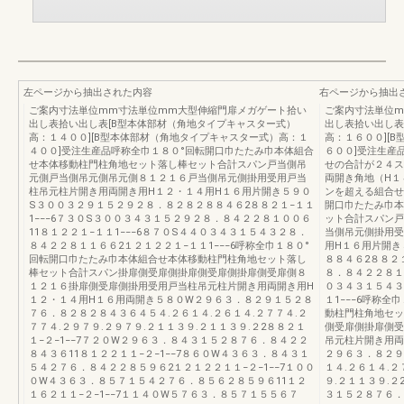
左ページから抽出された内容
右ページから抽出
ご案内寸法単位mm寸法単位mm大型伸縮門扉メガゲート拾い
ご案内寸法単位m
出し表拾い出し表[B型本体部材（角地タイプキャスター式）
出し表拾い出し表
高：１４００][B型本体部材（角地タイプキャスター式）高：１
高：１６００][
４００]受注生産品呼称全巾１８０°回転開口巾たたみ巾本体組合
６００]受注生産
せ本体移動柱門柱角地セット落し棒セット合計スパン戸当側吊
せの合計が２４ス
元側戸当側吊元側吊元側８１２１６戸当側吊元側掛用受用戸当
両開き角地（H１
柱吊元柱片開き用両開き用H１２・１４用H１６用片開き５９０
ンを超える組合せ
S３００３２９１５２９２８．８２８２８８４６2８８２１−１１
開口巾たたみ巾本
1−−−6７３０S３００３４３１５２９２８．８４２２８１００６
ット合計スパン戸
11８１２２１−１１1−−−6８７０S４４０３４３１５４３２８．
当側吊元側掛用受
８４２２８１１６６2１２１２２１−１１1−−−6呼称全巾１８０°
用H１６用片開き
回転開口巾たたみ巾本体組合せ本体移動柱門柱角地セット落し
８８４６2８８２
棒セット合計スパン掛扉側受扉側掛扉側受扉側掛扉側受扉側８
８．８４２２８１０
１２１６掛扉側受扉側掛用受用戸当柱吊元柱片開き用両開き用H
０３４３１５４３
１２・１４用H１６用両開き５８０W２９６３．８２９１５２８
１1−−−6呼称
７６．８２８２８４３６４５４.２６１４.２６１４.２７７４.２
動柱門柱角地セッ
７７４.２９７９.２９７９.２１１３９.２１１３９.２2８８２１
側受扉側掛扉側受
１−２−1−−7７２０W２９６３．８４３１５２８７６．８４２２
吊元柱片開き用両
８４３６11８１２２１１−２−1−−7８６０W４３６３．８４３１
２９６３．８２９
５４２７６．８４２２８５９６2１２１２２１１−２−1−−7１００
１４.２６１４.２
０W４３６３．８５７１５４２７６．８５６２８５９６11１２
９.２１１３９.２
１６２１１−２−1−−7１１４０W５７６３．８５７１５５６７
３１５２８７６．８