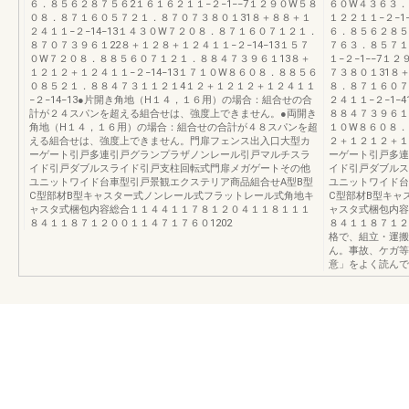
６．８５６２８７５６2１６１６２１１−２−1−−7１２９０W５８
６０W４３６３．
０８．８７１６０５７２１．８７０７３８０１31８＋８８＋１
１２２１１−２−
２４１１−２−14−13１４３０W７２０８．８７１６０７１２１．
６．８５６２８５９
８７０７３９６１22８＋１２８＋１２４１１−２−14−13１５７
７６３．８５７１
０W７２０８．８８５６０７１２１．８８４７３９６１13８＋
１−２−1−−7
１２１２＋１２４１１−２−14−13１７１０W８６０８．８８５６
７３８０１31８＋
０８５２１．８８４７３１１２１4１２＋１２１２＋１２４１１
８．８７１６０７
−２−14−13●片開き角地（H１４，１６用）の場合：組合せの合
２４１１−２−1
計が２４スパンを超える組合せは、強度上できません。●両開き
８８４７３９６１1
角地（H１４，１６用）の場合：組合せの合計が４８スパンを超
１０W８６０８．
える組合せは、強度上できません。門扉フェンス出入口大型カ
２＋１２１２＋１
ーゲート引戸多連引戸グランプラザノンレール引戸マルチスラ
ーゲート引戸多連
イド引戸ダブルスライド引戸支柱回転式門扉メガゲートその他
イド引戸ダブルス
ユニットワイド台車型引戸景観エクステリア商品組合せA型B型
ユニットワイド台
C型部材B型キャスター式ノンレール式フラットレール式角地キ
C型部材B型キャ
ャスタ式梱包内容総合１１４４１１７８１２０４１１８１１１
ャスタ式梱包内容
８４１１８７１２００１１４７１７６０1202
８４１１８７１２
格で、組立・運搬
ん。事故、ケガ等
意」をよく読んで