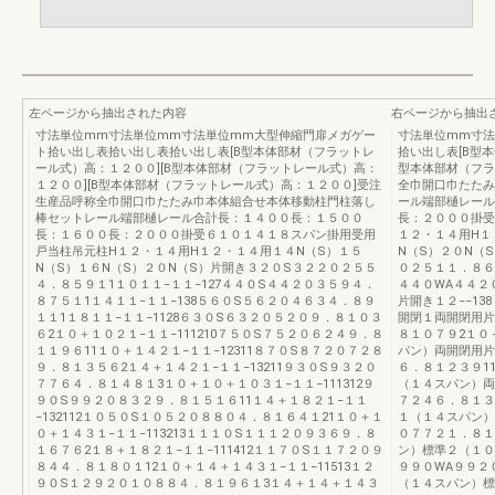
左ページから抽出された内容
右ページから抽出
寸法単位mm寸法単位mm寸法単位mm大型伸縮門扉メガゲー
寸法単位mm寸法
ト拾い出し表拾い出し表拾い出し表[B型本体部材（フラットレ
拾い出し表[B型
ール式）高：１２００][B型本体部材（フラットレール式）高：
型本体部材（フラ
１２００][B型本体部材（フラットレール式）高：１２００]受注
全巾開口巾たたみ
生産品呼称全巾開口巾たたみ巾本体組合せ本体移動柱門柱落し
ール端部樋レール
棒セットレール端部樋レール合計長：１４００長：１５００
長：２０００掛受
長：１６００長：２０００掛受６１０１４１８スパン掛用受用
１２・１４用H１
戸当柱吊元柱H１２・１４用H１２・１４用１４N（S）１５
N（S）２０N（
N（S）１６N（S）２０N（S）片開き３２０S３２２０２５５
０２５１１．８６
４．８５９１1１０１１−１１−127４４０S４４２０３５９４．
４４０WA４４２
８７５１1１４１１−１１−138５６０S５６２０４６３４．８９
片開き１２−−1
１１1１８１１−１１−1128６３０S６３２０５２０９．８１０３
開閉１両開閉用片
６2１０＋１０２１−１１−111210７５０S７５２０６２４９．８
８１０７９2１０
１１９６11１０＋１４２１−１１−12311８７０S８７２０７２８
パン）両開閉用片開
９．８１３５６2１４＋１４２１−１１−13211９３０S９３２０
６．８１２３９1
７７６４．８１４８１3１０＋１０＋１０３１−１１−111312９
（１４スパン）両開
９０S９９２０８３２９．８１５１６11１４＋１８２１−１１
７２４６．８１３
−132112１０５０S１０５２０８８０４．８１６４１21１０＋１
１（１４スパン）両
０＋１４３１−１１−113213１１１０S１１１２０９３６９．８
０７７２１．８１
１６７６2１８＋１８２１−１１−111412１１７０S１１７２０９
ン）標準２（１０＋
８４４．８１８０１12１０＋１４＋１４３１−１１−11513１２
９９０WA９９２
９０S１２９２０１０８８４．８１９６１3１４＋１４＋１４３
（１４スパン）標