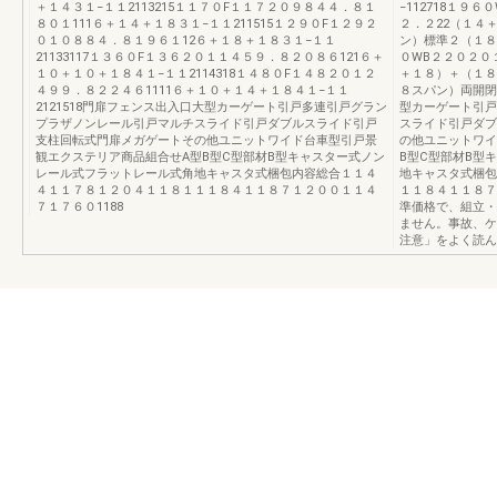
＋１４３１−１１2113215１１７０F１１７２０９８４４．８１
−112718１９
８０１111６＋１４＋１８３１−１１211515１２９０F１２９２
２．２22（１４
０１０８８４．８１９６１12６＋１８＋１８３１−１１
ン）標準２（１８ス
21133117１３６０F１３６２０１１４５９．８２０８６121６＋
０WB２２０２０
１０＋１０＋１８４１−１１2114318１４８０F１４８２０１２
＋１８）＋（１８
４９９．８２２４６1111６＋１０＋１４＋１８４１−１１
８スパン）両開閉用
2121518門扉フェンス出入口大型カーゲート引戸多連引戸グラン
型カーゲート引戸
プラザノンレール引戸マルチスライド引戸ダブルスライド引戸
スライド引戸ダブ
支柱回転式門扉メガゲートその他ユニットワイド台車型引戸景
の他ユニットワイ
観エクステリア商品組合せA型B型C型部材B型キャスター式ノン
B型C型部材B型
レール式フラットレール式角地キャスタ式梱包内容総合１１４
地キャスタ式梱包
４１１７８１２０４１１８１１１８４１１８７１２００１１４
１１８４１１８７
７１７６０1188
準価格で、組立・
ません。事故、ケ
注意」をよく読ん