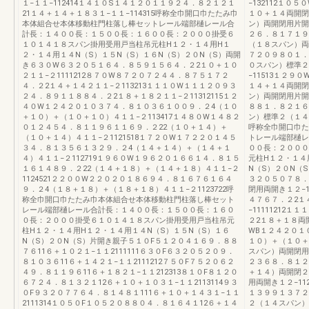
１−１１−112414１４１０S１４１２０１１９２４．８２１２１
−132112１０
21１４＋１４＋１８３１−１１−114315呼称全巾開口巾たたみ巾
１０＋１４両開閉
本体組合せ本体移動柱門柱落し棒セットレール端部樋レール合
ン）両開閉用片開き
計長：１４００長：１５００長：１６００長：２０００掛受６
２６．８１７１９
１０１４１８スパン掛用受用戸当柱吊元柱H１２・１４用H１
（１８スパン）両開
２・１４用１４N（S）１５N（S）１６N（S）２０N（S）両開
７２０９８０１．
き６３０W６３２０５１６４．８５９１５６４．２2１０＋１０
０スパン）標準２
２１１−２1111212８７０W８７２０７２４４．８７５１７２
−11513１２９
４．２2１４＋１４２１１−２113213１１１０W１１１２０９３
１４＋１４両開閉
２４．８９１１８８４．２2１８＋１８２１１−２11312115１２
ン）両開閉用片開き
４０W１２４２０１０３７４．８１０３６１００９．２4（１０
８８１．８２１６
＋１０）＋（１０＋１０）４１１−２113417１４８０W１４８２
ン）標準２（１４＋
０１２４５４．８１１９６１１６９．２22（１０＋１４）＋
呼称全巾開口巾た
（１０＋１４）４１１−２1121518１７２０W１７２２０１４５
トレール端部樋レ
３４．８１３５６１３２９．２4（１４＋１４）＋（１４＋１
００長：２０００
４）４１１−２112719１９６０W１９６２０１６６１４．８１５
元柱H１２・１４
１６１４８９．２22（１４＋１８）＋（１４＋１８）４１１−２
N（S）２０N（
1124521２２００W２２０２０１８６９４．８１６７６１６４
３２０５０７８．
９．２4（１８＋１８）＋（１８＋１８）４１１−２1123722呼
閉用両開き１２−1
称全巾開口巾たたみ巾本体組合せ本体移動柱門柱落し棒セット
４７６７．２2１
レール端部樋レール合計長：１４００長：１５００長：１６０
−11111212
０長：２０００掛受６１０１４１８スパン掛用受用戸当柱吊元
２2１８＋１８両開
柱H１２・１４用H１２・１４用１４N（S）１５N（S）１６
WB１２４２０１
N（S）２０N（S）片開き親子５１０F５１２０４１６９．８８
１０）＋（１０＋
７６11６＋１０２１−１１2111111６３０F６３２０５２０９．
スパン）両開閉用両
８１０３６11６＋１４２１−１１2111212７５０F７５２０６２
２３６８．８１２
４９．８１１９６11６＋１８２１−１１212313８１０F８１２０
＋１４）両開閉２
６７２４．８１３２１12６＋１０＋１０３１−１１2113114９３
用両開き１２−11
０F９３２０７７６４．８１４８１111６＋１０＋１４３１−１１
１３９９１３７２
2111314１０５０F１０５２０８８０４．８１６４１12６＋１４
２（１４スパン）