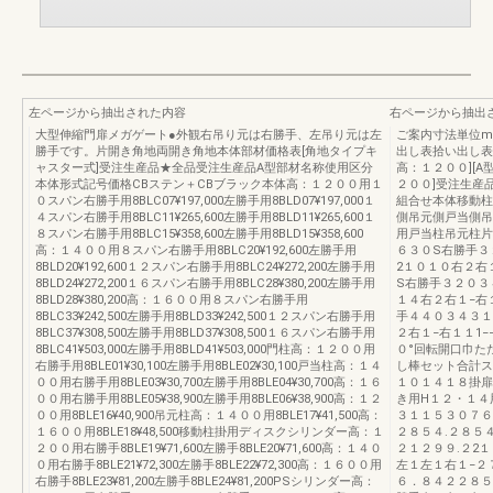
左ページから抽出された内容
右ページから抽出
大型伸縮門扉メガゲート●外観右吊り元は右勝手、左吊り元は左
ご案内寸法単位m
勝手です。片開き角地両開き角地本体部材価格表[角地タイプキ
出し表拾い出し表
ャスター式]受注生産品★全品受注生産品A型部材名称使用区分
高：１２００][
本体形式記号価格CBステン＋CBブラック本体高：１２００用１
２００]受注生産
０スパン右勝手用8BLC07¥197,000左勝手用8BLD07¥197,000１
組合せ本体移動柱
４スパン右勝手用8BLC11¥265,600左勝手用8BLD11¥265,600１
側吊元側戸当側吊
８スパン右勝手用8BLC15¥358,600左勝手用8BLD15¥358,600
用戸当柱吊元柱片
高：１４００用８スパン右勝手用8BLC20¥192,600左勝手用
６３０S右勝手３
8BLD20¥192,600１２スパン右勝手用8BLC24¥272,200左勝手用
2１０１０右２右１
8BLD24¥272,200１６スパン右勝手用8BLC28¥380,200左勝手用
S右勝手３２０３
8BLD28¥380,200高：１６００用８スパン右勝手用
１４右２右１−右
8BLC33¥242,500左勝手用8BLD33¥242,500１２スパン右勝手用
手４４０３４３１
8BLC37¥308,500左勝手用8BLD37¥308,500１６スパン右勝手用
２右１−右１１1
8BLC41¥503,000左勝手用8BLD41¥503,000門柱高：１２００用
０°回転開口巾た
右勝手用8BLE01¥30,100左勝手用8BLE02¥30,100戸当柱高：１４
し棒セット合計ス
００用右勝手用8BLE03¥30,700左勝手用8BLE04¥30,700高：１６
１０１４１８掛扉
００用右勝手用8BLE05¥38,900左勝手用8BLE06¥38,900高：１２
き用H１２・１４
００用8BLE16¥40,900吊元柱高：１４００用8BLE17¥41,500高：
３１１５３０７６
１６００用8BLE18¥48,500移動柱掛用ディスクシリンダー高：１
２８５４.２８５４
２００用右勝手8BLE19¥71,600左勝手8BLE20¥71,600高：１４０
２１２９９.２2１
０用右勝手8BLE21¥72,300左勝手8BLE22¥72,300高：１６００用
左１左１右１−２
右勝手8BLE23¥81,200左勝手8BLE24¥81,200PSシリンダー高：
６．８４２２８５１