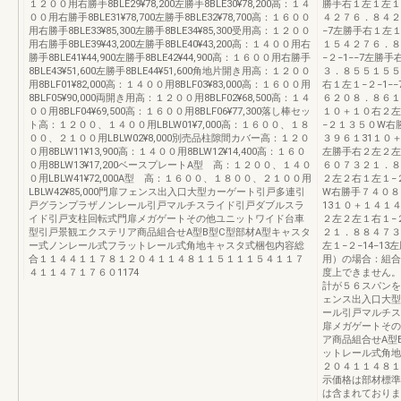
１２００用右勝手8BLE29¥78,200左勝手8BLE30¥78,200高：１４
勝手右１左１左１
００用右勝手8BLE31¥78,700左勝手8BLE32¥78,700高：１６００
４２７６．８４２
用右勝手8BLE33¥85,300左勝手8BLE34¥85,300受用高：１２００
−7左勝手右１左
用右勝手8BLE39¥43,200左勝手8BLE40¥43,200高：１４００用右
１５４２７６．８
勝手8BLE41¥44,900左勝手8BLE42¥44,900高：１６００用右勝手
−２−1−−7左
8BLE43¥51,600左勝手8BLE44¥51,600角地片開き用高：１２００
３．８５５１５５
用8BLF01¥82,000高：１４００用8BLF03¥83,000高：１６００用
右１左１−２−1
8BLF05¥90,000両開き用高：１２００用8BLF02¥68,500高：１４
６２０８．８６１
００用8BLF04¥69,500高：１６００用8BLF06¥77,300落し棒セッ
１０＋１０右２左
ト高：１２００、１４００用LBLW01¥7,000高：１６００、１８
−２１３５０W右
００、２１００用LBLW02¥8,000別売品柱隙間カバー高：１２０
３９６１31１０＋
０用8BLW11¥13,900高：１４００用8BLW12¥14,400高：１６０
左勝手右２左２左
０用8BLW13¥17,200ベースプレートA型 高：１２００、１４０
６０７３２１．８
０用LBLW41¥72,000A型 高：１６００、１８００、２１００用
２左２右１左１−２
LBLW42¥85,000門扉フェンス出入口大型カーゲート引戸多連引
W右勝手７４０８
戸グランプラザノンレール引戸マルチスライド引戸ダブルスラ
13１０＋１４１４
イド引戸支柱回転式門扉メガゲートその他ユニットワイド台車
２左２左１右１−
型引戸景観エクステリア商品組合せA型B型C型部材A型キャスタ
２１．８８４７３
ー式ノンレール式フラットレール式角地キャスタ式梱包内容総
左１−２−14−1
合１１４４１１７８１２０４１１４８１１５１１１５４１１７
用）の場合：組合
４１１４７１７６０1174
度上できません。
計が５６スパンを
ェンス出入口大型
ール引戸マルチス
扉メガゲートその
ア商品組合せA型
ットレール式角地
２０４１１４８１
示価格は部材標準
は含まれておりま