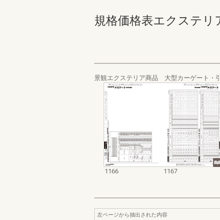
規格価格表エクステリア編_20
景観エクステリア商品 大型カーゲート・
1166
1167
左ページから抽出された内容