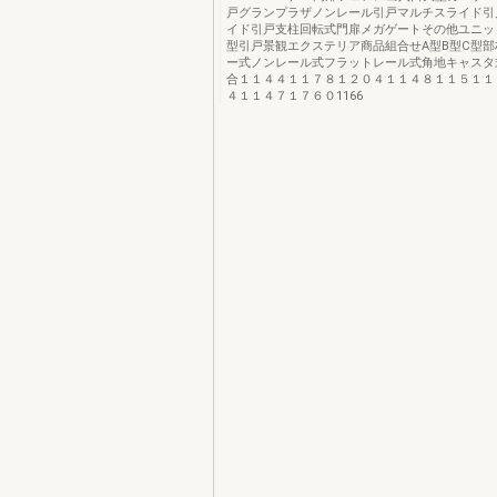
戸グランプラザノンレール引戸マルチスライド引
イド引戸支柱回転式門扉メガゲートその他ユニッ
型引戸景観エクステリア商品組合せA型B型C型部
ー式ノンレール式フラットレール式角地キャスタ
合１１４４１１７８１２０４１１４８１１５１１
４１１４７１７６０1166