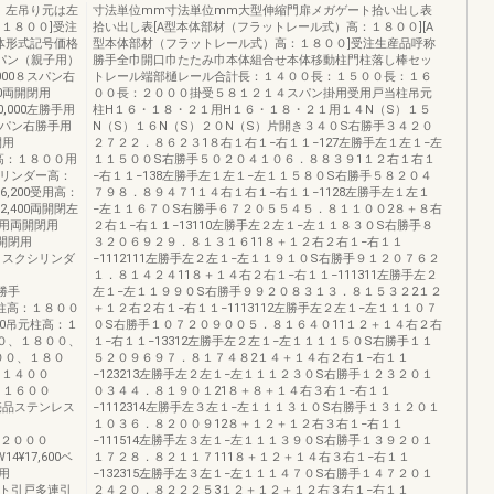
、左吊り元は左
寸法単位mm寸法単位mm大型伸縮門扉メガゲート拾い出し表
１８００]受注
拾い出し表[A型本体部材（フラットレール式）高：１８００][A
体形式記号価格
型本体部材（フラットレール式）高：１８００]受注生産品呼称
パン（親子用）
勝手全巾開口巾たたみ巾本体組合せ本体移動柱門柱落し棒セッ
,000８スパン右
トレール端部樋レール合計長：１４００長：１５００長：１６
000両開閉用
００長：２０００掛受５８１２１４スパン掛用受用戸当柱吊元
0,000左勝手用
柱H１６・１８・２１用H１６・１８・２１用１４N（S）１５
１４スパン右勝手用
N（S）１６N（S）２０N（S）片開き３４０S右勝手３４２０
閉用
２７２２．８６２３1８右１右１−右１１−127左勝手左１左１−左
ー高：１８００用
１１５００S右勝手５０２０４１０６．８８３９1１２右１右１
PSシリンダー高：
−右１１−138左勝手左１左１−左１１５８０S右勝手５８２０４
86,200受用高：
７９８．８９４７1１４右１右１−右１１−1128左勝手左１左１
52,400両開閉左
−左１１６７０S右勝手６７２０５５４５．８１１００2８＋８右
用両開閉用
２右１−右１１−13110左勝手左２左１−左１１８３０S右勝手８
両開閉用
３２０６９２９．８１３１６11８＋１２右２右１−右１１
ディスクシリンダ
−1112111左勝手左２左１−左１１９１０S右勝手９１２０７６２
１．８１４２４11８＋１４右２右１−右１１−111311左勝手左２
右勝手
左１−左１１９９０S右勝手９９２０８３１３．８１５３２2１２
柱戸当柱高：１８００
＋１２右２右１−右１１−1113112左勝手左２左１−左１１１０７
,200吊元柱高：１
０S右勝手１０７２０９００５．８１６４０11１２＋１４右２右
６００、１８００、
１−右１１−13312左勝手左２左１−左１１１１５０S右勝手１１
６００、１８０
５２０９６９７．８１７４８2１４＋１４右２右１−右１１
：１４００
−123213左勝手左２左１−左１１１２３０S右勝手１２３２０１
0長：１６００
０３４４．８１９０１21８＋８＋１４右３右１−右１１
0別売品ステンレス
−1112314左勝手左３左１−左１１１３１０S右勝手１３１２０１
１０３６．８２００９12８＋１２＋１２右３右１−右１１
長：２０００
−111514左勝手左３左１−左１１１３９０S右勝手１３９２０１
4¥17,600ベ
１７２８．８２１１７111８＋１２＋１４右３右１−右１１
用
−132315左勝手左３左１−左１１１４７０S右勝手１４７２０１
ゲート引戸多連引
２４２０．８２２２５3１２＋１２＋１２右３右１−右１１