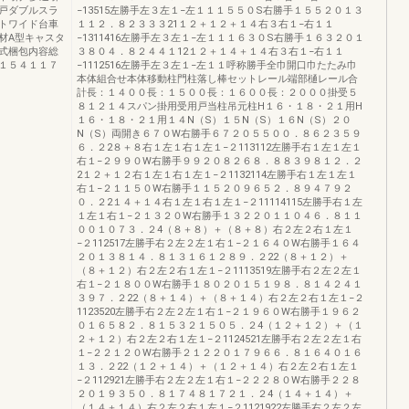
戸ダブルスラ
−13515左勝手左３左１−左１１１５５０S右勝手１５５２０１３
トワイド台車
１１２．８２３３３21１２＋１２＋１４右３右１−右１１
材A型キャスタ
−1311416左勝手左３左１−左１１１６３０S右勝手１６３２０１
式梱包内容総
３８０４．８２４４１12１２＋１４＋１４右３右１−右１１
１５４１１７
−1112516左勝手左３左１−左１１呼称勝手全巾開口巾たたみ巾
本体組合せ本体移動柱門柱落し棒セットレール端部樋レール合
計長：１４００長：１５００長：１６００長：２０００掛受５
８１２１４スパン掛用受用戸当柱吊元柱H１６・１８・２１用H
１６・１８・２１用１４N（S）１５N（S）１６N（S）２０
N（S）両開き６７０W右勝手６７２０５５００．８６２３５９
６．２2８＋８右１左１右１左１−２113112左勝手右１左１左１
右１−２９９０W右勝手９９２０８２６８．８８３９８１２．２
2１２＋１２右１左１右１左１−２1132114左勝手右１左１左１
右１−２１１５０W右勝手１１５２０９６５２．８９４７９２
０．２2１４＋１４右１左１右１左１−２11114115左勝手右１左
１左１右１−２１３２０W右勝手１３２２０１１０４６．８１１
００１０７３．２4（８＋８）＋（８＋８）右２左２右１左１
−２112517左勝手右２左２左１右１−２１６４０W右勝手１６４
２０１３８１４．８１３１６１２８９．２22（８＋１２）＋
（８＋１２）右２左２右１左１−２1113519左勝手右２左２左１
右１−２１８００W右勝手１８０２０１５１９８．８１４２４１
３９７．２22（８＋１４）＋（８＋１４）右２左２右１左１−２
1123520左勝手右２左２左１右１−２１９６０W右勝手１９６２
０１６５８２．８１５３２１５０５．２4（１２＋１２）＋（１
２＋１２）右２左２右１左１−２1124521左勝手右２左２左１右
１−２２１２０W右勝手２１２２０１７９６６．８１６４０１６
１３．２22（１２＋１４）＋（１２＋１４）右２左２右１左１
−２112921左勝手右２左２左１右１−２２２８０W右勝手２２８
２０１９３５０．８１７４８１７２１．２4（１４＋１４）＋
（１４＋１４）右２左２右１左１−２1121922左勝手右２左２左