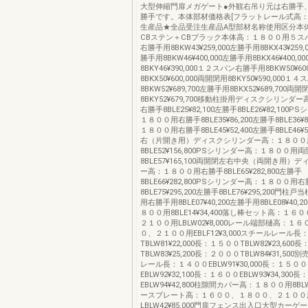
大型伸縮門扉メガゲート●外観右吊り元は右勝手
勝手です。本体部材価格表[フラットレール式高：
生産品★全品受注生産品A型部材名称使用区分本
CBステン＋CBブラック本体高：１８００用５ス
右勝手用8BKW43¥259,000左勝手用8BKX43¥259
勝手用8BKW46¥400,000左勝手用8BKX46¥400,
8BKY46¥390,000１２スパン右勝手用8BKW50¥60
8BKX50¥600,000両開閉用8BKY50¥590,000
8BKW52¥689,700左勝手用8BKX52¥689,700両開
8BKY52¥679,700移動柱掛用ディスクシリンダ
右勝手8BLE25¥82,100左勝手8BLE26¥82,100
１８００用右勝手8BLE35¥86,200左勝手8BLE36¥
１８００用右勝手8BLE45¥52,400左勝手8BLE46¥
右（片開き用）ディスクシリンダー高：１８００
8BLE52¥156,800PSシリンダー高：１８００用
8BLE57¥165,100両開閉左右中央（両開き用）
ー高：１８００用右勝手8BLE65¥282,800左勝手
8BLE66¥282,800PSシリンダー高：１８００用
8BLE75¥295,200左勝手8BLE76¥295,200門
用右勝手用8BLE07¥40,200左勝手用8BLE08¥40
８００用8BLE14¥34,400落し棒セット高：１
２１００用LBLW02¥8,000レール端部樋高：１
０、２１００用EBLF12¥3,000スチールレール長
TBLW81¥22,000長：１５００TBLW82¥23,60
TBLW83¥25,200長：２０００TBLW84¥31,50
レール長：１４００EBLW91¥30,000長：１５００
EBLW92¥32,100長：１６００EBLW93¥34,300
EBLW94¥42,800柱隙間カバー高：１８００用8BLW1
ースプレート高：１６００、１８００、２１００
LBLW42¥85,000門扉フェンス出入口大型カー