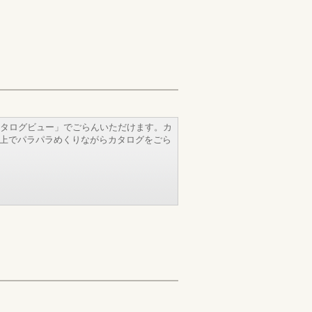
タログビュー」でごらんいただけます。カ
b上でパラパラめくりながらカタログをごら