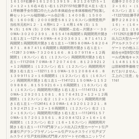
１６１０F右勝手１６１２０１３９１９．８２１２６121５＋１
右勝手２００２０
２＋１２＋１６右４右１−右１１21211519左勝手左４左１−左１
２＋１６）＋（１
１呼称勝手全巾開口巾たたみ巾本体組合せ本体移動柱門柱落し
６スパン）左１（
棒セットレール端部樋レール合計長：１４００長：１５００
−1122720左
長：１６００長：２０００掛受５８１２１６スパン掛用受用戸
勝手２２８２０１
当柱吊元柱H１２・１４用H１２・１４用１４N（S）１５
１６）＋（１６＋
N（S）１６N（S）２０N（S）両開閉︵左右︵片開き︶︶３０
パン）左１（１６
０WA−３０２０２３９１．８５５４1８両開閉１両開閉用片開き
−1112921左
１右１左１−−127４４０WA−４４２０３６３１．８７１４1１２
出入口大型カーゲ
両開閉１両開閉用片開き１右１左１−−138５８０WA−５８２０４
戸マルチスライド
８７１．８８７４1１６両開閉１両開閉用片開き１右１左１−
ゲートその他ユニ
−1128７３０WA−７３２０６１６６．８１０７９11８＋１２両
組合せA型B型C
開閉１（８スパン）右１（１２スパン）両開閉用片開き１右１
ール式角地キャス
左１−−111210８７０WA−８７２０７４０６．８１２３９2１２
１１４８１１５１
＋１２両開閉１（１２スパン）右１（１２スパン）両開閉用片
は部材標準価格で
開き１右１左１−−13211１０１０WA−１０１２０８６４６．８
れておりません。
１３９９11１２＋１６両開閉１（１２スパン）右１（１６スパ
工上のご注意」を
ン）両開閉用片開き１右１左１−−114112１１５０WA−１１５２
1161
０９８８６．８１５５９2１６＋１６両開閉１（１６スパン）右
１（１６スパン）両開閉用片開き１右１左１−−1114113１２９
０WA−１２９２０１１０８１．８１７６４3１２＋１２＋１２両
開閉１（１２スパン）右２（１２＋１２スパン）両開閉用片開
き１右１左１−−112414１４３０WA−１４３２０１２３２１．８
１９２４21１２＋１２＋１６両開閉１（１２スパン）右２（１
２＋１６スパン）両開閉用片開き１右１左１−−1112415１５７
０WA−１５７２０１３５６１．８２０８４12１２＋１６＋１６
両開閉１（１２スパン）右２（１６＋１６スパン）両開閉用片
開き１右１左１−−11715門扉フェンス出入口大型カーゲート引戸
多連引戸グランプラザノンレール引戸マルチスライド引戸ダブ
ルスライド引戸支柱回転式門扉メガゲートその他ユニットワイ