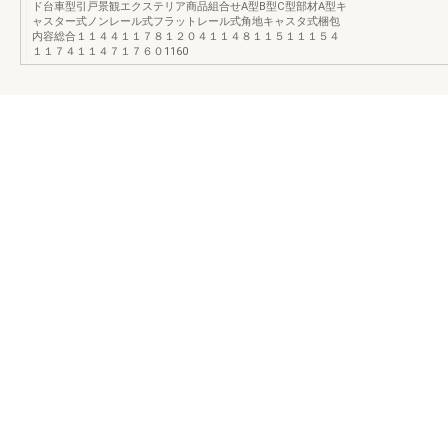
ド台車型引戸景観エクステリア商品組合せA型B型C型部材A型キ
ャスター式ノンレール式フラットレール式角地キャスタ式梱包
内容総合１１４４１１７８１２０４１１４８１１５１１１５４
１１７４１１４７１７６０1160