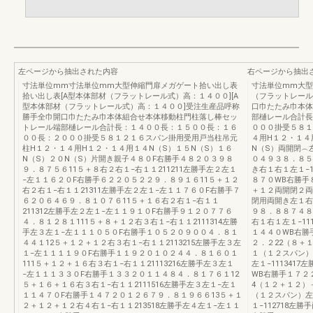
左ページから抽出された内容
右ページから抽出
寸法単位mm寸法単位mm大型伸縮門扉メガゲート拾い出し表
寸法単位mm大型
拾い出し表[A型本体部材（フラットレール式）高：１４００][A
（フラットレール
型本体部材（フラットレール式）高：１４００]受注生産品呼称
口巾たたみ巾本体
勝手全巾開口巾たたみ巾本体組合せ本体移動柱門柱落し棒セッ
部樋レール合計長
トレール端部樋レール合計長：１４００長：１５００長：１６
０００掛受５８１
００長：２０００掛受５８１２１６スパン掛用受用戸当柱吊元
４用H１２・１４
柱H１２・１４用H１２・１４用１４N（S）１５N（S）１６
N（S）両開閉︵
N（S）２０N（S）片開き親子４８０F右勝手４８２０３９８
０４９３８．８５
９．８７５６11５＋８右２右１−右１１211211左勝手左２左１
き右１右１左１−1
−左１１６２０F右勝手６２２０５２２９．８９１６11５＋１２
８７０WB右勝手
右２右１−右１１21311左勝手左２左１−左１１７６０F右勝手７
＋１２両開閉２両
６２０６４６９．８１０７６11５＋１６右２右１−右１１
閉用両開き左１右
211312左勝手左２左１−左１１９１０F右勝手９１２０７７６
９８．８８７４８
４．８１２８１111５＋８＋１２右３右１−右１１2111314左勝
右１右１左１−11
手左３左１−左１１１０５０F右勝手１０５２０９００４．８１
１４４０WB右勝
４４１12５＋１２＋１２右３右１−右１１2113215左勝手左３左
２．２22（８＋
１−左１１１１９０F右勝手１１９２０１０２４４．８１６０１
１（１２スパン）
111５＋１２＋１６右３右１−右１１21113216左勝手左３左１
左１−111341
−左１１１３３０F右勝手１３３２０１１４８４．８１７６１12
WB右勝手１７２
５＋１６＋１６右３右１−右１１2111516左勝手左３左１−左１
4（１２＋１２）
１１４７０F右勝手１４７２０１２６７９．８１９６６13５＋１
（１２スパン）左
２＋１２＋１２右４右１−右１１213518左勝手左４左１−左１１
１−112718左