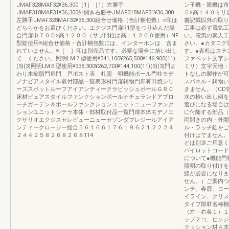
JMAF328MAF32¥36,300［1］［1］左勝手
ン子機・親機は市
JMAF318MAF31¥36,300外開き右勝手JMAF318MAF31¥36,300
５×高１４０ミリ
左勝手JMAF328MAF32¥36,300組合せ価格（合計梱包数）○印は
書記載以外の取り
どちらかをお選びください。エクジス門扉R1型をつり込んだ場
工事は必ず電気工
合門扉巾７００×高１２００（サブ門柱は高：１２００使用）NF
い。電気の素人工
型錠使用※組合せ価格・合計梱包数には、インターホンは 含ま
さい。●カタログ
れていません。※［ ］印は別売品です。必要な場合に拾い出し
す。●表札はステ
て ください。照明LM７型使用¥341,100¥265,500¥146,900(11)
ファベット文字シ
(9)(3)照明LM６型使用¥338,300¥262,700¥144,100(11)(9)(3)門ま
ミリ）文字天地：
わり木樹脂門扉門 戸ポスト表 札照 明機能ポール門柱モデ
トなしの製作が可
ノナビアスタイル取付部品一覧表形材門扉鋳物門扉有田焼シリ
スパネル・鋳物い
ーズスポットルーフアイアンティークラピッシュポールＧＲＣ
きません。（C
床材ピュアスタイルファンクションポールナチュランドアプロ
次の拾い出し例を
ーチガーデン＆ポールファンクションユニットニューファンク
選びになる場合は
ションユニットシテラ本体・部材取付品一覧門扉本体モデノエ
に付随する部品（
クサリオエクジスセレビューニューセゾンダプレジールアイア
両開きの内・外開
ンティークロージー総合５６１６６１７６１９６２１２２２４
ル・ラッチ錠をご
２４４２５８２６８２６８114
付けはでません。
どは別途ご用意く
パイロットコード
について●機能門
照明の取り付けを
線が必要になりま
せん。）ご案内つ
ンテ、春霞、ロー
イライン、クリス
タイプ部材名称梱
（左・右各１）１
ップ２コ、ヒンジ
クッション材４本