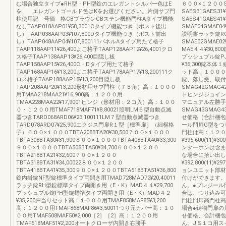
む場合独立タイプ●RH型・PH型錠のエレガントシルバー色はE
６００×１２００SA
を、 エレガントゴールド色はKをお選びください。片側サブ門
SAES31GAES3
柱使用記 号価 格CBブラウンCBステン機能門柱Aタイプ機能
SAES41GAES
なしTAAP018AAP01¥58,3001Cタイプ機能つき（ポスト後出
SMAE04GMAE
し）TAAP038AAP03¥107,800Dタイプ機能つき（ポスト前出
説明書ラッチ錠R
し）TAAP048AAP04¥107,800111パネルAタイプ用たて格子
SMAE02GMAE
TAAP118AAP11¥26,400よこ格子TAAP128AAP12¥26,4001クロ
MAE４４¥30,
ス格子TAAP138AAP13¥26,400目隠し板
プッシュプル錠P
TAAP158AAP15¥26,400C・Dタイプ用たて格子
¥36,300錠
TAAP168AAP16¥13,200よこ格子TAAP178AAP17¥13,200111ク
ット高：１０００・１
ロス格子TAAP188AAP18¥13,200目隠し板
錠、落し受、取付
TAAP208AAP20¥13,200形材用サブ門柱（７５角）高：１０００
SMAG42GMAG
用TMAA218MAA21¥16,900高：１２００用
トヒンジジョイン
TMAA228MAA22¥17,9001ヒンジ（形材用：２コ入）高：１００
マニュアル左勝手SM
０・１２００用TMAF718MAF71¥8,80021照明LM６型自動点滅
SMAG43GMAG43
器つきTARD068ARD06¥23,100111LM７型自動点滅器つき
せ価格（合計梱包
TARD078ARD07¥25,900エクジス門扉R１型［標準扉］（細横格
ール門扉G型をつ
子）６００×１０００TBTA208BTA20¥30,500７００×１０００
門柱は高：１２０
TBTA308BTA30¥31,900８００×１０００TBTA408BTA40¥33,300
¥395,600(11)
９００×１０００TBTA508BTA50¥34,700６００×１２００
ンターホンは含ま
TBTA218BTA21¥32,600７００×１２００
な場合に拾い出し
TBTA318BTA31¥34,00022８００×１２００
¥392,800(11)¥2
TBTA418BTA41¥35,300９００×１２００TBTA518BTA51¥36,800
ョンユニット部材
錠内掛錠NF型錠標準タイプ両開き用TMAD728MAD72¥20,40011
付けができます。
ラッチ錠RH型錠標準タイプ両開き用（E・K）MAD４４¥29,700
ん。●プレジール
プッシュプル錠PH型錠標準タイプ両開き用（E・K）MAD４２
合は、つり込み可
¥35,200戸当りセット高：１０００用TMAF858MAF85¥3,200
門柱門扉高門柱高
高：１２００用TMAF868MAF86¥3,50011つり元カバー高：１０
場合●鋳物門扉の
００用TMAF508MAF50¥2,000［2］［2］高：１２００用
せ価格、合計梱包
TMAF518MAF51¥2,200オートクローザ内開き右勝手
ん。JIS１コ用