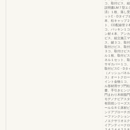
コ、取付ビス、組
説明書LM７型エ
済）１枚、落し受
ットC・Dタイプ
本、柱キャップ２
ト、CD配線管２
コ、パッキン１コ
ン材４本、アンカ
ビス、組立施工マ
ス、鍵３コ、取付
取付けビス、取付
３コ、取付けビス
ル１枚、取付ビス
ネル１セット、取
サギカバー１コ、
取付ビスC・Dタ
（メッシュパネル
ス）オートクロー
イント金物１コ、
ル形材用サブ門柱
書、手引きヒンジ
門まわり木樹脂門
モデノナビアスタ
有田焼シリーズス
ールＧＲＣ床材ピ
ンドアプローチガ
ーファンクション
ノエクサリオエク
イアンティークロ
２４２４４２５８