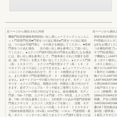
左ページから抽出された内容
右ページから抽出
機能門柱部材価格表部材拾い出し例ニューファンクションユニ
部材名称使用区分
ット門扉高門柱高■門扉をつり込む場合●門扉をつり込む場合
PH型錠のエレガ
は、つり込み可能門扉と その高さを確認してください。■形材
はKをお選びくだ
門扉をつり込む場合、 次の拾い出し例を参考にして拾い出し
つき梱包内容プレ
てください。●エクジス門扉R1型以外の門扉をお選びになる場合
サブ門柱使用記 
には、拾い出し例を参考にして、門扉本体とそれに付随する部
プ機能なしLAAP0
品（錠・戸当り）を変えて拾い出してください。●エクジス門扉
き（ポスト後出し）L
（高：１６タイプ）、エクジス門扉大型タイプ（高：１８・２
（ポスト前出し）LA
０タイプ）はつり込むことができません。●ニューファンクショ
物クロスLAAP31
ンユニットとの組み合わせで、片・３・４枚開きはできませ
ト取付ビス鋳物いげた
ん。また片側サブ門柱使用時も片・３・４枚開き納まりはでき
物クロスLAAP33G
ません。●オートクローザの取り付けができます。モデノ・エク
LAAP34GAAP
サリオ・エクジス門扉は、両開きの内・外開きに取り付けがで
０用LMAB51GM
きます。必ずプッシュプル・ラッチ錠をご使用ください。ただ
２組戸当り１セット高
し、つり元カバーの取り付けはでません。総合価格表、モデノ
ンジ（鋳物用）高
門扉：166∼173頁、エクサリオ門扉：177∼181頁、エクジス門
SMAG31GMAG
扉：196∼211頁を参照ください。5月発売つり込み可能門扉形材
明書、戸当り照明
門扉エクサリオ、エクジス（大型タイプを除く）、涼雅、モデ
SARD06SARD0
ノニューセゾンダ、セレビューの高：１０００・１２００タイ
書LM７型自動点滅器
プ部材名称使用区分（巾×高）mm門柱・パネル・門扉照明・表
扉G型（標準扉）６０
札・ポスト・インターホン加工つきエクジス門扉R１型をつり込
１枚孔フサギビス２コ