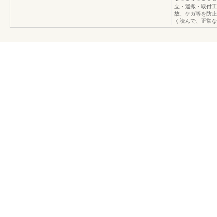
立・運搬・取付工
故、ケガ等を防止
く読んで、正常な