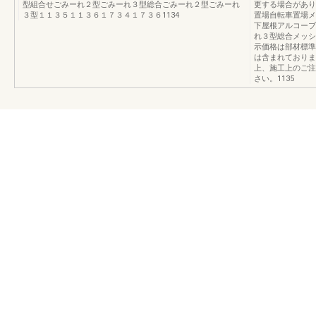
型組合せごみーれ２型ごみーれ３型総合ごみーれ２型ごみーれ
更する場合があり
３型１１３５１１３６１７３４１７３６1134
置場自転車置場メ
下屋根アルコーブ
れ３型総合メッシ
示価格は部材標準
は含まれておりま
上、施工上のご注
さい。1135