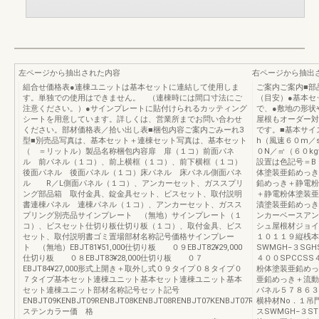
左ページから抽出された内容
右ページから抽出
組合せ価格表●連棟ユニットは基本セットに連結して使用しま
ご案内ご案内■部
す。単独での使用はできません。 （連棟時には間口寸法にご
（目安）●基本セ
注意ください。）●サインプレートに貼付けられるカッティング
で、●敷地の形状
シートを用意しています。詳しくは、営業所までお問い合わせ
屋根もオーダー対
ください。部材価格表／拾い出し表■梱包内容ご案内ごみーれ3
です。■基本サ
型■別売品写真は、基本セット＋連棟セット写真は、基本セット
h（風速６０m／
（ ＝リットル）製品名称梱包内容扉 扉（１コ）前面パネ
０N／㎡（６０k
ル 前パネル（１コ）、前上横框（１コ）、前下横框（１コ）
設置は色記号＝B
後面パネル 後面パネル（１コ）床パネル 床パネル側面パネ
体塗装亜鉛めっき
ル R／L側面パネル（１コ）、アンカーセット、ガススプリ
鉛めっき＋静電粉
ング部品箱 取付金具、錠金具セット、ビスセット、取付説明
＋静電粉体塗装亜
書連棟パネル 連棟パネル（１コ）、アンカーセット、ガスス
漬塗装亜鉛めっき
プリング別売品サインプレート （無地）サインプレート（１
ンカーベースアン
コ）、ビスセット仕切り板仕切り板（１コ）、取付金具、ビス
シュ屋根材ジョイ
セット、取付説明書ゴミ置場部材名称記号価格サインプレー
１０１１９縦桟本
ト （無地）EBJT81¥51,000仕切り板 ０９EBJT82¥29,000
SWMGH−３SGH
仕切り板 ０８EBJT83¥28,000仕切り板 ０７
４００SPCCS
EBJT84¥27,000形式上開き＋取外し式０９タイプ０８タイプ０
粉体塗装亜鉛めっ
７タイプ基本セット連棟ユニット基本セット連棟ユニット基本
亜鉛めっき＋流動
セット連棟ユニット部材名称記号セット記号
パネル５７８６３
ENBJT09KENBJT09RENBJT08KENBJT08RENBJT07KENBJT07R
横枠材No．１吊
ステンカラー価 格
スSWMGH−３S