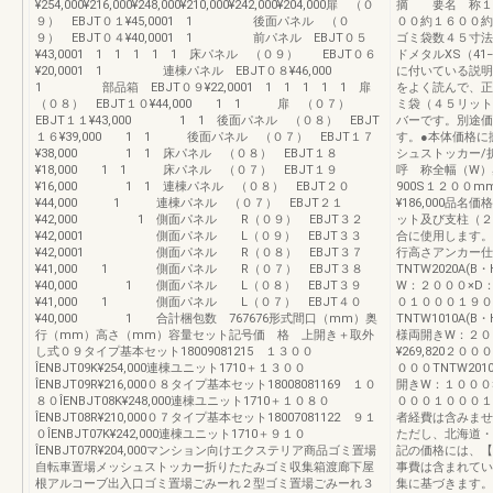
¥254,000¥216,000¥248,000¥210,000¥242,000¥204,000扉 （０
摘 要名 称１
９） EBJT０１¥45,0001 1 後面パネル （０
００約１６００約
９） EBJT０４¥40,0001 1 前パネル EBJT０５
ゴミ袋数４５寸法
¥43,0001 1 1 1 1 1 床パネル （０９） EBJT０６
ドメタルXS（41
¥20,0001 1 連棟パネル EBJT０８¥46,000
に付いている説明
1 部品箱 EBJT０９¥22,0001 1 1 1 1 1 扉
をよく読んで、正
（０８） EBJT１０¥44,000 1 1 扉 （０７）
ミ袋（４５リット
EBJT１１¥43,000 1 1 後面パネル （０８） EBJT
バーです。別途価
１６¥39,000 1 1 後面パネル （０７） EBJT１７
す。●本体価格に
¥38,000 1 1 床パネル （０８） EBJT１８
シュストッカー/
¥18,000 1 1 床パネル （０７） EBJT１９
呼 称全幅（W）
¥16,000 1 1 連棟パネル （０８） EBJT２０
900S１２００
¥44,000 1 連棟パネル （０７） EBJT２１
¥186,000品名
¥42,000 1 側面パネル R（０９） EBJT３２
ット及び支柱（２本
¥42,0001 側面パネル L（０９） EBJT３３
合に使用します。
¥42,0001 側面パネル R（０８） EBJT３７
行高さアンカー仕
¥41,000 1 側面パネル R（０７） EBJT３８
TNTW2020A(
¥40,000 1 側面パネル L（０８） EBJT３９
W：２０００×D：１
¥41,000 1 側面パネル L（０７） EBJT４０
０１０００１９０
¥40,000 1 合計梱包数 767676形式間口（mm）奥
TNTW1010A(
行（mm）高さ（mm）容量セット記号価 格 上開き＋取外
様両開きW：２００
し式０９タイプ基本セット18009081215 １３００
¥269,820２
ÎENBJT09K¥254,000連棟ユニット1710＋１３００
０００TNTW201
ÎENBJT09R¥216,000０８タイプ基本セット18008081169 １０
開きW：１０００×D
８０ÎENBJT08K¥248,000連棟ユニット1710＋１０８０
０００１０００１
ÎENBJT08R¥210,000０７タイプ基本セット18007081122 ９１
者経費は含みませ
０ÎENBJT07K¥242,000連棟ユニット1710＋９１０
ただし、北海道・
ÎENBJT07R¥204,000マンション向けエクステリア商品ゴミ置場
記の価格には、【
自転車置場メッシュストッカー折りたたみゴミ収集箱渡廊下屋
事費は含まれてい
根アルコーブ出入口ゴミ置場ごみーれ２型ゴミ置場ごみーれ３
集に基づきます。