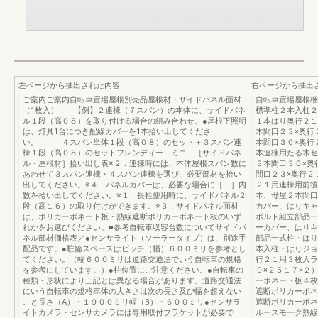
左ページから抽出された内容
右ページから抽出
ご案内ご案内自転車置場屋根別売品屋根材・サイドパネル面材
自転車置場屋根梱
（1枚入） 【例】２連棟（７スパン）の本体に、サイドパネ
標準柱２本入柱２
ル１段（高０８）を取り付ける場合の組み合わせ。●屋根下照明
１本はり奥行２１
は、灯具1台につき配線カバーを1本拾い出してくださ
木間口２３×奥行
い。 ４スパン単体１段（高０８）のセット＋３スパン連
本間口３０×奥行
棟１段（高０８）のセットフレンディー ミニ ［サイドパネ
本連棟用たる木セ
ル・屋根材］拾い出し表※２．連棟時には、本体屋根スパン数に
３本間口３０×奥
あわせて３スパン連棟・４スパン連棟を選び、必要部材を拾い
間口２３×奥行２
出してください。※４．パネルカバーは、必要な場合に［ ］内
２１用連棟用前後
数を拾い出してください。※１．長柱使用時に、サイドパネル２
本、母屋２本間口
段（高１６）の取り付けができます。※３．サイドパネル面材
カバー、はりキャ
は、ポリカーボネート板・熱線遮断ポリカーボネート板のいず
ボルト組立部品一
れかをお選びください。■参考自転車収容台数についてサイドパ
ーカバー、はりキ
ネル部材価格表／●センサライト（ソーラータイプ）は、別途手
部品一式柱・はり
配品です。●駐輪スペースはピッチ（幅）６００ミリを参考とし
本入柱・はりジョ
てください。（幅６００ミリは道路交通法でいう自転車の規格
行２１用３枚入ラ
を参考にしています。）●柱位置にご注意ください。●自転車の
０×２５１７×２
種類・形状により上記とは異なる場合があります。道路交通法
ーボネート板４枚
にいう自転車の規格車体の大きさは次の長さ及び幅を超えない
遮断ポリカーボネ
こと長さ（A）・１９００ミリ幅（B）・６００ミリ●センサラ
遮断ポリカーボネ
イトカメラ・センサカメラには専用取付ブラケットが必要で
ルースモーク熱線