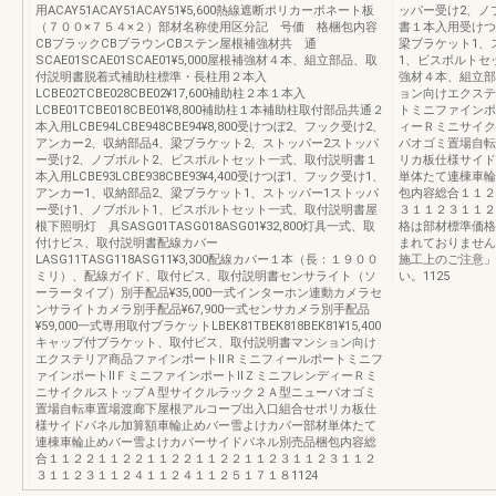
用ACAY51ACAY51ACAY51¥5,600熱線遮断ポリカーボネート板
ッパー受け2、ノ
（７００×７５４×２）部材名称使用区分記 号価 格梱包内容
書１本入用受けつ
CBブラックCBブラウンCBステン屋根補強材共 通
梁ブラケット1、
SCAE01SCAE01SCAE01¥5,000屋根補強材４本、組立部品、取
1、ビスボルトセ
付説明書脱着式補助柱標準・長柱用２本入
強材４本、組立部
LCBE02TCBE028CBE02¥17,600補助柱２本１本入
ョン向けエクステ
LCBE01TCBE018CBE01¥8,800補助柱１本補助柱取付部品共通２
トミニファインポ
本入用LCBE94LCBE948CBE94¥8,800受けつぼ2、フック受け2、
ィーＲミニサイク
アンカー2、収納部品4、梁ブラケット2、ストッパー2ストッパ
パオゴミ置場自転
ー受け2、ノブボルト2、ビスボルトセット一式、取付説明書１
リカ板仕様サイド
本入用LCBE93LCBE938CBE93¥4,400受けつぼ1、フック受け1、
単体たて連棟車輪
アンカー1、収納部品2、梁ブラケット1、ストッパー1ストッパ
包内容総合１１２
ー受け1、ノブボルト1、ビスボルトセット一式、取付説明書屋
３１１２３１１２
根下照明灯 具SASG01TASG018ASG01¥32,800灯具一式、取
格は部材標準価格
付けビス、取付説明書配線カバー
まれておりません
LASG11TASG118ASG11¥3,300配線カバー１本（長：１９００
施工上のご注意」
ミリ）、配線ガイド、取付ビス、取付説明書センサライト（ソ
い。1125
ーラータイプ）別手配品¥35,000一式インターホン連動カメラセ
ンサライトカメラ別手配品¥67,900一式センサカメラ別手配品
¥59,000一式専用取付ブラケットLBEK81TBEK818BEK81¥15,400
キャップ付ブラケット、取付ビス、取付説明書マンション向け
エクステリア商品ファインポートⅡＲミニフィールポートミニフ
ァインポートⅡＦミニファインポートⅡＺミニフレンディーＲミ
ニサイクルストップＡ型サイクルラック２Ａ型ニューパオゴミ
置場自転車置場渡廊下屋根アルコーブ出入口組合せポリカ板仕
様サイドパネル加算額車輪止めバー雪よけカバー部材単体たて
連棟車輪止めバー雪よけカバーサイドパネル別売品梱包内容総
合１１２２１１２２１１２２１１２２１１２３１１２３１１２
３１１２３１１２４１１２４１１２５１７１８1124