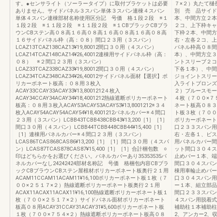
す。●センサライト（ソーラータイプ）に取付ブラケットは必要
７×２）丸たて樋
ありません。サイドパネル３スパン単体３スパン連棟４スパン
別 売 品サイド
単体４スパン連棟部材名称使用区分記 号価 格１段２段 ※１
本、中間方立２本
１段２段 ※１１段２段 ※１１段２段 ※１CBブラックCBブラ
２コ、上下枠キャ
ウンCBステン高０８高１６高０８高１６高０８高１６高０８高
下枠２本、中間方
１６サイドパネル枠（高：０８）間口２３用（３スパン）
右・左各２コ、上
LCAZ13TCAZ138CAZ13¥19,80012間口３０用（４スパン）
パネル枠高０８間
LCAZ14TCAZ148CAZ14¥26,40012連棟用サイドパネル枠（高：
本）、中間方立３
０８） ※２間口２３用（３スパン）
ントスリーブ２コ
LCAZ33TCAZ338CAZ33¥19,80012間口３０用（４スパン）
下各１本）、中間
LCAZ34TCAZ348CAZ34¥26,40012サイドパネル面材【選択】ポ
ジョイントスリー
リカーボネート板高：０８用３枚入
入ライトブロンズ
ACAY33CCAY33ACAY33¥13,8001212４枚入
２）ブルースモー
ACAY34CCAY34ACAY34¥18,4001212熱線遮断ポリカーボネート
４枚（７００×７
板高：０８用３枚入ACAY53ACAY53ACAY53¥13,8001212※３４
ネート板高０８３
枚入ACAY54ACAY54ACAY54¥18,4001212パネルカバー※４間口
ト板３枚（７００
２３用（３スパン）LCBB43TCBB438CBB43¥13,200［1］［1］
ポリカーボネート
間口３０用（４スパン）LCBB44TCBB448CBB44¥15,400［1］
口２３３スパン用
［1］連棟用パネルカバー※４間口２３用（３スパン）
右・左各１、ビス
LCAS86TCAS868CAS86¥13,200［1］［1］間口３０用（４スパ
用パネルカバー間
ン）LCAS87TCAS878CAS87¥15,400［1］［1］合計梱包数 ○
ット間口３０４ス
印はどちらかをお選びください。パネルカバーあり35353535パ
止めバー１本、端
ネルカバーなし24242424部材名称記 号価 格梱包内容CBブラ
間口３０４スパン
ックCBブラウンCBステン屋根材ポリカーボネート板奥行２１用
棟用車輪止めバー
ACAM11CCAM11ACAM11¥16,100ポリカーボネート板１枚（７
口３０４スパン用
００×２５１７×２）熱線遮断ポリカーボネート板奥行２１用
ー１本、組立部品
ACAX11ACAX11ACAX11¥16,100熱線遮断ポリカーボネート板１
間口２３３スパン
枚（７００×２５１７×２）サイドパネル面材ポリカーボネート
４スパン用脱着式
板高０８用ACAY31CCAY31ACAY31¥5,600ポリカーボネート板
補助柱１本補助柱
１枚（７００×７５４×２）熱線遮断ポリカーボネート板高０８
2、アンカー2、