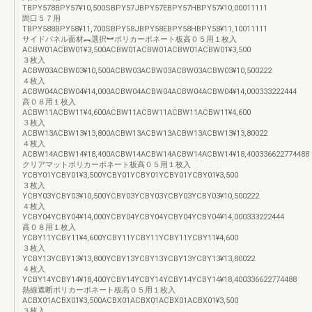
TBPY578BPY57¥10,500SBPY57JBPY57EBPY57HBPY57¥10,00011111
間口５７用
TBPY588BPY58¥11,700SBPY58JBPY58EBPY58HBPY58¥11,10011111
サイドパネル面材︻選択︼ポリカーボネート板高０５用１枚入
ACBW01ACBW01¥3,500ACBW01ACBW01ACBW01ACBW01¥3,500
３枚入
ACBW03ACBW03¥10,500ACBW03ACBW03ACBW03ACBW03¥10,500222
４枚入
ACBW04ACBW04¥14,000ACBW04ACBW04ACBW04ACBW04¥14,000333222444
高０８用１枚入
ACBW11ACBW11¥4,600ACBW11ACBW11ACBW11ACBW11¥4,600
３枚入
ACBW13ACBW13¥13,800ACBW13ACBW13ACBW13ACBW13¥13,80022
４枚入
ACBW14ACBW14¥18,400ACBW14ACBW14ACBW14ACBW14¥18,400336622774488
クリアマットポリカーボネート板高０５用１枚入
YCBY01YCBY01¥3,500YCBY01YCBY01YCBY01YCBY01¥3,500
３枚入
YCBY03YCBY03¥10,500YCBY03YCBY03YCBY03YCBY03¥10,500222
４枚入
YCBY04YCBY04¥14,000YCBY04YCBY04YCBY04YCBY04¥14,000333222444
高０８用１枚入
YCBY11YCBY11¥4,600YCBY11YCBY11YCBY11YCBY11¥4,600
３枚入
YCBY13YCBY13¥13,800YCBY13YCBY13YCBY13YCBY13¥13,80022
４枚入
YCBY14YCBY14¥18,400YCBY14YCBY14YCBY14YCBY14¥18,400336622774488
熱線遮断ポリカーボネート板高０５用１枚入
ACBX01ACBX01¥3,500ACBX01ACBX01ACBX01ACBX01¥3,500
３枚入