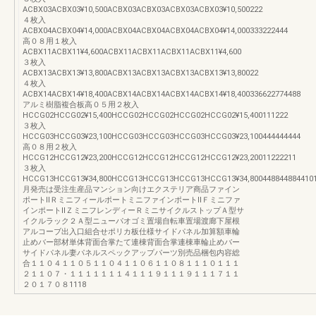
ACBX03ACBX03¥10,500ACBX03ACBX03ACBX03ACBX03¥10,500222
４枚入
ACBX04ACBX04¥14,000ACBX04ACBX04ACBX04ACBX04¥14,000333222444
高０８用１枚入
ACBX11ACBX11¥4,600ACBX11ACBX11ACBX11ACBX11¥4,600
３枚入
ACBX13ACBX13¥13,800ACBX13ACBX13ACBX13ACBX13¥13,80022
４枚入
ACBX14ACBX14¥18,400ACBX14ACBX14ACBX14ACBX14¥18,400336622774488
アルミ樹脂複合板高０５用２枚入
HCCG02HCCG02¥15,400HCCG02HCCG02HCCG02HCCG02¥15,400111222
３枚入
HCCG03HCCG03¥23,100HCCG03HCCG03HCCG03HCCG03¥23,100444444444
高０８用２枚入
HCCG12HCCG12¥23,200HCCG12HCCG12HCCG12HCCG12¥23,20011222211
３枚入
HCCG13HCCG13¥34,800HCCG13HCCG13HCCG13HCCG13¥34,800448844884410
月発売は受注生産品マンション向けエクステリア商品ファイン
ポートⅡＲミニフィールポートミニファインポートⅡＦミニファ
インポートⅡＺミニフレンディーＲミニサイクルストップＡ型サ
イクルラック２Ａ型ニューパオゴミ置場自転車置場渡廊下屋根
アルコーブ出入口組合せポリカ板仕様サイドパネル加算額車輪
止めバー部材単体背面合掌たて連棟背面合掌連棟車輪止めバー
サイドパネル妻パネルスペックアップパーツ別売品梱包内容総
合１１０４１１０５１１０４１１０６１１０８１１１０１１１
２１１０７・１１１１１１１４１１１９１１１９１１１７１１
２０１７０８1118