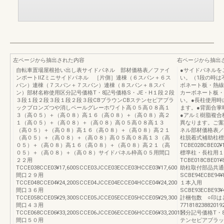
左ページから抽出された内容
右ページから抽出
自転車置場屋根拾い出し表サイドパネル 部材価格表／ファイ
●サイドパネルを
ンポートⅡZミニサイドパネル ［片側］連棟（６スパン＋６ス
い。（1段の時は
パン）連棟（７スパン＋７スパン）連棟（８スパン＋８スパ
ボネート板・熱線
ン）部材名称使用区分記号価格T・8記号価格S・JE・H１段２段
カーボネート板・
３段１段２段３段１段２段３段CBブラウンCBステンセピアブラ
い。●長柱使用時
ックブロンズつや消しペールグレーホワイト高０５高０８高１
ます。●背面合掌
３（高０５）＋（高０８）高１６（高０８）＋（高０８）高２
●アルミ樹脂複合
１（高０５）＋（高０８）＋（高０８）高０５高０８高１３
異なります。ご案
（高０５）＋（高０８）高１６（高０８）＋（高０８）高２１
ネル部材価格表／
（高０５）＋（高０８）＋（高０８）高０５高０８高１３（高
柱脱着式補助柱標
０５）＋（高０８）高１６（高０８）＋（高０８）高２１（高
TCBE028CBE02¥1
０５）＋（高０８）＋（高０８）サイドパネル枠高０５用間口
標準柱・長柱用１
２２用
TCBE018CBE01¥
TCCE038CCE03¥17,600SCCE03JCCE03ECCE03HCCE03¥17,600
助柱取付部品共通
間口２９用
SCBE94ECBE94¥8
TCCE048CCE04¥24,200SCCE04JCCE04ECCE04HCCE04¥24,200
１本入用
間口３６用
SCBE93ECBE93¥
TCCE058CCE05¥29,300SCCE05JCCE05ECCE05HCCE05¥29,300
計梱包数 ○印は
間口４３用
77181823882
TCCE068CCE06¥33,200SCCE06JCCE06ECCE06HCCE06¥33,200111
区分記号価格T・
間口５０用
テンセピアブラッ