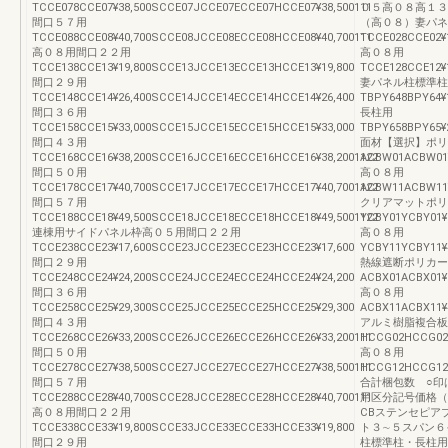
TCCE078CCE07¥38,500SCCE07JCCE07ECCE07HCCE07¥38,500111
０５高０８高１３
間口５７用
（高０８）妻パネ
TCCE088CCE08¥40,700SCCE08JCCE08ECCE08HCCE08¥40,700111
TCCE028CCE02¥
高０８用間口２２用
高０８用
TCCE138CCE13¥19,800SCCE13JCCE13ECCE13HCCE13¥19,800
TCCE128CCE12¥
間口２９用
妻パネル柱標準柱
TCCE148CCE14¥26,400SCCE14JCCE14ECCE14HCCE14¥26,400
TBPY648BPY64¥
間口３６用
長柱用
TCCE158CCE15¥33,000SCCE15JCCE15ECCE15HCCE15¥33,000
TBPY658BPY65¥
間口４３用
面材【選択】ポリ
TCCE168CCE16¥38,200SCCE16JCCE16ECCE16HCCE16¥38,2001122
ACBW01ACBW01
間口５０用
高０８用
TCCE178CCE17¥40,700SCCE17JCCE17ECCE17HCCE17¥40,7001122
ACBW11ACBW11
間口５７用
クリアマットポリ
TCCE188CCE18¥49,500SCCE18JCCE18ECCE18HCCE18¥49,5001122
YCBY01YCBY01¥
連棟用サイドパネル枠高０５用間口２２用
高０８用
TCCE238CCE23¥17,600SCCE23JCCE23ECCE23HCCE23¥17,600
YCBY11YCBY11¥
間口２９用
熱線遮断ポリカー
TCCE248CCE24¥24,200SCCE24JCCE24ECCE24HCCE24¥24,200
ACBX01ACBX01¥
間口３６用
高０８用
TCCE258CCE25¥29,300SCCE25JCCE25ECCE25HCCE25¥29,300
ACBX11ACBX11¥
間口４３用
アルミ樹脂複合板
TCCE268CCE26¥33,200SCCE26JCCE26ECCE26HCCE26¥33,200111
HCCG02HCCG02¥
間口５０用
高０８用
TCCE278CCE27¥38,500SCCE27JCCE27ECCE27HCCE27¥38,500111
HCCG12HCCG12¥
間口５７用
合計梱包数 ○印
TCCE288CCE28¥40,700SCCE28JCCE28ECCE28HCCE28¥40,700111
用区分記号価格（
高０８用間口２２用
CBステンセピア
TCCE338CCE33¥19,800SCCE33JCCE33ECCE33HCCE33¥19,800
ト３∼５スパン６
間口２９用
柱標準柱・長柱用