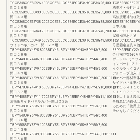
TCCE348CCE34¥26,400SCCE34JCCE34ECCE34HCCE34¥26,400
TCBE228CBE22¥
間口３６用
標準柱・長柱用１
TCCE358CCE35¥33,000SCCE35JCCE35ECCE35HCCE35¥33,000
TCBE218CBE21¥
間口４３用
高強度用補助柱取
TCCE368CCE36¥38,200SCCE36JCCE36ECCE36HCCE36¥38,2001122
SCBE84ECBE84¥
間口５０用
１本入用
TCCE378CCE37¥40,700SCCE37JCCE37ECCE37HCCE37¥40,7001122
SCBE83ECBE83¥
間口５７用
屋根補強材共通
TCCE388CCE38¥49,500SCCE38JCCE38ECCE38HCCE38¥49,5001122
JCAE01ECAE01¥5
サイドパネルカバー間口２２用
母屋固定金具４個
TBPY438BPY43¥5,800SBPY43JBPY43EBPY43HBPY43¥5,500
EBPY22EBPY22¥
間口２９用
合計梱包数695
TBPY448BPY44¥6,800SBPY44JBPY44EBPY44HBPY44¥6,400
ポートⅡＲミニフ
間口３６用
インポートⅡＺミ
TBPY458BPY45¥9,100SBPY45JBPY45EBPY45HBPY45¥8,600
イクルラック２Ａ
間口４３用
アルコーブ出入口
TBPY468BPY46¥9,800SBPY46JBPY46EBPY46HBPY46¥9,30011111
止めバー部材単体
間口５０用
サイドパネル妻パ
TBPY478BPY47¥10,500SBPY47JBPY47EBPY47HBPY47¥10,00011111
合１１０４１１０
間口５７用
２１１０７・１１
TBPY488BPY48¥11,700SBPY48JBPY48EBPY48HBPY48¥11,10011111
２０１７０８表示
連棟用サイドパネルカバー間口２２用
事費及び消費税は
TBPY538BPY53¥5,800SBPY53JBPY53EBPY53HBPY53¥5,500
るために「使用上
間口２９用
扱いをしてください
TBPY548BPY54¥6,800SBPY54JBPY54EBPY54HBPY54¥6,400
間口３６用
TBPY558BPY55¥9,100SBPY55JBPY55EBPY55HBPY55¥8,600
間口４３用
TBPY568BPY56¥9,800SBPY56JBPY56EBPY56HBPY56¥9,30011111
間口５０用