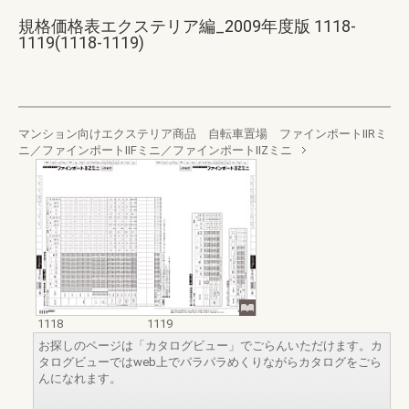
規格価格表エクステリア編_2009年度版 1118-
1119(1118-1119)
マンション向けエクステリア商品 自転車置場 ファインポートⅡRミ
ニ／ファインポートⅡFミニ／ファインポートⅡZミニ
1118
1119
お探しのページは「カタログビュー」でごらんいただけます。カ
タログビューではweb上でパラパラめくりながらカタログをごら
んになれます。