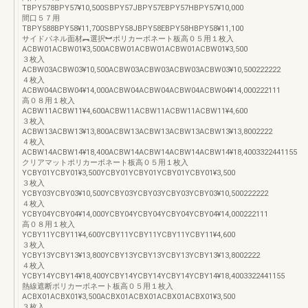
TBPY578BPY57¥10,500SBPY57JBPY57EBPY57HBPY57¥10,000
間口５７用
TBPY588BPY58¥11,700SBPY58JBPY58EBPY58HBPY58¥11,100
サイドパネル面材︻選択︼ポリカーボネート板高０５用１枚入
ACBW01ACBW01¥3,500ACBW01ACBW01ACBW01ACBW01¥3,500
３枚入
ACBW03ACBW03¥10,500ACBW03ACBW03ACBW03ACBW03¥10,500222222
４枚入
ACBW04ACBW04¥14,000ACBW04ACBW04ACBW04ACBW04¥14,000222111
高０８用１枚入
ACBW11ACBW11¥4,600ACBW11ACBW11ACBW11ACBW11¥4,600
３枚入
ACBW13ACBW13¥13,800ACBW13ACBW13ACBW13ACBW13¥13,8002222
４枚入
ACBW14ACBW14¥18,400ACBW14ACBW14ACBW14ACBW14¥18,4003322441155
クリアマットポリカーボネート板高０５用１枚入
YCBY01YCBY01¥3,500YCBY01YCBY01YCBY01YCBY01¥3,500
３枚入
YCBY03YCBY03¥10,500YCBY03YCBY03YCBY03YCBY03¥10,500222222
４枚入
YCBY04YCBY04¥14,000YCBY04YCBY04YCBY04YCBY04¥14,000222111
高０８用１枚入
YCBY11YCBY11¥4,600YCBY11YCBY11YCBY11YCBY11¥4,600
３枚入
YCBY13YCBY13¥13,800YCBY13YCBY13YCBY13YCBY13¥13,8002222
４枚入
YCBY14YCBY14¥18,400YCBY14YCBY14YCBY14YCBY14¥18,4003322441155
熱線遮断ポリカーボネート板高０５用１枚入
ACBX01ACBX01¥3,500ACBX01ACBX01ACBX01ACBX01¥3,500
３枚入