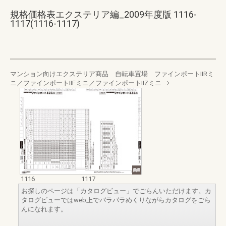
規格価格表エクステリア編_2009年度版 1116-
1117(1116-1117)
マンション向けエクステリア商品 自転車置場 ファインポートⅡRミ
ニ／ファインポートⅡFミニ／ファインポートⅡZミニ
1116
1117
お探しのページは「カタログビュー」でごらんいただけます。カ
タログビューではweb上でパラパラめくりながらカタログをごら
んになれます。