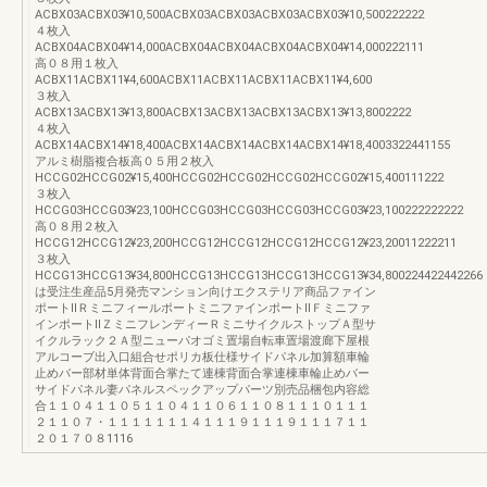
ACBX03ACBX03¥10,500ACBX03ACBX03ACBX03ACBX03¥10,500222222
４枚入
ACBX04ACBX04¥14,000ACBX04ACBX04ACBX04ACBX04¥14,000222111
高０８用１枚入
ACBX11ACBX11¥4,600ACBX11ACBX11ACBX11ACBX11¥4,600
３枚入
ACBX13ACBX13¥13,800ACBX13ACBX13ACBX13ACBX13¥13,8002222
４枚入
ACBX14ACBX14¥18,400ACBX14ACBX14ACBX14ACBX14¥18,4003322441155
アルミ樹脂複合板高０５用２枚入
HCCG02HCCG02¥15,400HCCG02HCCG02HCCG02HCCG02¥15,400111222
３枚入
HCCG03HCCG03¥23,100HCCG03HCCG03HCCG03HCCG03¥23,100222222222
高０８用２枚入
HCCG12HCCG12¥23,200HCCG12HCCG12HCCG12HCCG12¥23,20011222211
３枚入
HCCG13HCCG13¥34,800HCCG13HCCG13HCCG13HCCG13¥34,800224422442266
は受注生産品5月発売マンション向けエクステリア商品ファイン
ポートⅡＲミニフィールポートミニファインポートⅡＦミニファ
インポートⅡＺミニフレンディーＲミニサイクルストップＡ型サ
イクルラック２Ａ型ニューパオゴミ置場自転車置場渡廊下屋根
アルコーブ出入口組合せポリカ板仕様サイドパネル加算額車輪
止めバー部材単体背面合掌たて連棟背面合掌連棟車輪止めバー
サイドパネル妻パネルスペックアップパーツ別売品梱包内容総
合１１０４１１０５１１０４１１０６１１０８１１１０１１１
２１１０７・１１１１１１１４１１１９１１１９１１１７１１
２０１７０８1116