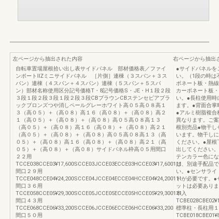
左ページから抽出された内容
右ページから抽出
自転車置場屋根拾い出し表サイドパネル 部材価格表／ファイ
●サイドパネルを
ンポートⅡZミニサイドパネル ［片側］連棟（３スパン＋３ス
い。（1段の時は
パン）連棟（４スパン＋４スパン）連棟（５スパン＋５スパ
ボネート板・熱線
ン）部材名称使用区分記号価格T・8記号価格S・JE・H１段２段
カーボネート板・
３段１段２段３段１段２段３段CBブラウンCBステンセピアブラ
い。●長柱使用時
ックブロンズつや消しペールグレーホワイト高０５高０８高１
ます。●背面合掌
３（高０５）＋（高０８）高１６（高０８）＋（高０８）高２
●アルミ樹脂複合
１（高０５）＋（高０８）＋（高０８）高０５高０８高１３
異なります。ご案
（高０５）＋（高０８）高１６（高０８）＋（高０８）高２１
根別売品●物干し
（高０５）＋（高０８）＋（高０８）高０５高０８高１３（高
います。物干しに
０５）＋（高０８）高１６（高０８）＋（高０８）高２１（高
ください。●屋根
０５）＋（高０８）＋（高０８）サイドパネル枠高０５用間口
出してください。
２２用
テンカラー色にな
TCCE038CCE03¥17,600SCCE03JCCE03ECCE03HCCE03¥17,600111
は、別途手配品で
間口２９用
い。●センサライ
TCCE048CCE04¥24,200SCCE04JCCE04ECCE04HCCE04¥24,200111
トが必要です。●
間口３６用
ットは必要ありま
TCCE058CCE05¥29,300SCCE05JCCE05ECCE05HCCE05¥29,300111
本入
間口４３用
TCBE028CBE02¥1
TCCE068CCE06¥33,200SCCE06JCCE06ECCE06HCCE06¥33,200
標準柱・長柱用１
間口５０用
TCBE018CBE01¥