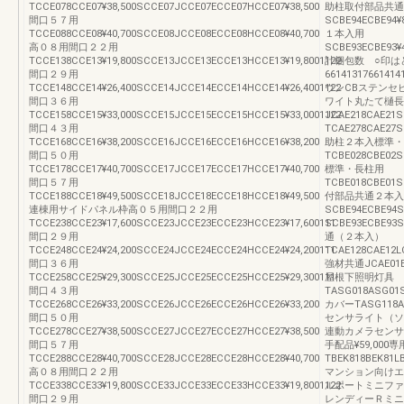
TCCE078CCE07¥38,500SCCE07JCCE07ECCE07HCCE07¥38,500
助柱取付部品共通
間口５７用
SCBE94ECBE94¥8
TCCE088CCE08¥40,700SCCE08JCCE08ECCE08HCCE08¥40,700
１本入用
高０８用間口２２用
SCBE93ECBE93¥
TCCE138CCE13¥19,800SCCE13JCCE13ECCE13HCCE13¥19,8001122
計梱包数 ○印は
間口２９用
66141317661
TCCE148CCE14¥26,400SCCE14JCCE14ECCE14HCCE14¥26,4001122
ウンCBステンセ
間口３６用
ワイト丸たて樋長
TCCE158CCE15¥33,000SCCE15JCCE15ECCE15HCCE15¥33,0001122
JCAE218CAE21
間口４３用
TCAE278CAE27
TCCE168CCE16¥38,200SCCE16JCCE16ECCE16HCCE16¥38,200
助柱２本入標準・
間口５０用
TCBE028CBE02S
TCCE178CCE17¥40,700SCCE17JCCE17ECCE17HCCE17¥40,700
標準・長柱用
間口５７用
TCBE018CBE01
TCCE188CCE18¥49,500SCCE18JCCE18ECCE18HCCE18¥49,500
付部品共通２本入
連棟用サイドパネル枠高０５用間口２２用
SCBE94ECBE94
TCCE238CCE23¥17,600SCCE23JCCE23ECCE23HCCE23¥17,600111
SCBE93ECBE93
間口２９用
通（２本入）
TCCE248CCE24¥24,200SCCE24JCCE24ECCE24HCCE24¥24,200111
TCAE128CAE12L
間口３６用
強材共通JCAE01EC
TCCE258CCE25¥29,300SCCE25JCCE25ECCE25HCCE25¥29,300111
屋根下照明灯具
間口４３用
TASG018ASG01
TCCE268CCE26¥33,200SCCE26JCCE26ECCE26HCCE26¥33,200
カバーTASG118AS
間口５０用
センサライト（ソ
TCCE278CCE27¥38,500SCCE27JCCE27ECCE27HCCE27¥38,500
連動カメラセンサ
間口５７用
手配品¥59,00
TCCE288CCE28¥40,700SCCE28JCCE28ECCE28HCCE28¥40,700
TBEK818BEK81L
高０８用間口２２用
マンション向けエ
TCCE338CCE33¥19,800SCCE33JCCE33ECCE33HCCE33¥19,8001122
ルポートミニファ
間口２９用
レンディーＲミニ