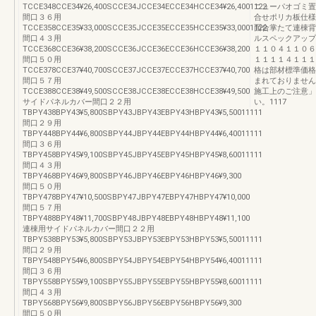
TCCE348CCE34¥26,400SCCE34JCCE34ECCE34HCCE34¥26,4001122
ニューパオゴミ置
間口３６用
合せポリカ板仕様
TCCE358CCE35¥33,000SCCE35JCCE35ECCE35HCCE35¥33,0001122
面合掌たて連棟背
間口４３用
ルスペックアップ
TCCE368CCE36¥38,200SCCE36JCCE36ECCE36HCCE36¥38,200
１１０４１１０６
間口５０用
１１１１４１１１
TCCE378CCE37¥40,700SCCE37JCCE37ECCE37HCCE37¥40,700
格は部材標準価格
間口５７用
まれておりません
TCCE388CCE38¥49,500SCCE38JCCE38ECCE38HCCE38¥49,500
施工上のご注意」
サイドパネルカバー間口２２用
い。1117
TBPY438BPY43¥5,800SBPY43JBPY43EBPY43HBPY43¥5,50011111
間口２９用
TBPY448BPY44¥6,800SBPY44JBPY44EBPY44HBPY44¥6,40011111
間口３６用
TBPY458BPY45¥9,100SBPY45JBPY45EBPY45HBPY45¥8,60011111
間口４３用
TBPY468BPY46¥9,800SBPY46JBPY46EBPY46HBPY46¥9,300
間口５０用
TBPY478BPY47¥10,500SBPY47JBPY47EBPY47HBPY47¥10,000
間口５７用
TBPY488BPY48¥11,700SBPY48JBPY48EBPY48HBPY48¥11,100
連棟用サイドパネルカバー間口２２用
TBPY538BPY53¥5,800SBPY53JBPY53EBPY53HBPY53¥5,50011111
間口２９用
TBPY548BPY54¥6,800SBPY54JBPY54EBPY54HBPY54¥6,40011111
間口３６用
TBPY558BPY55¥9,100SBPY55JBPY55EBPY55HBPY55¥8,60011111
間口４３用
TBPY568BPY56¥9,800SBPY56JBPY56EBPY56HBPY56¥9,300
間口５０用