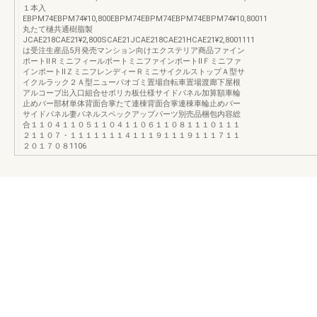
１本入
EBPM74EBPM74¥10,800EBPM74EBPM74EBPM74EBPM74¥10,80011
丸たて樋共通樹脂製
JCAE218CAE21¥2,800SCAE21JCAE218CAE21HCAE21¥2,8001111
は受注生産品5月発売マンション向けエクステリア商品ファイン
ポートⅡＲミニフィールポートミニファインポートⅡＦミニファ
インポートⅡＺミニフレンディーＲミニサイクルストップＡ型サ
イクルラック２Ａ型ニューパオゴミ置場自転車置場渡廊下屋根
アルコーブ出入口組合せポリカ板仕様サイドパネル加算額車輪
止めバー部材単体背面合掌たて連棟背面合掌連棟車輪止めバー
サイドパネル妻パネルスペックアップパーツ別売品梱包内容総
合１１０４１１０５１１０４１１０６１１０８１１１０１１１
２１１０７・１１１１１１１４１１１９１１１９１１１７１１
２０１７０８1106