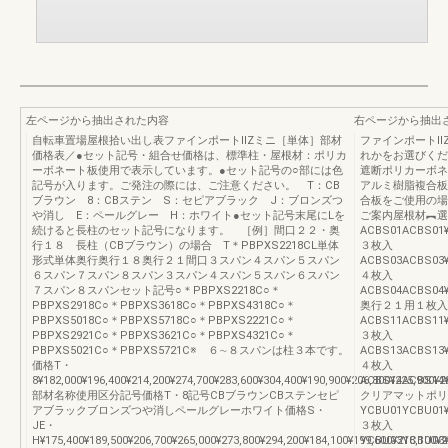
左ページから抽出された内容
右ページから抽出
自転車置場屋根拾い出し表ファインポートⅡZミニ［単体］部材
ファインポートⅡ
価格表／●セット記号・組合せ価格は、標準柱・屋根材：ポリカ
れかをお選びくだ
ーボネート板使用で表示しています。●セット記号の○部には色
遮断ポリカーボネ
記号が入ります。ご発注の際には、ご注意ください。 T：CB
アルミ樹脂複合板
ブラウン 8：CBステン S：セピアブラック J：ブロンズつ
合板をご使用の場
や消し E：ペールグレー H：ホワイト●セット記号末尾にLを
ご案内屋根材︻選
続けると長柱のセット記号になります。 ［例］間口２２・奥
ACBS01ACBS01¥
行１８ 長柱（CBブラウン）の場合 T＊PBPXS2218CL単体
３枚入
形式単体奥行奥行１８奥行２１間口３スパン４スパン５スパン
ACBS03ACBS03¥
６スパン７スパン８スパン３スパン４スパン５スパン６スパン
４枚入
７スパン８スパンセット記号○＊PBPXS2218C○＊
ACBS04ACBS04¥
PBPXS2918C○＊PBPXS3618C○＊PBPXS4318C○＊
奥行２１用１枚入
PBPXS5018C○＊PBPXS5718C○＊PBPXS2221C○＊
ACBS11ACBS11¥
PBPXS2921C○＊PBPXS3621C○＊PBPXS4321C○＊
３枚入
PBPXS5021C○＊PBPXS5721C※ ６∼８スパンは柱３本です。
ACBS13ACBS13¥
価格T・
４枚入
8¥182,000¥196,400¥214,200¥274,700¥283,600¥304,400¥190,900¥206,800¥225,900¥2
ACBS14ACBS14¥
部材名称使用区分記号価格T・8記号CBブラウンCBステンセピ
クリアマットポリ
アブラックブロンズつや消しペールグレーホワイト価格S・
YCBU01YCBU01¥
JE・
３枚入
H¥175,400¥189,500¥206,700¥265,000¥273,800¥294,200¥184,100¥199,600¥218,100¥2
YCBU03YCBU03¥