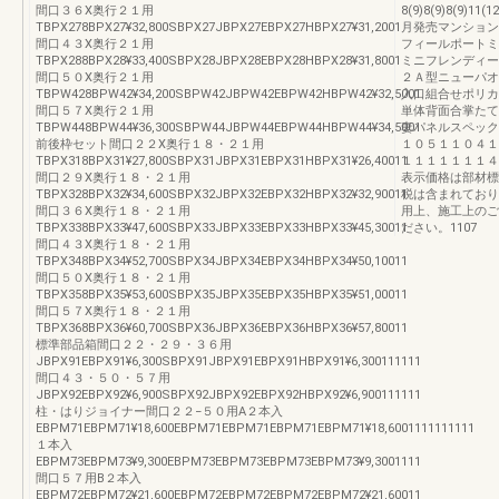
間口３６X奥行２１用
8(9)8(9)8(9)11(1
TBPX278BPX27¥32,800SBPX27JBPX27EBPX27HBPX27¥31,2001
月発売マンション
間口４３X奥行２１用
フィールポートミ
TBPX288BPX28¥33,400SBPX28JBPX28EBPX28HBPX28¥31,8001
ミニフレンディー
間口５０X奥行２１用
２Ａ型ニューパオ
TBPW428BPW42¥34,200SBPW42JBPW42EBPW42HBPW42¥32,5001
入口組合せポリカ
間口５７X奥行２１用
単体背面合掌たて
TBPW448BPW44¥36,300SBPW44JBPW44EBPW44HBPW44¥34,5001
妻パネルスペック
前後枠セット間口２２X奥行１８・２１用
１０５１１０４１
TBPX318BPX31¥27,800SBPX31JBPX31EBPX31HBPX31¥26,40011
１１１１１１１４
間口２９X奥行１８・２１用
表示価格は部材標
TBPX328BPX32¥34,600SBPX32JBPX32EBPX32HBPX32¥32,90011
税は含まれており
間口３６X奥行１８・２１用
用上、施工上のご
TBPX338BPX33¥47,600SBPX33JBPX33EBPX33HBPX33¥45,30011
ださい。1107
間口４３X奥行１８・２１用
TBPX348BPX34¥52,700SBPX34JBPX34EBPX34HBPX34¥50,10011
間口５０X奥行１８・２１用
TBPX358BPX35¥53,600SBPX35JBPX35EBPX35HBPX35¥51,00011
間口５７X奥行１８・２１用
TBPX368BPX36¥60,700SBPX36JBPX36EBPX36HBPX36¥57,80011
標準部品箱間口２２・２９・３６用
JBPX91EBPX91¥6,300SBPX91JBPX91EBPX91HBPX91¥6,300111111
間口４３・５０・５７用
JBPX92EBPX92¥6,900SBPX92JBPX92EBPX92HBPX92¥6,900111111
柱・はりジョイナー間口２２−５０用A２本入
EBPM71EBPM71¥18,600EBPM71EBPM71EBPM71EBPM71¥18,6001111111111
１本入
EBPM73EBPM73¥9,300EBPM73EBPM73EBPM73EBPM73¥9,3001111
間口５７用B２本入
EBPM72EBPM72¥21,600EBPM72EBPM72EBPM72EBPM72¥21,60011