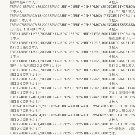
柱標準柱A２本入り
４枚入
TBPM018BPM01¥36,800SBPM01JBPM01EBPM01HBPM01¥35,000111111111111
YCBU04YCBU04¥
１本入り
奥行２１用１枚入
TBPM028BPM02¥18,400SBPM02JBPM02EBPM02HBPM02¥17,500111111
YCBU11YCBU11¥
長柱B１本入り
３枚入
TBPM078BPM07¥38,200SBPM07JBPM07EBPM07HBPM07¥36,300222333222333
YCBU13YCBU13¥
はり奥行１８用B２本入
４枚入
TBPX118BPX11¥38,700SBPX11JBPX11EBPX11HBPX11¥36,800111111
YCBU14YCBU14¥
１本入
熱線遮断ポリカー
TBPX128BPX12¥19,400SBPX12JBPX12EBPX12HBPX12¥18,400111
ACBT01ACBT01¥
奥行２１用B２本入
３枚入
TBPX138BPX13¥42,300SBPX13JBPX13EBPX13HBPX13¥40,200111111
ACBT03ACBT03¥
１本入
４枚入
TBPX148BPX14¥21,200SBPX14JBPX14EBPX14HBPX14¥20,100111
ACBT04ACBT04¥
側枠・たる木間口２２X奥行１８用
奥行２１用１枚入
TBPX218BPX21¥29,700SBPX21JBPX21EBPX21HBPX21¥28,2001
ACBT11ACBT11¥
間口２９X奥行１８用
３枚入
TBPX228BPX22¥30,200SBPX22JBPX22EBPX22HBPX22¥28,7001
ACBT13ACBT13¥
間口３６X奥行１８用
４枚入
TBPX238BPX23¥30,700SBPX23JBPX23EBPX23HBPX23¥29,2001
ACBT14ACBT14¥
間口４３X奥行１８用
アルミ樹脂複合板
TBPX248BPX24¥31,300SBPX24JBPX24EBPX24HBPX24¥29,8001
HCCF02HCCF02¥
間口５０X奥行１８用
３枚入
TBPW418BPW41¥32,200SBPW41JBPW41EBPW41HBPW41¥30,6001
HCCF03HCCF03¥
間口５７X奥行１８用
奥行２１用２枚入
TBPW438BPW43¥34,300SBPW43JBPW43EBPW43HBPW43¥32,6001
HCCF12HCCF12¥
間口２２X奥行２１用
３枚入
TBPX258BPX25¥31,400SBPX25JBPX25EBPX25HBPX25¥29,9001
HCCF13HCCF13¥
間口２９X奥行２１用
合計梱包数 ○印
TBPX268BPX26¥32,200SBPX26JBPX26EBPX26HBPX26¥30,6001
です。