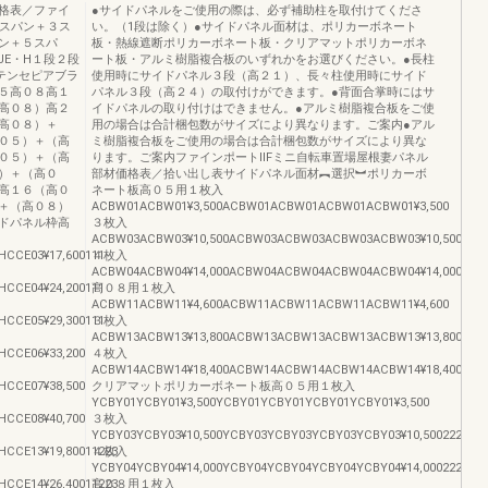
格表／ファイ
●サイドパネルをご使用の際は、必ず補助柱を取付けてくださ
３スパン＋３ス
い。（1段は除く）●サイドパネル面材は、ポリカーボネート
ン＋５スパ
板・熱線遮断ポリカーボネート板・クリアマットポリカーボネ
JE・H１段２段
ート板・アルミ樹脂複合板のいずれかをお選びください。●長柱
テンセピアブラ
使用時にサイドパネル３段（高２１）、長々柱使用時にサイド
５高０８高１
パネル３段（高２４）の取付けができます。●背面合掌時にはサ
高０８）高２
イドパネルの取り付けはできません。●アルミ樹脂複合板をご使
高０８）＋
用の場合は合計梱包数がサイズにより異なります。ご案内●アル
０５）＋（高
ミ樹脂複合板をご使用の場合は合計梱包数がサイズにより異な
０５）＋（高
ります。ご案内ファインポートⅡFミニ自転車置場屋根妻パネル
）＋（高０
部材価格表／拾い出し表サイドパネル面材︻選択︼ポリカーボ
高１６（高０
ネート板高０５用１枚入
＋（高０８）
ACBW01ACBW01¥3,500ACBW01ACBW01ACBW01ACBW01¥3,500
ドパネル枠高
３枚入
ACBW03ACBW03¥10,500ACBW03ACBW03ACBW03ACBW03¥10,5002222
CCE03¥17,600111
４枚入
ACBW04ACBW04¥14,000ACBW04ACBW04ACBW04ACBW04¥14,0002221
CCE04¥24,200111
高０８用１枚入
ACBW11ACBW11¥4,600ACBW11ACBW11ACBW11ACBW11¥4,600
CCE05¥29,300111
３枚入
ACBW13ACBW13¥13,800ACBW13ACBW13ACBW13ACBW13¥13,8002222
HCCE06¥33,200
４枚入
ACBW14ACBW14¥18,400ACBW14ACBW14ACBW14ACBW14¥18,4003332
HCCE07¥38,500
クリアマットポリカーボネート板高０５用１枚入
YCBY01YCBY01¥3,500YCBY01YCBY01YCBY01YCBY01¥3,500
HCCE08¥40,700
３枚入
YCBY03YCBY03¥10,500YCBY03YCBY03YCBY03YCBY03¥10,500222222
CCE13¥19,80011223
４枚入
YCBY04YCBY04¥14,000YCBY04YCBY04YCBY04YCBY04¥14,000222111
CCE14¥26,40011223
高０８用１枚入