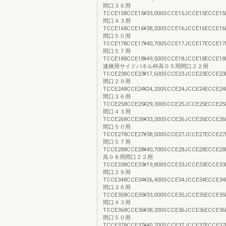
間口３６用
TCCE158CCE15¥33,000SCCE15JCCE15ECCE15H
間口４３用
TCCE168CCE16¥38,200SCCE16JCCE16ECCE16
間口５０用
TCCE178CCE17¥40,700SCCE17JCCE17ECCE17
間口５７用
TCCE188CCE18¥49,500SCCE18JCCE18ECCE18
連棟用サイドパネル枠高０５用間口２２用
TCCE238CCE23¥17,600SCCE23JCCE23ECCE23H
間口２９用
TCCE248CCE24¥24,200SCCE24JCCE24ECCE24H
間口３６用
TCCE258CCE25¥29,300SCCE25JCCE25ECCE25H
間口４３用
TCCE268CCE26¥33,200SCCE26JCCE26ECCE26
間口５０用
TCCE278CCE27¥38,500SCCE27JCCE27ECCE27
間口５７用
TCCE288CCE28¥40,700SCCE28JCCE28ECCE28
高０８用間口２２用
TCCE338CCE33¥19,800SCCE33JCCE33ECCE33H
間口２９用
TCCE348CCE34¥26,400SCCE34JCCE34ECCE34H
間口３６用
TCCE358CCE35¥33,000SCCE35JCCE35ECCE35H
間口４３用
TCCE368CCE36¥38,200SCCE36JCCE36ECCE36
間口５０用
TCCE378CCE37¥40,700SCCE37JCCE37ECCE37