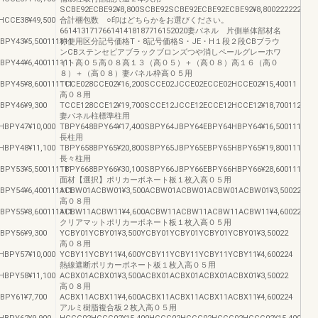
SCBE92ECBE92¥8,800SCBE92SCBE92ECBE92ECBE92¥8,8002222222222
HCCE38¥49,500
合計梱包数 ○印はどちらかをお選びください。
661413171766141418187716152020妻パネル 片側単体部材名
PY43¥5,500111111
称使用区分記号価格T・8記号価格S・JE・H１段２段CBブラウ
ンCBステンセピアブラックブロンズつや消しペールグレーホワ
PY44¥6,400111111
イト高０５高０８高１３（高０５）＋（高０８）高１６（高０
８）＋（高０８）妻パネル枠高０５用
PY45¥8,600111111
TCCE028CCE02¥16,200SCCE02JCCE02ECCE02HCCE02¥15,40011
高０８用
BPY46¥9,300
TCCE128CCE12¥19,700SCCE12JCCE12ECCE12HCCE12¥18,700112
妻パネル柱標準柱用
HBPY47¥10,000
TBPY648BPY64¥17,400SBPY64JBPY64EBPY64HBPY64¥16,5001111
長柱用
HBPY48¥11,100
TBPY658BPY65¥20,800SBPY65JBPY65EBPY65HBPY65¥19,8001111
長々柱用
PY53¥5,500111111
TBPY668BPY66¥30,100SBPY66JBPY66EBPY66HBPY66¥28,6001111
面材【選択】ポリカーボネート板１枚入高０５用
PY54¥6,400111111
ACBW01ACBW01¥3,500ACBW01ACBW01ACBW01ACBW01¥3,50022
高０８用
PY55¥8,600111111
ACBW11ACBW11¥4,600ACBW11ACBW11ACBW11ACBW11¥4,600224
クリアマットポリカーボネート板１枚入高０５用
BPY56¥9,300
YCBY01YCBY01¥3,500YCBY01YCBY01YCBY01YCBY01¥3,50022
高０８用
HBPY57¥10,000
YCBY11YCBY11¥4,600YCBY11YCBY11YCBY11YCBY11¥4,600224
熱線遮断ポリカーボネート板１枚入高０５用
HBPY58¥11,100
ACBX01ACBX01¥3,500ACBX01ACBX01ACBX01ACBX01¥3,50022
高０８用
BPY61¥7,700
ACBX11ACBX11¥4,600ACBX11ACBX11ACBX11ACBX11¥4,600224
アルミ樹脂複合板２枚入高０５用