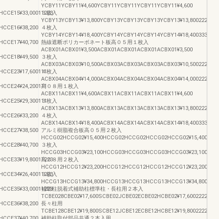
YCBY11YCBY11¥4,600YCBY11YCBY11YCBY11YCBY11¥4,600
CCE15¥33,00011223
３枚入
YCBY13YCBY13¥13,800YCBY13YCBY13YCBY13YCBY13¥13,800222222
HCCE16¥38,200
４枚入
YCBY14YCBY14¥18,400YCBY14YCBY14YCBY14YCBY14¥18,4003332244
HCCE17¥40,700
熱線遮断ポリカーボネート板高０５用１枚入
ACBX01ACBX01¥3,500ACBX01ACBX01ACBX01ACBX01¥3,500
HCCE18¥49,500
３枚入
ACBX03ACBX03¥10,500ACBX03ACBX03ACBX03ACBX03¥10,500222222
CCE23¥17,600111
４枚入
ACBX04ACBX04¥14,000ACBX04ACBX04ACBX04ACBX04¥14,000222111
CCE24¥24,200111
高０８用１枚入
ACBX11ACBX11¥4,600ACBX11ACBX11ACBX11ACBX11¥4,600
CCE25¥29,300111
３枚入
ACBX13ACBX13¥13,800ACBX13ACBX13ACBX13ACBX13¥13,800222222
HCCE26¥33,200
４枚入
ACBX14ACBX14¥18,400ACBX14ACBX14ACBX14ACBX14¥18,4003332244
HCCE27¥38,500
アルミ樹脂複合板高０５用２枚入
HCCG02HCCG02¥15,400HCCG02HCCG02HCCG02HCCG02¥15,4001112
HCCE28¥40,700
３枚入
HCCG03HCCG03¥23,100HCCG03HCCG03HCCG03HCCG03¥23,1002222
CCE33¥19,80011223
高０８用２枚入
HCCG12HCCG12¥23,200HCCG12HCCG12HCCG12HCCG12¥23,2001122
CCE34¥26,40011223
３枚入
HCCG13HCCG13¥34,800HCCG13HCCG13HCCG13HCCG13¥34,80022446
CCE35¥33,00011223
補助柱脱着式補助柱標準柱・長柱用２本入
TCBE028CBE02¥17,600SCBE02JCBE02ECBE02HCBE02¥17,60022222222
HCCE36¥38,200
長々柱用
TCBE128CBE12¥19,800SCBE12JCBE12ECBE12HCBE12¥19,80022222222
HCCE37¥40,700
補助柱取付部品共通２本入用