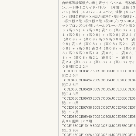
自転車置場屋根拾い出し表サイドパネル 部材価
ンポートⅡFミニサイドパネル ［片側］連棟（
パン）連棟（４スパン＋４スパン）連棟（５スパ
ン）部材名称使用区分記号価格T・8記号価格S・
３段１段２段３段１段２段３段CBブラウンCBス
ックブロンズつや消しペールグレーホワイト高０
３（高０５）＋（高０８）高１６（高０８）＋（
１（高０５）＋（高０８）＋（高０８）高２４（
（高０８）＋（高０８）高０５高０８高１３（高
０８）高１６（高０８）＋（高０８）高２１（高
０８）＋（高０８）高２４（高０８）＋（高０８
８）高０５高０８高１３（高０５）＋（高０８）
８）＋（高０８）高２１（高０５）＋（高０８）
高２４（高０８）＋（高０８）＋（高０８）サイ
０５用間口２２用
TCCE038CCE03¥17,600SCCE03JCCE03ECCE03H
間口２９用
TCCE048CCE04¥24,200SCCE04JCCE04ECCE04H
間口３６用
TCCE058CCE05¥29,300SCCE05JCCE05ECCE05H
間口４３用
TCCE068CCE06¥33,200SCCE06JCCE06ECCE06
間口５０用
TCCE078CCE07¥38,500SCCE07JCCE07ECCE07
間口５７用
TCCE088CCE08¥40,700SCCE08JCCE08ECCE08
高０８用間口２２用
TCCE138CCE13¥19,800SCCE13JCCE13ECCE13H
間口２９用
TCCE148CCE14¥26,400SCCE14JCCE14ECCE14H