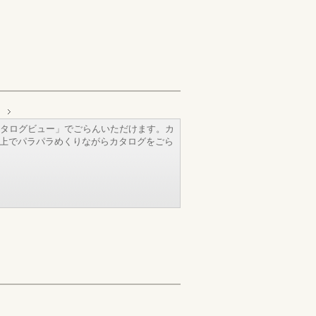
タログビュー」でごらんいただけます。カ
b上でパラパラめくりながらカタログをごら